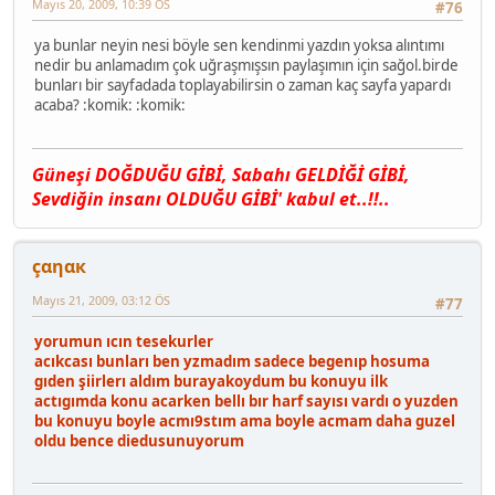
Mayıs 20, 2009, 10:39 ÖS
#76
ya bunlar neyin nesi böyle sen kendinmi yazdın yoksa alıntımı
nedir bu anlamadım çok uğraşmışsın paylaşımın için sağol.birde
bunları bir sayfadada toplayabilirsin o zaman kaç sayfa yapardı
acaba? :komik: :komik:
Güneşi DOĞDUĞU GİBİ, Sαbαhı GELDİĞİ GİBİ,
Sevdiğin insαnı OLDUĞU GİBİ' kαbul et..!!..
çαηαк
Mayıs 21, 2009, 03:12 ÖS
#77
yorumun ıcın tesekurler
acıkcası bunları ben yzmadım sadece begenıp hosuma
gıden şiirlerı aldım burayakoydum bu konuyu ilk
actıgımda konu acarken bellı bır harf sayısı vardı o yuzden
bu konuyu boyle acmı9stım ama boyle acmam daha guzel
oldu bence diedusunuyorum