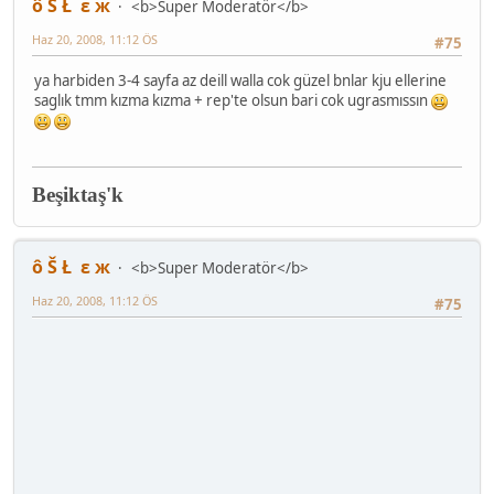
ô Š Ł ε ж
<b>Super Moderatör</b>
Haz 20, 2008, 11:12 ÖS
#75
ya harbiden 3-4 sayfa az deill walla cok güzel bnlar kju ellerine
saglık tmm kızma kızma + rep'te olsun bari cok ugrasmıssın
Beşiktaş'k
ô Š Ł ε ж
<b>Super Moderatör</b>
Haz 20, 2008, 11:12 ÖS
#75