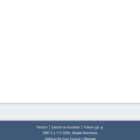
|
|
Yardım
Şartlar ve Kurallar
Yukarı git ▲
,
SMF 2.1.7 © 2026
Simple Machines
|
for
Sitemap
SMFAds
Free Forums