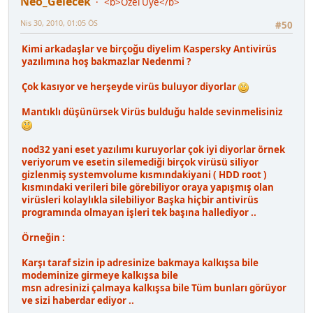
Neo_Gelecek
<b>Özel Üye</b>
Nis 30, 2010, 01:05 ÖS
#50
Kimi arkadaşlar ve birçoğu diyelim Kaspersky Antivirüs
yazılımına hoş bakmazlar Nedenmi ?
Çok kasıyor ve herşeyde virüs buluyor diyorlar
Mantıklı düşünürsek Virüs bulduğu halde sevinmelisiniz
nod32 yani eset yazılımı kuruyorlar çok iyi diyorlar örnek
veriyorum ve esetin silemediği birçok virüsü siliyor
gizlenmiş systemvolume kısmındakiyani ( HDD root )
kısmındaki verileri bile görebiliyor oraya yapışmış olan
virüsleri kolaylıkla silebiliyor Başka hiçbir antivirüs
programında olmayan işleri tek başına hallediyor ..
Örneğin :
Karşı taraf sizin ip adresinize bakmaya kalkışsa bile
modeminize girmeye kalkışsa bile
msn adresinizi çalmaya kalkışsa bile Tüm bunları görüyor
ve sizi haberdar ediyor ..