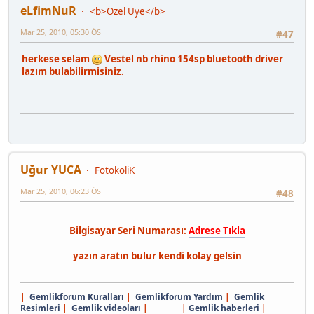
eLfimNuR
<b>Özel Üye</b>
Mar 25, 2010, 05:30 ÖS
#47
herkese selam
Vestel nb rhino 154sp bluetooth driver
lazım bulabilirmisiniz.
Uğur YUCA
FotokoliK
Mar 25, 2010, 06:23 ÖS
#48
Bilgisayar Seri Numarası:
Adrese Tıkla
yazın aratın bulur kendi kolay gelsin
|
Gemlikforum Kuralları
|
Gemlikforum Yardım
|
Gemlik
Resimleri
|
Gemlik videoları
| |
Gemlik haberleri
|