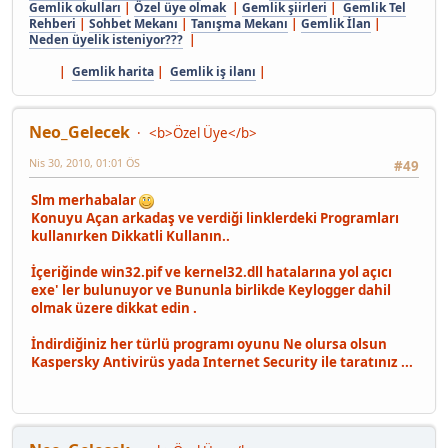
Gemlik okulları
|
Özel üye olmak
|
Gemlik şiirleri
|
Gemlik Tel
Rehberi
|
Sohbet Mekanı
|
Tanışma Mekanı
|
Gemlik İlan
|
Neden üyelik isteniyor???
|
|
Gemlik harita
|
Gemlik iş ilanı
|
Neo_Gelecek
<b>Özel Üye</b>
Nis 30, 2010, 01:01 ÖS
#49
Slm merhabalar
Konuyu Açan arkadaş ve verdiği linklerdeki Programları
kullanırken Dikkatli Kullanın..
İçeriğinde win32.pif ve kernel32.dll hatalarına yol açıcı
exe' ler bulunuyor ve Bununla birlikde Keylogger dahil
olmak üzere dikkat edin .
İndirdiğiniz her türlü programı oyunu Ne olursa olsun
Kaspersky Antivirüs yada Internet Security ile taratınız ...