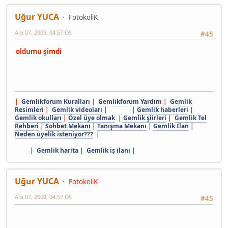
Uğur YUCA
FotokoliK
Ara 07, 2009, 04:57 ÖS
#45
oldumu şimdi
|
Gemlikforum Kuralları
|
Gemlikforum Yardım
|
Gemlik
Resimleri
|
Gemlik videoları
| |
Gemlik haberleri
|
Gemlik okulları
|
Özel üye olmak
|
Gemlik şiirleri
|
Gemlik Tel
Rehberi
|
Sohbet Mekanı
|
Tanışma Mekanı
|
Gemlik İlan
|
Neden üyelik isteniyor???
|
|
Gemlik harita
|
Gemlik iş ilanı
|
Uğur YUCA
FotokoliK
Ara 07, 2009, 04:57 ÖS
#45