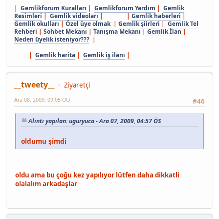
|
Gemlikforum Kuralları
|
Gemlikforum Yardım
|
Gemlik
Resimleri
|
Gemlik videoları
| |
Gemlik haberleri
|
Gemlik okulları
|
Özel üye olmak
|
Gemlik şiirleri
|
Gemlik Tel
Rehberi
|
Sohbet Mekanı
|
Tanışma Mekanı
|
Gemlik İlan
|
Neden üyelik isteniyor???
|
|
Gemlik harita
|
Gemlik iş ilanı
|
__tweety__
Ziyaretçi
Ara 08, 2009, 09:05 ÖÖ
#46
Alıntı yapılan: uguryuca - Ara 07, 2009, 04:57 ÖS
oldumu şimdi
oldu ama bu çoğu kez yapılıyor lütfen daha dikkatli
olalalım arkadaşlar