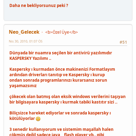
Daha ne bekliyorsunuz peki ?
Neo_Gelecek
<b>Özel Üye</b>
Nis 30, 2010, 01:07 ÖS
#51
Dünyada bir nuamra seçilen bir antivirü yazılımıdır
KASPERSKY Yazılımı ..
Kaspersky ı kurmadan önce makinenizi Formatlayım
ardından driverları tanıtıp ve Kaspersky ı kurup
ondan sonrada programlarınızı kurarsanız sorun
yaşamazsınız
çökecek olan batmış olan eksik windows verilerini taşıyan
bir bilgisayara kaspersky ı kurmak tabiki kastıtır sizi ..
Biliçsizce hareket ediyorlar ve sonrada kaspersky ı
kötülüyorlar
3 senedir kullanıyorum ve sistemim maşallah halen
çökmüş değil sadece java , flash player vb.. gibi