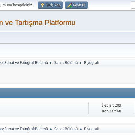
rumuna hoşgeldiniz.
Giriş Yap
Kayıt Ol
m ve Tartışma Platformu
or,Sanat ve Fotoğraf Bölümü
Sanat Bölümü
Biyografi
►
►
İletiler: 203
Konular: 68
or,Sanat ve Fotoğraf Bölümü
Sanat Bölümü
Biyografi
►
►