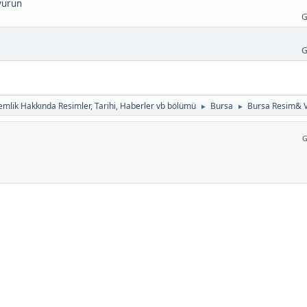
uyurun
G
G
mlik Hakkında Resimler, Tarihi, Haberler vb bölümü
Bursa
Bursa Resim& V
►
►
G