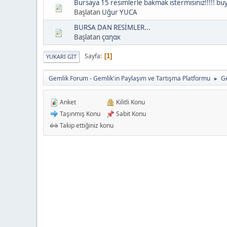
Bursaya 15 resimlerle bakmak istermisiniz!!!!! b
Başlatan
Uğur YUCA
BURSA DAN RESİMLER...
Başlatan
çαηαк
Sayfa
1
YUKARI GIT
Gemlik Forum - Gemlik'in Paylaşım ve Tartışma Platformu
Ge
►
Anket
Kilitli Konu
Taşınmış Konu
Sabit Konu
Takip ettiğiniz konu