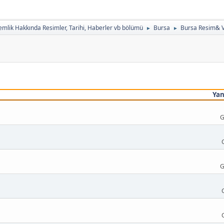
mlik Hakkında Resimler, Tarihi, Haberler vb bölümü
Bursa
Bursa Resim& V
►
►
Yan
G
G