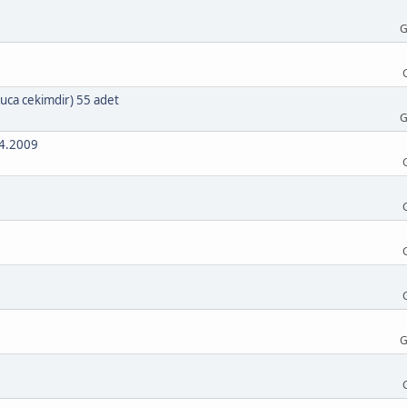
G
uca cekimdir) 55 adet
G
04.2009
G