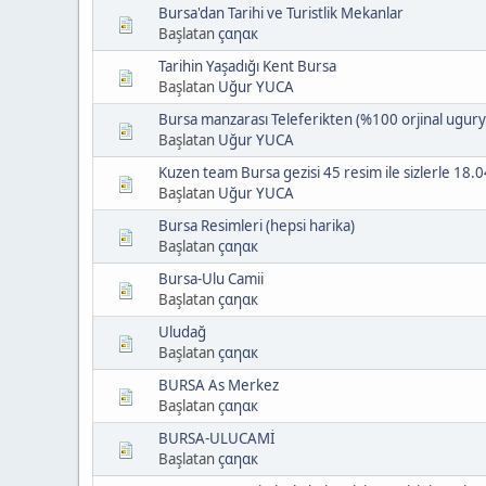
Bursa'dan Tarihi ve Turistlik Mekanlar
Başlatan
çαηαк
Tarihin Yaşadığı Kent Bursa
Başlatan
Uğur YUCA
Bursa manzarası Teleferikten (%100 orjinal ugury
Başlatan
Uğur YUCA
Kuzen team Bursa gezisi 45 resim ile sizlerle 18.
Başlatan
Uğur YUCA
Bursa Resimleri (hepsi harika)
Başlatan
çαηαк
Bursa-Ulu Camii
Başlatan
çαηαк
Uludağ
Başlatan
çαηαк
BURSA As Merkez
Başlatan
çαηαк
BURSA-ULUCAMİ
Başlatan
çαηαк