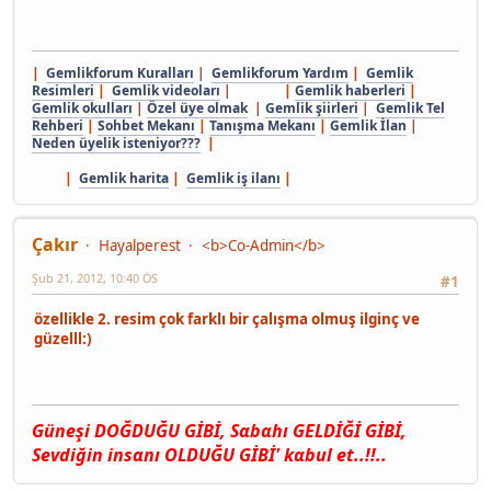
|
Gemlikforum Kuralları
|
Gemlikforum Yardım
|
Gemlik
Resimleri
|
Gemlik videoları
| |
Gemlik haberleri
|
Gemlik okulları
|
Özel üye olmak
|
Gemlik şiirleri
|
Gemlik Tel
Rehberi
|
Sohbet Mekanı
|
Tanışma Mekanı
|
Gemlik İlan
|
Neden üyelik isteniyor???
|
|
Gemlik harita
|
Gemlik iş ilanı
|
Çakır
Hayalperest
<b>Co-Admin</b>
Şub 21, 2012, 10:40 ÖS
#1
özellikle 2. resim çok farklı bir çalışma olmuş ilginç ve
güzelll:)
Güneşi DOĞDUĞU GİBİ, Sαbαhı GELDİĞİ GİBİ,
Sevdiğin insαnı OLDUĞU GİBİ' kαbul et..!!..