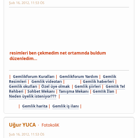
Şub 16, 2012, 11:53 ÖS
resimleri ben çekmedim net ortamında buldum
düzenledim...
|
Gemlikforum Kuralları
|
Gemlikforum Yardım
|
Gemlik
Resimleri
|
Gemlik videoları
| |
Gemlik haberleri
|
Gemlik okulları
|
Özel üye olmak
|
Gemlik şiirleri
|
Gemlik Tel
Rehberi
|
Sohbet Mekanı
|
Tanışma Mekanı
|
Gemlik İlan
|
Neden üyelik isteniyor???
|
|
Gemlik harita
|
Gemlik iş ilanı
|
Uğur YUCA
FotokoliK
Şub 16, 2012, 11:53 ÖS