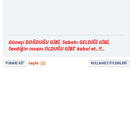
Güneşi DOĞDUĞU GİBİ, Sαbαhı GELDİĞİ GİBİ,
Sevdiğin insαnı OLDUĞU GİBİ' kαbul et..!!..
Sayfa
1
YUKARI GIT
KULLANICI EYLEMLERI