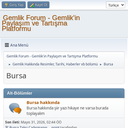
Giriş Yap
Kayıt Ol
Gemlik Forum - Gemlik'in
Paylaşım ve Tartışma
Platformu
Ana Menü
Gemlik Forum - Gemlik'in Paylaşım ve Tartışma Platformu
Gemlik Hakkında Resimler, Tarihi, Haberler vb bölümü
Bursa
►
►
Bursa
Alt-Bölümler
Bursa hakkında
Bursa hakkında şiir yazı hikaye ne varsa burada
toplayalım
Son ileti:
Mayıs 31, 2026, 02:44 ÖÖ
🚖 Bursa Taksi Çağırmanın...
,
point
tarafından