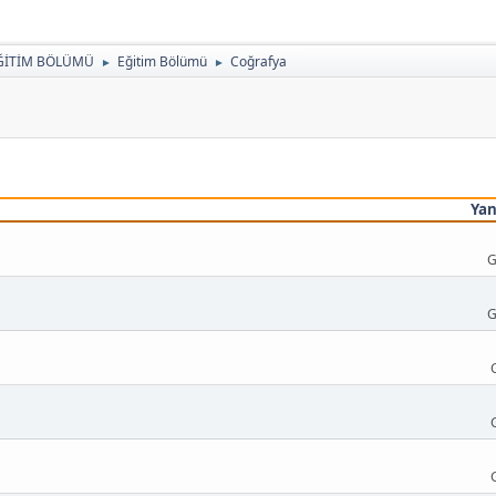
ĞİTİM BÖLÜMÜ
Eğitim Bölümü
Coğrafya
►
►
Yan
G
G