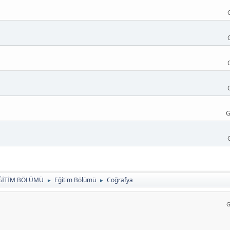
G
ĞİTİM BÖLÜMÜ
Eğitim Bölümü
Coğrafya
►
►
G