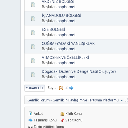
AKDENİZ BÖLGESİ
Başlatan
baphomet
İÇ ANADOLU BÖLGESİ
Başlatan
baphomet
EGE BÖLGESİ
Başlatan
baphomet
COĞRAFYADAKİ YANLIŞIKLAR
Başlatan
baphomet
ATMOSFER VE ÖZELLİKLERİ
Başlatan
baphomet
Doğadaki Düzen ve Denge Nasıl Oluşuyor?
Başlatan
baphomet
2
Sayfa
1
YUKARI GIT
Gemlik Forum - Gemlik'in Paylaşım ve Tartışma Platformu
E
►
Anket
Kilitli Konu
Taşınmış Konu
Sabit Konu
Takip ettiğiniz konu