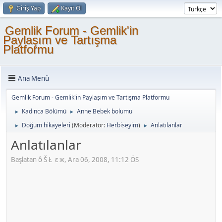
Giriş Yap
Kayıt Ol
Gemlik Forum - Gemlik'in
Paylaşım ve Tartışma
Platformu
Ana Menü
Gemlik Forum - Gemlik'in Paylaşım ve Tartışma Platformu
Kadınca Bölümü
Anne Bebek bolumu
►
►
Doğum hikayeleri
(Moderatör:
Herbiseyim
)
Anlatılanlar
►
►
Anlatılanlar
Başlatan ô Š Ł ε ж, Ara 06, 2008, 11:12 ÖS