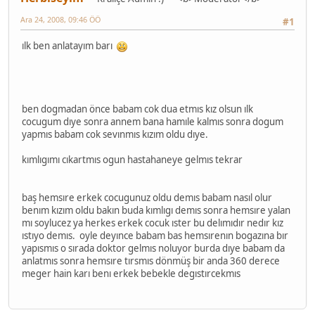
Ara 24, 2008, 09:46 ÖÖ
#1
ılk ben anlatayım barı
ben dogmadan önce babam cok dua etmıs kız olsun ılk
cocugum dıye sonra annem bana hamıle kalmıs sonra dogum
yapmıs babam cok sevınmıs kızım oldu dıye.
kımlıgımı cıkartmıs ogun hastahaneye gelmıs tekrar
baş hemsıre erkek cocugunuz oldu demıs babam nasıl olur
benım kızım oldu bakın buda kımlıgı demıs sonra hemsıre yalan
mı soylucez ya herkes erkek cocuk ıster bu delımıdır nedır kız
ıstıyo demıs. oyle deyınce babam bas hemsırenın bogazına bır
yapısmıs o sırada doktor gelmıs noluyor burda dıye babam da
anlatmıs sonra hemsıre tırsmıs dönmüş bir anda 360 derece
meger hain karı benı erkek bebekle degıstırcekmıs