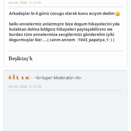
Ara 06, 2008, 11:12 ÖS
Arkadaşlar bi d.günü cocugu olarak konu acıyım dedim
belkı annelermiz anlatmıştır bize dogum hikayelerini yda
kulaktan dolma bıldgnız hikayeleri paylaşabilirsnz we
burdan tüm annelermize sevgilermizi gönderelim iyiki
dogurmuşlar bizi ....( canm annem :1043_papatya_1: ) )
Beşiktaş'k
ô Š Ł ε ж
<b>Super Moderatör</b>
Ara 06, 2008, 11:12 ÖS