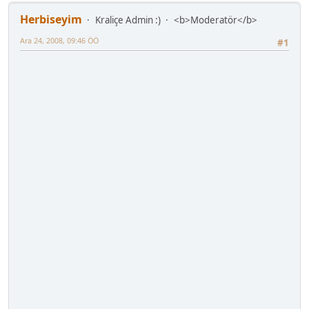
Herbiseyim
Kraliçe Admin :)
<b>Moderatör</b>
Ara 24, 2008, 09:46 ÖÖ
#1