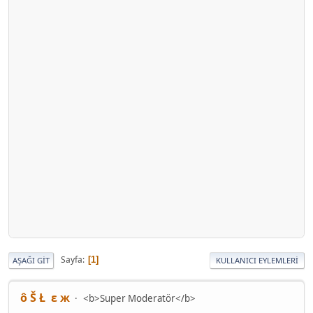
Sayfa
1
AŞAĞI GIT
KULLANICI EYLEMLERI
ô Š Ł ε ж
<b>Super Moderatör</b>