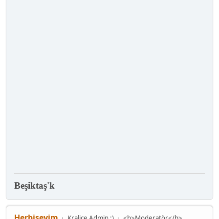
Beşiktaş'k
Herbiseyim
Kraliçe Admin :)
<b>Moderatör</b>