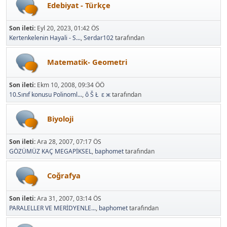
Edebiyat - Türkçe
Son ileti:
Eyl 20, 2023, 01:42 ÖS
Kertenkelenin Hayali - S...
,
Serdar102
tarafından
Matematik- Geometri
Son ileti:
Ekm 10, 2008, 09:34 ÖÖ
10.Sınıf konusu Polinoml...
,
ô Š Ł ε ж
tarafından
Biyoloji
Son ileti:
Ara 28, 2007, 07:17 ÖS
GÖZÜMÜZ KAÇ MEGAPİKSEL
,
baphomet
tarafından
Coğrafya
Son ileti:
Ara 31, 2007, 03:14 ÖS
PARALELLER VE MERİDYENLE...
,
baphomet
tarafından