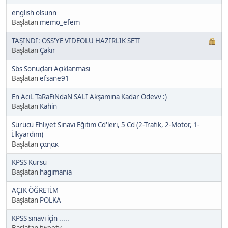
english olsunn
Başlatan
memo_efem
TAŞINDI: ÖSS'YE VİDEOLU HAZIRLIK SETİ
Başlatan
Çakır
Sbs Sonuçları Açıklanması
Başlatan
efsane91
En AciL TaRaFıNdaN SALI Akşamına Kadar Ödevv :)
Başlatan
Kahin
Sürücü Ehliyet Sınavı Eğitim Cd'leri, 5 Cd (2-Trafik, 2-Motor, 1-
İlkyardım)
Başlatan
çαηαк
KPSS Kursu
Başlatan
hagimania
AÇIK ÖĞRETİM
Başlatan
POLKA
KPSS sınavı için .....
Başlatan tweety