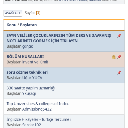
Sayfa
1
AŞAĞI GIT
Konu
/
Başlatan
SAYN VELİLER ÇOCUKLARINZIN TÜM DERS VE DAVRANIŞ
NOTLARINIZI GÖRMEK İÇİN TIKLAYIN
Başlatan
çαηαк
BÖLÜM KURALLARI
Başlatan
inventive_ümit
soru cözme teknikleri
Başlatan
Uğur YUCA
330 saatte yazılım uzmanlığı
Başlatan
Ykuşağı
Top Universities & colleges of India.
Başlatan
Admissionq5432
İngilizce Hikayeler - Türkçe Tercümeli
Başlatan
Serdar102