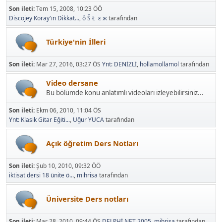
Son ileti:
Tem 15, 2008, 10:23 ÖÖ
Discojey Koray'ın Dikkat...
,
ô Š Ł ε ж
tarafından
Türkiye'nin İlleri
Son ileti:
Mar 27, 2016, 03:27 ÖS
Ynt: DENİZLİ
,
hollamollamol
tarafından
Video dersane
Bu bölümde konu anlatımlı videoları izleyebilirsiniz...
Son ileti:
Ekm 06, 2010, 11:04 ÖS
Ynt: Klasik Gitar Eğiti...
,
Uğur YUCA
tarafından
Açık öğretim Ders Notları
Son ileti:
Şub 10, 2010, 09:32 ÖÖ
iktisat dersi 18 ünite ö...
,
mihrisa
tarafından
Üniversite Ders notları
Son ileti:
Mar 28, 2010, 09:44 ÖS
DELPHİ.NET 2005
,
mihrisa
tarafından