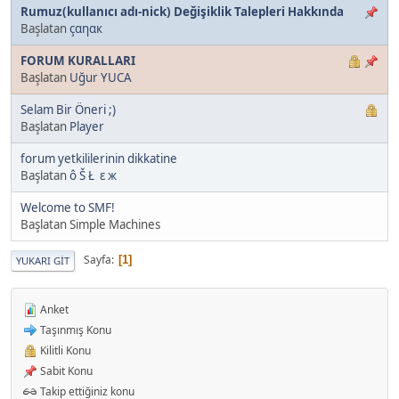
Rumuz(kullanıcı adı-nick) Değişiklik Talepleri Hakkında
Başlatan
çαηαк
FORUM KURALLARI
Başlatan
Uğur YUCA
Selam Bir Öneri ;)
Başlatan
Player
forum yetkililerinin dikkatine
Başlatan
ô Š Ł ε ж
Welcome to SMF!
Başlatan Simple Machines
Sayfa
1
YUKARI GIT
Anket
Taşınmış Konu
Kilitli Konu
Sabit Konu
Takip ettiğiniz konu