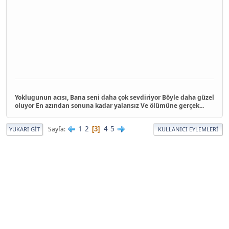
Yoklugunun acısı, Bana seni daha çok sevdiriyor Böyle daha güzel
oluyor En azından sonuna kadar yalansız Ve ölümüne gerçek...
1
2
4
5
Sayfa
3
YUKARI GIT
KULLANICI EYLEMLERI