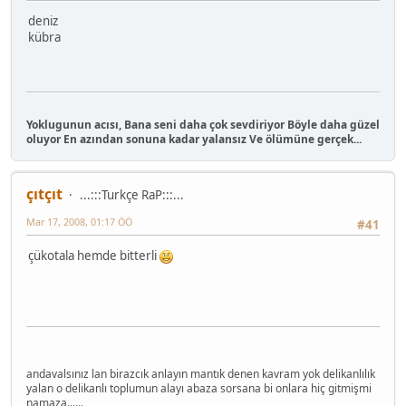
deniz
kübra
Yoklugunun acısı, Bana seni daha çok sevdiriyor Böyle daha güzel
oluyor En azından sonuna kadar yalansız Ve ölümüne gerçek...
çıtçıt
...:::Turkçe RaP:::...
Mar 17, 2008, 01:17 ÖÖ
#41
çükotala hemde bitterli
andavalsınız lan birazcık anlayın mantık denen kavram yok delikanlılık
yalan o delikanlı toplumun alayı abaza sorsana bi onlara hiç gitmişmi
namaza......