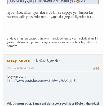
sevion(sagoya yenilmekten bıkmadımı yav
:D )
ayben&ceza&sahtiyan (bu arda kimse sagoya yenilmiyor biz
yarım saatlik yapsaydık nener yapardık (rep dinliyenler blir))
andavalsınız lan birazcık anlayın mantık denen kavram yok delikanlılık
yalan o delikanlı toplumun alayı abaza sorsana bi onlara hiç gitmişmi
namaza......
crazy_kubra
<b>Özel Üye</b>
Mar 19, 2008, 03:42 ÖS
#44
buyrun o zmn
http://www.youtube.com/watch?v=y2sAXlcJt1E
Yoklugunun acısı, Bana seni daha çok sevdiriyor Böyle daha güzel