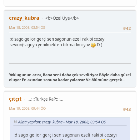
crazy_kubra
<b>Özel Üye</b>
Mar 18, 2008, 03:54 ÖS
#42
:d sago gelior gerçi sen sagonun ezeli rakipi cezayı
sevion(sagoya yenilmekten bıkmadımı yav
:D )
Yoklugunun acısı, Bana seni daha çok sevdiriyor Böyle daha güzel
oluyor En azından sonuna kadar yalansız Ve ölümüne gerçek...
çıtçıt
...:::Turkçe RaP:::...
Mar 19, 2008, 09:44 ÖÖ
#43
Alıntı yapılan: crazy_kubra - Mar 18, 2008, 03:54 ÖS
:d sago gelior gerçi sen sagonun ezeli rakipi cezayı