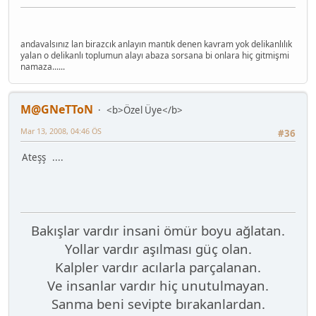
andavalsınız lan birazcık anlayın mantık denen kavram yok delikanlılık
yalan o delikanlı toplumun alayı abaza sorsana bi onlara hiç gitmişmi
namaza......
M@GNeTToN
<b>Özel Üye</b>
Mar 13, 2008, 04:46 ÖS
#36
Ateşş ....
Bakışlar vardır insani ömür boyu ağlatan.
Yollar vardır aşılması güç olan.
Kalpler vardır acılarla parçalanan.
Ve insanlar vardır hiç unutulmayan.
Sanma beni sevipte bırakanlardan.