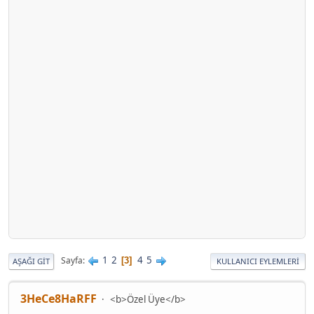
1
2
4
5
Sayfa
3
AŞAĞI GIT
KULLANICI EYLEMLERI
3HeCe8HaRFF
<b>Özel Üye</b>