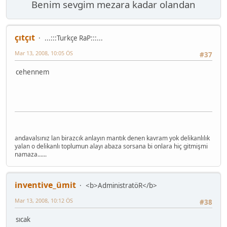
Benim sevgim mezara kadar olandan
çıtçıt
...:::Turkçe RaP:::...
Mar 13, 2008, 10:05 ÖS
#37
cehennem
andavalsınız lan birazcık anlayın mantık denen kavram yok delikanlılık
yalan o delikanlı toplumun alayı abaza sorsana bi onlara hiç gitmişmi
namaza......
inventive_ümit
<b>AdministratöR</b>
Mar 13, 2008, 10:12 ÖS
#38
sıcak