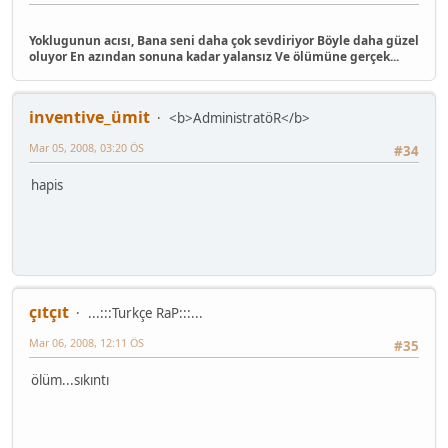
Yoklugunun acısı, Bana seni daha çok sevdiriyor Böyle daha güzel
oluyor En azından sonuna kadar yalansız Ve ölümüne gerçek...
inventive_ümit
<b>AdministratöR</b>
Mar 05, 2008, 03:20 ÖS
#34
hapis
çıtçıt
...:::Turkçe RaP:::...
Mar 06, 2008, 12:11 ÖS
#35
ölüm...sıkıntı