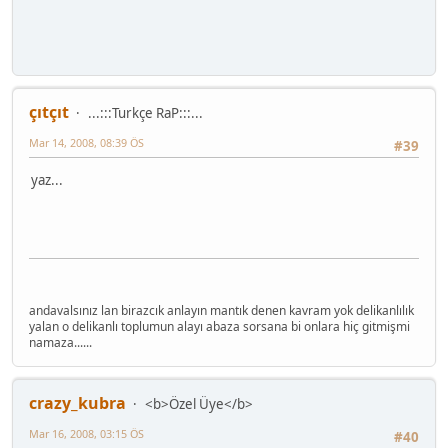
çıtçıt
...:::Turkçe RaP:::...
Mar 14, 2008, 08:39 ÖS
#39
yaz...
andavalsınız lan birazcık anlayın mantık denen kavram yok delikanlılık
yalan o delikanlı toplumun alayı abaza sorsana bi onlara hiç gitmişmi
namaza......
crazy_kubra
<b>Özel Üye</b>
Mar 16, 2008, 03:15 ÖS
#40