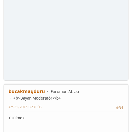
bucakmagduru
Forumun Ablası
<b>Bayan Moderatör</b>
Ara 31, 2007, 06:31 ÖS
#31
üzülmek