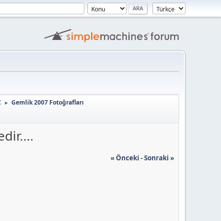
I
Gemlik 2007 Fotoğrafları
►
ir....
« Önceki
-
Sonraki »