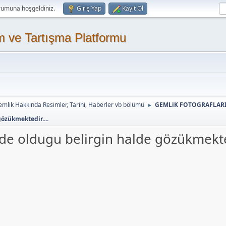
rumuna hoşgeldiniz.
Giriş Yap
Kayıt Ol
m ve Tartışma Platformu
mlik Hakkında Resimler, Tarihi, Haberler vb bölümü
GEMLiK FOTOGRAFLAR
►
özükmektedir....
ede oldugu belirgin halde gözükmekted