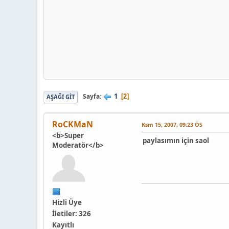
1
Sayfa
2
AŞAĞI GIT
RoCKMaN
Ksm 15, 2007, 09:23 ÖS
<b>Super
paylasımın için saol
Moderatör</b>
Hizli Üye
İletiler: 326
Kayıtlı