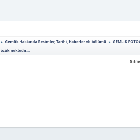
Gemlik Hakkında Resimler, Tarihi, Haberler vb bölümü
GEMLiK FOTO
►
►
özükmektedir....
Gitme