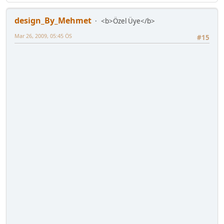
design_By_Mehmet
<b>Özel Üye</b>
Mar 26, 2009, 05:45 ÖS
#15