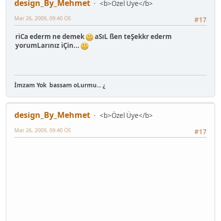
design_By_Mehmet
<b>Özel Üye</b>
Mar 26, 2009, 09:40 ÖS
#17
riCa ederm ne demek
aSıL ßen teŞekkr ederm
yorumLarınız iÇin...
İmzam Yok
bassam oLurmu... ¿
design_By_Mehmet
<b>Özel Üye</b>
Mar 26, 2009, 09:40 ÖS
#17