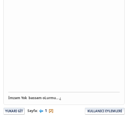
İmzam Yok
bassam oLurmu... ¿
1
Sayfa
2
YUKARI GIT
KULLANICI EYLEMLERI