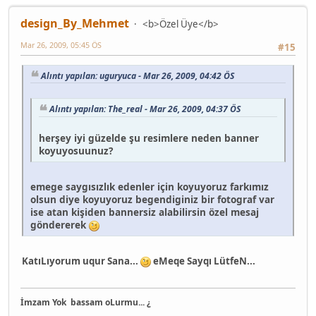
design_By_Mehmet
<b>Özel Üye</b>
Mar 26, 2009, 05:45 ÖS
#15
Alıntı yapılan: uguryuca - Mar 26, 2009, 04:42 ÖS
Alıntı yapılan: The_real - Mar 26, 2009, 04:37 ÖS
herşey iyi güzelde şu resimlere neden banner
koyuyosuunuz?
emege saygısızlık edenler için koyuyoruz farkımız
olsun diye koyuyoruz begendiginiz bir fotograf var
ise atan kişiden bannersiz alabilirsin özel mesaj
göndererek
KatıLıyorum uqur Sana...
eMeqe Sayqı LütfeN...
İmzam Yok
bassam oLurmu... ¿