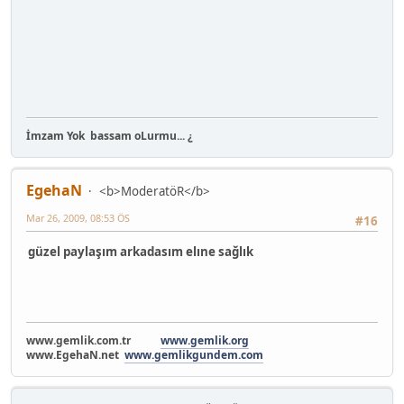
İmzam Yok
bassam oLurmu... ¿
EgehaN
<b>ModeratöR</b>
Mar 26, 2009, 08:53 ÖS
#16
güzel paylaşım arkadasım elıne sağlık
www.gemlik.com.tr
www.gemlik.org
www.EgehaN.net
www.gemlikgundem.com