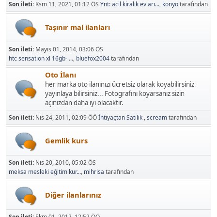
Son ileti:
Ksm 11, 2021, 01:12 ÖS
Ynt: acil kiralık ev arı...
,
konyo
tarafından
Taşınır mal ilanları
Son ileti:
Mayıs 01, 2014, 03:06 ÖS
htc sensation xl 16gb- ...
,
bluefox2004
tarafından
Oto İlanı
her marka oto ilanınızı ücretsiz olarak koyabilirsiniz
yayınlaya bilirsiniz... Fotografını koyarsanız sizin
açınızdan daha iyi olacaktır.
Son ileti:
Nis 24, 2011, 02:09 ÖÖ
İhtiyaçtan Satılık
,
scream
tarafından
Gemlik kurs
Son ileti:
Nis 20, 2010, 05:02 ÖS
meksa mesleki eğitim kur...
,
mihrisa
tarafından
Diğer ilanlarınız
Son ileti:
Ekm 01, 2012, 12:52 ÖÖ