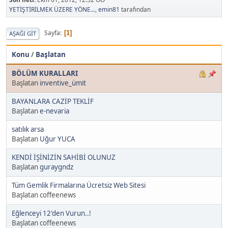
YETİŞTİRİLMEK ÜZERE YÖNE...
,
emin81
tarafından
Sayfa
1
AŞAĞI GIT
Konu
/
Başlatan
BÖLÜM KURALLARI
Başlatan
inventive_ümit
BAYANLARA CAZİP TEKLİF
Başlatan
e-nevaria
satılık arsa
Başlatan
Uğur YUCA
KENDİ İŞİNİZİN SAHİBİ OLUNUZ
Başlatan
guraygndz
Tüm Gemlik Firmalarına Ücretsiz Web Sitesi
Başlatan coffeenews
Eğlenceyi 12'den Vurun..!
Başlatan coffeenews