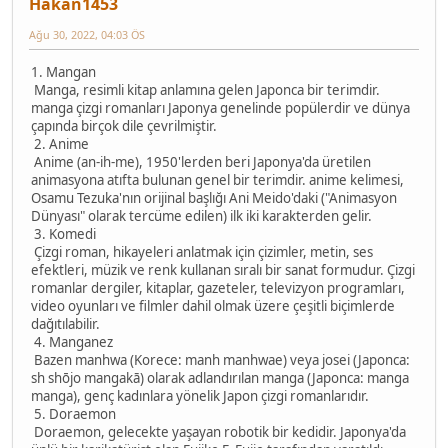
Hakan1453
Ağu 30, 2022, 04:03 ÖS
1. Mangan
Manga, resimli kitap anlamına gelen Japonca bir terimdir.
manga çizgi romanları Japonya genelinde popülerdir ve dünya
çapında birçok dile çevrilmiştir.
2. Anime
Anime (an-ih-me), 1950'lerden beri Japonya'da üretilen
animasyona atıfta bulunan genel bir terimdir. anime kelimesi,
Osamu Tezuka'nın orijinal başlığı Ani Meido'daki ("Animasyon
Dünyası" olarak tercüme edilen) ilk iki karakterden gelir.
3. Komedi
Çizgi roman, hikayeleri anlatmak için çizimler, metin, ses
efektleri, müzik ve renk kullanan sıralı bir sanat formudur. Çizgi
romanlar dergiler, kitaplar, gazeteler, televizyon programları,
video oyunları ve filmler dahil olmak üzere çeşitli biçimlerde
dağıtılabilir.
4. Manganez
Bazen manhwa (Korece: manh manhwae) veya josei (Japonca:
sh shōjo mangakā) olarak adlandırılan manga (Japonca: manga
manga), genç kadınlara yönelik Japon çizgi romanlarıdır.
5. Doraemon
Doraemon, gelecekte yaşayan robotik bir kedidir. Japonya'da