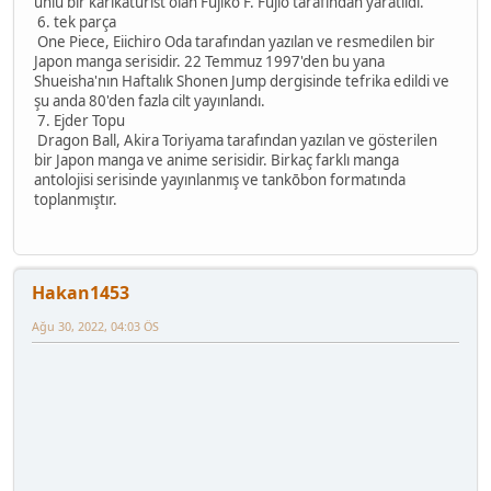
ünlü bir karikatürist olan Fujiko F. Fujio tarafından yaratıldı.
6. tek parça
One Piece, Eiichiro Oda tarafından yazılan ve resmedilen bir
Japon manga serisidir. 22 Temmuz 1997'den bu yana
Shueisha'nın Haftalık Shonen Jump dergisinde tefrika edildi ve
şu anda 80'den fazla cilt yayınlandı.
7. Ejder Topu
Dragon Ball, Akira Toriyama tarafından yazılan ve gösterilen
bir Japon manga ve anime serisidir. Birkaç farklı manga
antolojisi serisinde yayınlanmış ve tankōbon formatında
toplanmıştır.
Hakan1453
Ağu 30, 2022, 04:03 ÖS