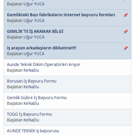
Başlatan
Uğur YUCA
Gemlikteki Bazı fabrikaların internet başvuru formları
Başlatan
Uğur YUCA
GEMLİK'TE İŞ ARAMAK BİLGİ
Başlatan
Uğur YUCA
iş arayan arkadaşların dikkatine!!!!
Başlatan
Uğur YUCA
Aunde Teknik Dikim Operatörleri Arıyor
Başlatan
KeNaDu
Borusan İş Başvuru Formu
Başlatan
KeNaDu
Gemlik Gübre İş Başvuru Formu
Başlatan
KeNaDu
TOGG İş Başvuru Formu
Başlatan
KeNaDu
AUNDE TEKNİK iş başvurusu