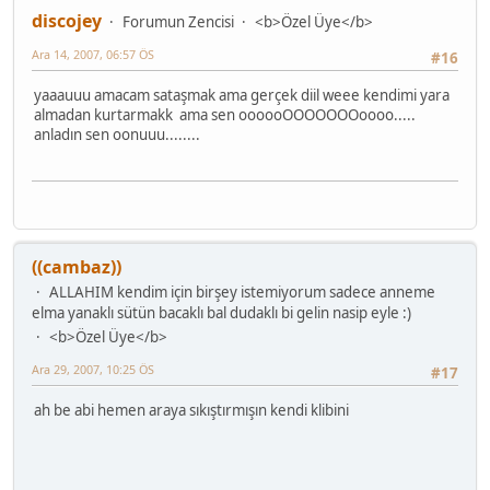
discojey
Forumun Zencisi
<b>Özel Üye</b>
Ara 14, 2007, 06:57 ÖS
#16
yaaauuu amacam sataşmak ama gerçek diil weee kendimi yara
almadan kurtarmakk ama sen oooooOOOOOOOoooo.....
anladın sen oonuuu........
((cambaz))
ALLAHIM kendim için birşey istemiyorum sadece anneme
elma yanaklı sütün bacaklı bal dudaklı bi gelin nasip eyle :)
<b>Özel Üye</b>
Ara 29, 2007, 10:25 ÖS
#17
ah be abi hemen araya sıkıştırmışın kendi klibini