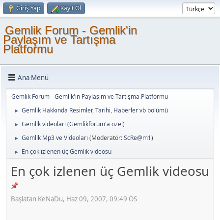
Giriş Yap
Kayıt Ol
Gemlik Forum - Gemlik'in
Paylaşım ve Tartışma
Platformu
Ana Menü
Gemlik Forum - Gemlik'in Paylaşım ve Tartışma Platformu
Gemlik Hakkında Resimler, Tarihi, Haberler vb bölümü
►
Gemlik videoları (Gemlikforum'a özel)
►
Gemlik Mp3 ve Videoları
(Moderatör:
ScRe@m1
)
►
En çok izlenen üç Gemlik videosu
►
En çok izlenen üç Gemlik videosu
Başlatan KeNaDu, Haz 09, 2007, 09:49 ÖS