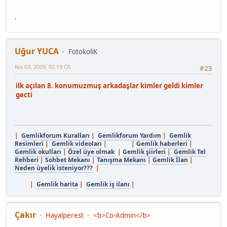
'
Uğur YUCA
FotokoliK
Nis 03, 2009, 02:19 ÖS
#23
ilk açılan 8. konumuzmuş arkadaşlar kimler geldi kimler
gecti
|
Gemlikforum Kuralları
|
Gemlikforum Yardım
|
Gemlik
Resimleri
|
Gemlik videoları
| |
Gemlik haberleri
|
Gemlik okulları
|
Özel üye olmak
|
Gemlik şiirleri
|
Gemlik Tel
Rehberi
|
Sohbet Mekanı
|
Tanışma Mekanı
|
Gemlik İlan
|
Neden üyelik isteniyor???
|
|
Gemlik harita
|
Gemlik iş ilanı
|
Çakır
Hayalperest
<b>Co-Admin</b>