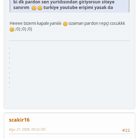
bi dk pardon sen yurtdısından giriyorsun siteye
sanırım
turkiye youtube erişimi yasak da
Heeee bizemi kapalıı yaniiiii
ozaman pardon repçi cocukkk
;0) ;0) ;0)
.
.
.
.
.
.
.
.
.
scakir16
Ağu 27, 2008, 09:22 ÖÖ
#22