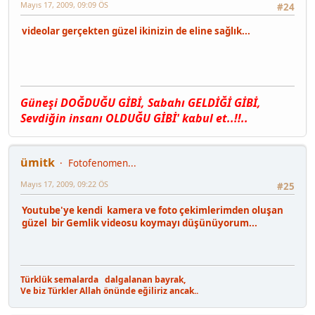
Mayıs 17, 2009, 09:09 ÖS
#24
videolar gerçekten güzel ikinizin de eline sağlık...
Güneşi DOĞDUĞU GİBİ, Sαbαhı GELDİĞİ GİBİ,
Sevdiğin insαnı OLDUĞU GİBİ' kαbul et..!!..
ümitk
Fotofenomen...
Mayıs 17, 2009, 09:22 ÖS
#25
Youtube'ye kendi kamera ve foto çekimlerimden oluşan
güzel bir Gemlik videosu koymayı düşünüyorum...
Türklük semalarda dalgalanan bayrak,
Ve biz Türkler Allah önünde eğiliriz ancak..