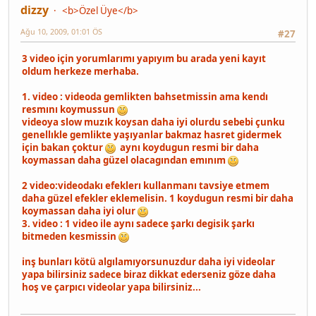
dizzy
<b>Özel Üye</b>
Ağu 10, 2009, 01:01 ÖS
#27
3 video için yorumlarımı yapıyım bu arada yeni kayıt
oldum herkeze merhaba.
1. video : videoda gemlikten bahsetmissin ama kendı
resmını koymussun
videoya slow muzık koysan daha iyi olurdu sebebi çunku
genellıkle gemlikte yaşıyanlar bakmaz hasret gidermek
için bakan çoktur
aynı koydugun resmi bir daha
koymassan daha güzel olacagından emınım
2 video:videodakı efeklerı kullanmanı tavsiye etmem
daha güzel efekler eklemelisin. 1 koydugun resmi bir daha
koymassan daha iyi olur
3. video : 1 video ile aynı sadece şarkı degisik şarkı
bitmeden kesmissin
inş bunları kötü algılamıyorsunuzdur daha iyi videolar
yapa bilirsiniz sadece biraz dikkat ederseniz göze daha
hoş ve çarpıcı videolar yapa bilirsiniz...