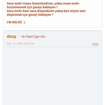
Gece midir insanı hüzünlendiren, yoksa insan mıdır
hüzünlenmek için geceyi bekleyen ?
Gece midir beni sana düşündüren yoksa ben miyim seni
düşünmek için geceyi bekleyen ?
CW-DELİSİ : )
dizzy
<b>Özel Üye</b>
Ağu 10, 2009, 06:09 ÖS
#29