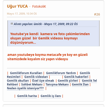
Uğur YUCA
FotokoliK
Mayıs 17, 2009, 10:34 ÖS
#26
Alıntı yapılan: ümitk - Mayıs 17, 2009, 09:22 ÖS
Youtube'ye kendi kamera ve foto çekimlerimden
oluşan güzel bir Gemlik videosu koymayı
düşünüyorum...
aman youtubeye koyma metacafe ye koy en güzeli
sitemizdede koyalım siz yapın videoyu
|
Gemlikforum Kuralları
|
Gemlikforum Yardım
|
Gemlik
Resimleri
|
Gemlik videoları
| |
Gemlik haberleri
|
Gemlik okulları
|
Özel üye olmak
|
Gemlik şiirleri
|
Gemlik Tel
Rehberi
|
Sohbet Mekanı
|
Tanışma Mekanı
|
Gemlik İlan
|
Neden üyelik isteniyor???
|
|
Gemlik harita
|
Gemlik iş ilanı
|