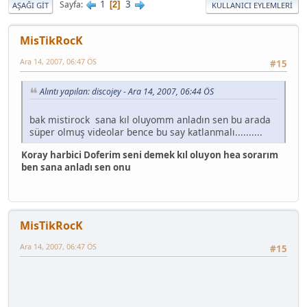
1
3
Sayfa
2
AŞAĞI GIT
KULLANICI EYLEMLERI
MisTikRocK
Ara 14, 2007, 06:47 ÖS
#15
Alıntı yapılan: discojey - Ara 14, 2007, 06:44 ÖS
bak mistirock sana kıl oluyomm anladın sen bu arada
süper olmuş videolar bence bu say katlanmalı..........
Koray harbici Doferim seni demek kıl oluyon hea sorarım
ben sana anladı sen onu
MisTikRocK
Ara 14, 2007, 06:47 ÖS
#15