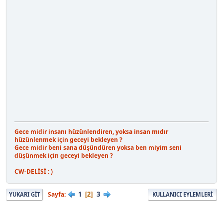
Gece midir insanı hüzünlendiren, yoksa insan mıdır
hüzünlenmek için geceyi bekleyen ?
Gece midir beni sana düşündüren yoksa ben miyim seni
düşünmek için geceyi bekleyen ?
CW-DELİSİ : )
1
3
Sayfa
2
YUKARI GIT
KULLANICI EYLEMLERI