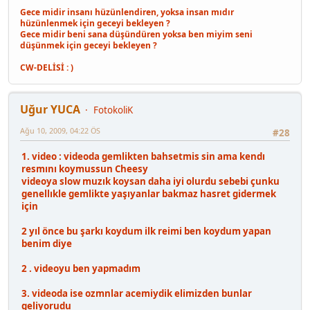
Gece midir insanı hüzünlendiren, yoksa insan mıdır
hüzünlenmek için geceyi bekleyen ?
Gece midir beni sana düşündüren yoksa ben miyim seni
düşünmek için geceyi bekleyen ?
CW-DELİSİ : )
Uğur YUCA
FotokoliK
Ağu 10, 2009, 04:22 ÖS
#28
1. video : videoda gemlikten bahsetmis sin ama kendı
resmını koymussun Cheesy
videoya slow muzık koysan daha iyi olurdu sebebi çunku
genellıkle gemlikte yaşıyanlar bakmaz hasret gidermek
için
2 yıl önce bu şarkı koydum ilk reimi ben koydum yapan
benim diye
2 . videoyu ben yapmadım
3. videoda ise ozmnlar acemiydik elimizden bunlar
geliyorudu