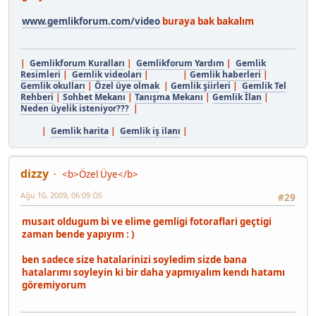
www.gemlikforum.com/video
buraya bak bakalım
|
Gemlikforum Kuralları
|
Gemlikforum Yardım
|
Gemlik
Resimleri
|
Gemlik videoları
| |
Gemlik haberleri
|
Gemlik okulları
|
Özel üye olmak
|
Gemlik şiirleri
|
Gemlik Tel
Rehberi
|
Sohbet Mekanı
|
Tanışma Mekanı
|
Gemlik İlan
|
Neden üyelik isteniyor???
|
|
Gemlik harita
|
Gemlik iş ilanı
|
dizzy
<b>Özel Üye</b>
Ağu 10, 2009, 06:09 ÖS
#29
musaıt oldugum bi ve elime gemligi fotoraflari geçtigi
zaman bende yapıyım : )
ben sadece size hatalarinizi soyledim sizde bana
hatalarımı soyleyin ki bir daha yapmıyalım kendı hatamı
göremiyorum