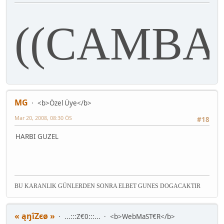
((CAMBAZ
MG
<b>Özel Üye</b>
Mar 20, 2008, 08:30 ÖS
#18
HARBI GUZEL
BU KARANLIK GÜNLERDEN SONRA ELBET GUNES DOGACAKTIR
« ąŋîZєø »
...:::Z€0:::...
<b>WebMaST€R</b>