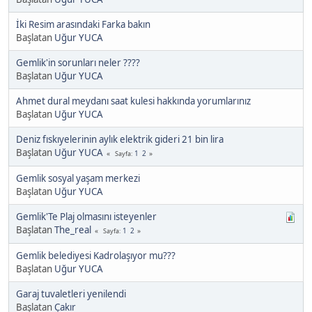
İki Resim arasındaki Farka bakın
Başlatan
Uğur YUCA
Gemlik'in sorunları neler ????
Başlatan
Uğur YUCA
Ahmet dural meydanı saat kulesi hakkında yorumlarınız
Başlatan
Uğur YUCA
Deniz fıskıyelerinin aylık elektrik gideri 21 bin lira
Başlatan
Uğur YUCA
1
2
Sayfa
Gemlik sosyal yaşam merkezi
Başlatan
Uğur YUCA
Gemlik'Te Plaj olmasını isteyenler
Başlatan
The_real
1
2
Sayfa
Gemlik belediyesi Kadrolaşıyor mu???
Başlatan
Uğur YUCA
Garaj tuvaletleri yenilendi
Başlatan
Çakır