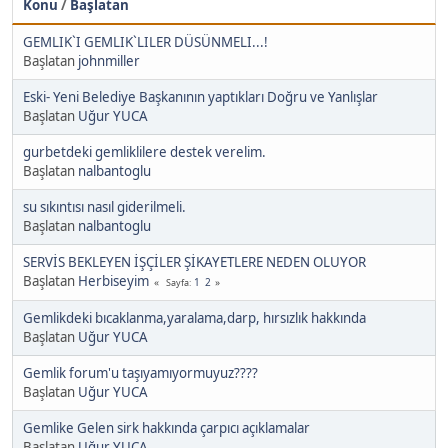
Konu
/
Başlatan
GEMLIK`I GEMLIK`LILER DÜSÜNMELI...!
Başlatan
johnmiller
Eski- Yeni Belediye Başkanının yaptıkları Doğru ve Yanlışlar
Başlatan
Uğur YUCA
gurbetdeki gemliklilere destek verelim.
Başlatan
nalbantoglu
su sıkıntısı nasıl giderilmeli.
Başlatan
nalbantoglu
SERVİS BEKLEYEN İŞÇİLER ŞİKAYETLERE NEDEN OLUYOR
Başlatan
Herbiseyim
1
2
Sayfa
Gemlikdeki bıcaklanma,yaralama,darp, hırsızlık hakkında
Başlatan
Uğur YUCA
Gemlik forum'u taşıyamıyormuyuz????
Başlatan
Uğur YUCA
Gemlike Gelen sirk hakkında çarpıcı açıklamalar
Başlatan
Uğur YUCA