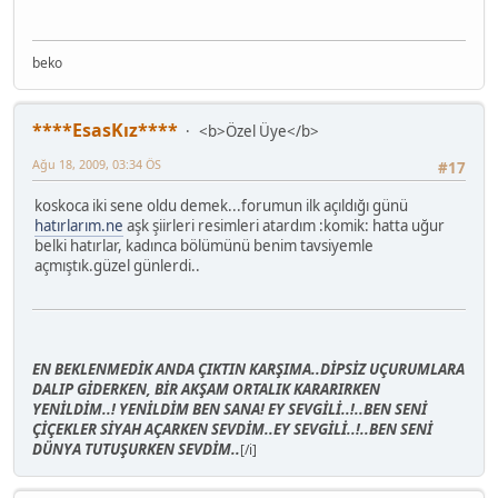
beko
****EsasKız****
<b>Özel Üye</b>
Ağu 18, 2009, 03:34 ÖS
#17
koskoca iki sene oldu demek...forumun ilk açıldığı günü
hatırlarım.ne
aşk şiirleri resimleri atardım :komik: hatta uğur
belki hatırlar, kadınca bölümünü benim tavsiyemle
açmıştık.güzel günlerdi..
EN BEKLENMEDİK ANDA ÇIKTIN KARŞIMA..DİPSİZ UÇURUMLARA
DALIP GİDERKEN, BİR AKŞAM ORTALIK KARARIRKEN
YENİLDİM..! YENİLDİM BEN SANA! EY SEVGİLİ..!..BEN SENİ
ÇİÇEKLER SİYAH AÇARKEN SEVDİM..EY SEVGİLİ..!..BEN SENİ
DÜNYA TUTUŞURKEN SEVDİM..
[/i]