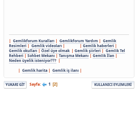
|
Gemlikforum Kuralları
|
Gemlikforum Yardım
|
Gemlik
Resimleri
|
Gemlik videoları
| |
Gemlik haberleri
|
Gemlik okulları
|
Özel üye olmak
|
Gemlik şiirleri
|
Gemlik Tel
Rehberi
|
Sohbet Mekanı
|
Tanışma Mekanı
|
Gemlik İlan
|
Neden üyelik isteniyor???
|
|
Gemlik harita
|
Gemlik iş ilanı
|
1
Sayfa
2
YUKARI GIT
KULLANICI EYLEMLERI