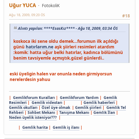
Uğur YUCA
FotokoliK
Ağu 18, 2009, 09:20 ÖS
#18
Alıntı yapılan: ****EsasKız**** - Ağu 18, 2009, 03:34 ÖS
koskoca iki sene oldu demek...forumun ilk açıldığı
günü
hatırlarım.ne
aşk şiirleri resimleri atardım
:komik: hatta uğur belki hatırlar, kadınca bölümünü
benim tavsiyemle açmıştık.güzel günlerdi..
eski üyeligin halen var onunla neden girmiyorsun
nerelerdesin yahuu
|
Gemlikforum Kuralları
|
Gemlikforum Yardım
|
Gemlik
Resimleri
|
Gemlik videoları
| |
Gemlik haberleri
|
Gemlik okulları
|
Özel üye olmak
|
Gemlik şiirleri
|
Gemlik Tel
Rehberi
|
Sohbet Mekanı
|
Tanışma Mekanı
|
Gemlik İlan
|
Neden üyelik isteniyor???
|
|
Gemlik harita
|
Gemlik iş ilanı
|