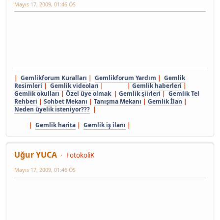
Mayıs 17, 2009, 01:46 ÖS
|
Gemlikforum Kuralları
|
Gemlikforum Yardım
|
Gemlik
Resimleri
|
Gemlik videoları
| |
Gemlik haberleri
|
Gemlik okulları
|
Özel üye olmak
|
Gemlik şiirleri
|
Gemlik Tel
Rehberi
|
Sohbet Mekanı
|
Tanışma Mekanı
|
Gemlik İlan
|
Neden üyelik isteniyor???
|
|
Gemlik harita
|
Gemlik iş ilanı
|
Uğur YUCA
FotokoliK
Mayıs 17, 2009, 01:46 ÖS