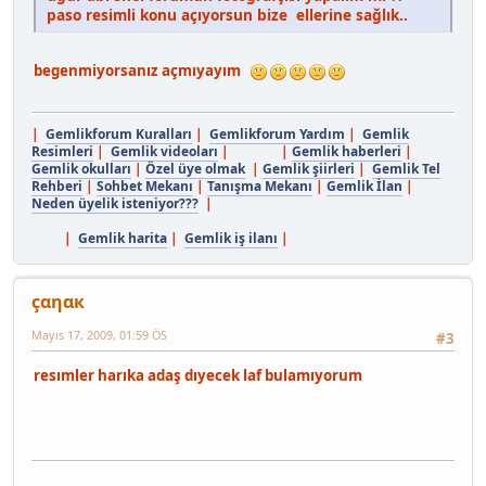
paso resimli konu açıyorsun bize ellerine sağlık..
begenmiyorsanız açmıyayım
|
Gemlikforum Kuralları
|
Gemlikforum Yardım
|
Gemlik
Resimleri
|
Gemlik videoları
| |
Gemlik haberleri
|
Gemlik okulları
|
Özel üye olmak
|
Gemlik şiirleri
|
Gemlik Tel
Rehberi
|
Sohbet Mekanı
|
Tanışma Mekanı
|
Gemlik İlan
|
Neden üyelik isteniyor???
|
|
Gemlik harita
|
Gemlik iş ilanı
|
çαηαк
Mayıs 17, 2009, 01:59 ÖS
#3
resımler harıka adaş dıyecek laf bulamıyorum