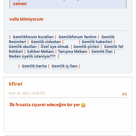
zaman
valla bilmiyorum
|
Gemlikforum Kuralları
|
Gemlikforum Yardım
|
Gemlik
Resimleri
|
Gemlik videoları
| |
Gemlik haberleri
|
Gemlik okulları
|
Özel üye olmak
|
Gemlik şiirleri
|
Gemlik Tel
Rehberi
|
Sohbet Mekanı
|
Tanışma Mekanı
|
Gemlik İlan
|
Neden üyelik isteniyor???
|
|
Gemlik harita
|
Gemlik iş ilanı
|
kfirat
Ksm 16, 2022, 12:08 ÖÖ
#8
İlk fırsatta ziyaret edeceğim bir yer