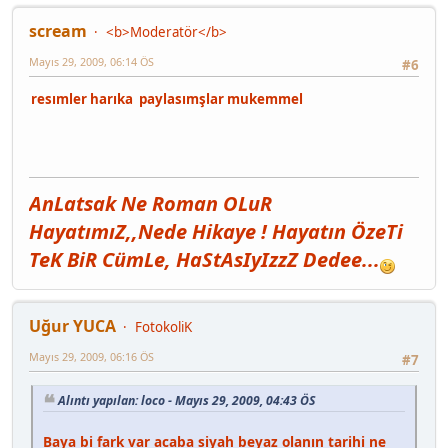
scream
<b>Moderatör</b>
Mayıs 29, 2009, 06:14 ÖS
#6
resımler harıka paylasımşlar mukemmel
AnLatsak Ne Roman OLuR
HayatımıZ,,Nede Hikaye ! Hayatın ÖzeTi
TeK BiR CümLe, HaStAsIyIzzZ Dedee...
Uğur YUCA
FotokoliK
Mayıs 29, 2009, 06:16 ÖS
#7
Alıntı yapılan: loco - Mayıs 29, 2009, 04:43 ÖS
Baya bi fark var acaba siyah beyaz olanın tarihi ne