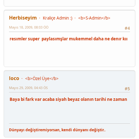
Herbiseyim
Kraliçe Admin :)
<b>S-Admin</b>
Mayıs 18, 2009, 08:03 ÖÖ
#4
resımler super paylasımşlar mukemmel daha ne denır kıı
loco
<b>Özel Üye</b>
Mayıs 29, 2009, 04:43 ÖS
#5
Baya bi fark var acaba siyah beyaz olanın tarihi ne zaman
Dünyayı değiştiremiyorsan, kendi dünyanı değiştir..