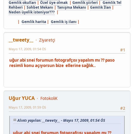
Gemlik okulları
|
Özel üye olmak
|
Gemlik şiirleri
|
Gemlik Tel
Rehberi
|
Sohbet Mekanı
|
Tanışma Mekanı
|
Gemlik İlan
|
Neden üyelik isteniyor???
|
|
Gemlik harita
|
Gemlik iş ilanı
|
__tweety__
Ziyaretçi
Mayıs 17, 2009, 01:54 ÖS
#1
uğur abi snei forumun fotografçısı yapalım mı ?? paso
resimli konu açıyorsun bize ellerine sağlık..
Uğur YUCA
FotokoliK
Mayıs 17, 2009, 01:59 ÖS
#2
Alıntı yapılan: __tweety__ - Mayıs 17, 2009, 01:54 ÖS
uğur abi snei forumun fotografçısı yapalım mı ??