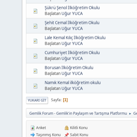
Şükrü Şenol İlköğretim Okulu
Başlatan
Uğur YUCA
Şehit Cemal İlköğretim Okulu
Başlatan
Uğur YUCA
Lale Kemal Kılıç İlköğretim Okulu
Başlatan
Uğur YUCA
Cumhuriyet İlköğretim Okulu
Başlatan
Uğur YUCA
Borusan İlköğretim Okulu
Başlatan
Uğur YUCA
Namık Kemal ilköğretim okulu
Başlatan
Uğur YUCA
Sayfa
1
YUKARI GIT
Gemlik Forum - Gemlik'in Paylaşım ve Tartışma Platformu
Ge
►
Anket
Kilitli Konu
Taşınmış Konu
Sabit Konu