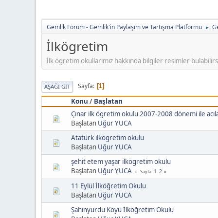
Gemlik Forum - Gemlik'in Paylaşım ve Tartışma Platformu
Ge
►
İlkögretim
İlk ögretim okullarımız hakkında bilgiler resimler bulabilirs
Sayfa
1
AŞAĞI GIT
Konu
/
Başlatan
Çınar ilk ögretim okulu 2007-2008 dönemi ile acıla
Başlatan
Uğur YUCA
Atatürk ilkögretim okulu
Başlatan
Uğur YUCA
şehit etem yaşar ilkögretim okulu
Başlatan
Uğur YUCA
1
2
Sayfa
11 Eylül İlköğretim Okulu
Başlatan
Uğur YUCA
Şahinyurdu Köyü İlköğretim Okulu