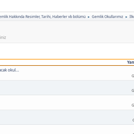
mlik Hakkında Resimler, Tarihi, Haberler vb bölümü
Gemlik Okullarımız
İl
►
►
iniz
Yan
cak okul...
G
G
G