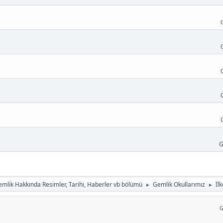
G
mlik Hakkında Resimler, Tarihi, Haberler vb bölümü
Gemlik Okullarımız
İl
►
►
G