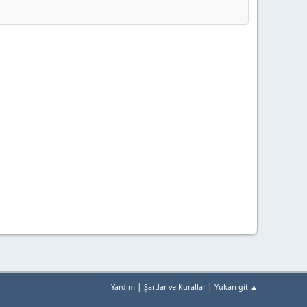
|
|
Yardım
Şartlar ve Kurallar
Yukarı git ▲