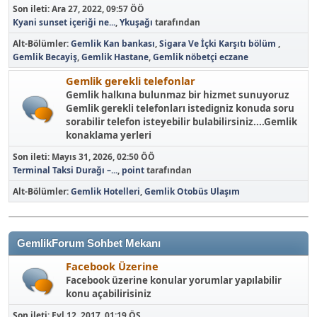
Son ileti:
Ara 27, 2022, 09:57 ÖÖ
Kyani sunset içeriği ne...
,
Ykuşağı
tarafından
Alt-Bölümler
Gemlik Kan bankası
Sigara Ve İçki Karşıtı bölüm
Gemlik Becayiş
Gemlik Hastane
Gemlik nöbetçi eczane
Gemlik gerekli telefonlar
Gemlik halkına bulunmaz bir hizmet sunuyoruz
Gemlik gerekli telefonları istedigniz konuda soru
sorabilir telefon isteyebilir bulabilirsiniz....Gemlik
konaklama yerleri
Son ileti:
Mayıs 31, 2026, 02:50 ÖÖ
Terminal Taksi Durağı –...
,
point
tarafından
Alt-Bölümler
Gemlik Hotelleri
Gemlik Otobüs Ulaşım
GemlikForum Sohbet Mekanı
Facebook Üzerine
Facebook üzerine konular yorumlar yapılabilir
konu açabilirisiniz
Son ileti:
Eyl 12, 2017, 01:19 ÖS