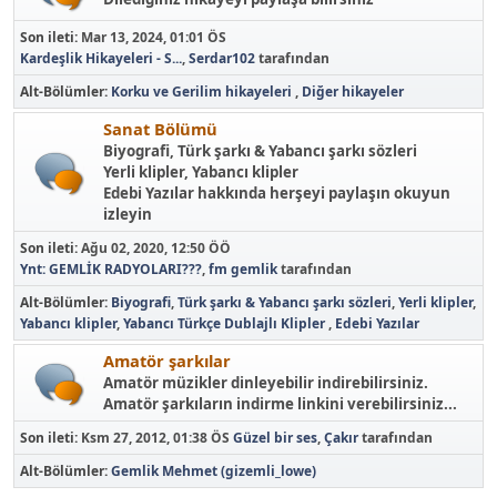
Son ileti:
Mar 13, 2024, 01:01 ÖS
Kardeşlik Hikayeleri - S...
,
Serdar102
tarafından
Alt-Bölümler
Korku ve Gerilim hikayeleri
Diğer hikayeler
Sanat Bölümü
Biyografi, Türk şarkı & Yabancı şarkı sözleri
Yerli klipler, Yabancı klipler
Edebi Yazılar hakkında herşeyi paylaşın okuyun
izleyin
Son ileti:
Ağu 02, 2020, 12:50 ÖÖ
Ynt: GEMLİK RADYOLARI???
,
fm gemlik
tarafından
Alt-Bölümler
Biyografi
Türk şarkı & Yabancı şarkı sözleri
Yerli klipler
Yabancı klipler
Yabancı Türkçe Dublajlı Klipler
Edebi Yazılar
Amatör şarkılar
Amatör müzikler dinleyebilir indirebilirsiniz.
Amatör şarkıların indirme linkini verebilirsiniz...
Son ileti:
Ksm 27, 2012, 01:38 ÖS
Güzel bir ses
,
Çakır
tarafından
Alt-Bölümler
Gemlik Mehmet (gizemli_lowe)