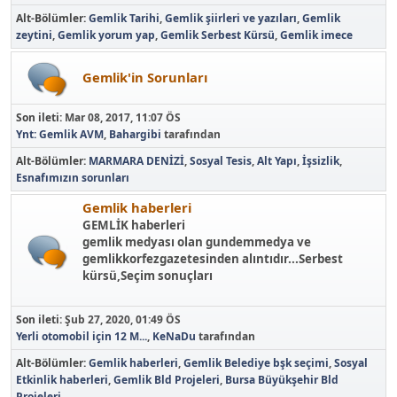
Alt-Bölümler
Gemlik Tarihi
Gemlik şiirleri ve yazıları
Gemlik
zeytini
Gemlik yorum yap
Gemlik Serbest Kürsü
Gemlik imece
Gemlik'in Sorunları
Son ileti:
Mar 08, 2017, 11:07 ÖS
Ynt: Gemlik AVM
,
Bahargibi
tarafından
Alt-Bölümler
MARMARA DENİZİ
Sosyal Tesis
Alt Yapı
İşsizlik
Esnafımızın sorunları
Gemlik haberleri
GEMLİK haberleri
gemlik medyası olan gundemmedya ve
gemlikkorfezgazetesinden alıntıdır...Serbest
kürsü,Seçim sonuçları
Son ileti:
Şub 27, 2020, 01:49 ÖS
Yerli otomobil için 12 M...
,
KeNaDu
tarafından
Alt-Bölümler
Gemlik haberleri
Gemlik Belediye bşk seçimi
Sosyal
Etkinlik haberleri
Gemlik Bld Projeleri
Bursa Büyükşehir Bld
Projeleri