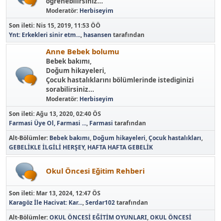
ögrenebilirsiniz...
Moderatör:
Herbiseyim
Son ileti:
Nis 15, 2019, 11:53 ÖÖ
Ynt: Erkekleri sinir etm...
,
hasansen
tarafından
Anne Bebek bolumu
Bebek bakımı,
Doğum hikayeleri,
Çocuk hastalıklarını bölümlerinde istediginizi
sorabilirsiniz...
Moderatör:
Herbiseyim
Son ileti:
Ağu 13, 2020, 02:40 ÖS
Farmasi Üye Ol, Farmasi ...
,
Farmasi
tarafından
Alt-Bölümler
Bebek bakımı
Doğum hikayeleri
Çocuk hastalıkları
GEBELİKLE İLGİLİ HERŞEY
HAFTA HAFTA GEBELİK
Okul Öncesi Eğitim Rehberi
Son ileti:
Mar 13, 2024, 12:47 ÖS
Karagöz İle Hacivat: Kar...
,
Serdar102
tarafından
Alt-Bölümler
OKUL ÖNCESİ EĞİTİM OYUNLARI
OKUL ÖNCESİ