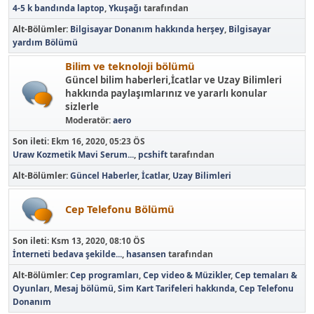
4-5 k bandında laptop
,
Ykuşağı
tarafından
Alt-Bölümler
Bilgisayar Donanım hakkında herşey
Bilgisayar
yardım Bölümü
Bilim ve teknoloji bölümü
Güncel bilim haberleri,İcatlar ve Uzay Bilimleri
hakkında paylaşımlarınız ve yararlı konular
sizlerle
Moderatör:
aero
Son ileti:
Ekm 16, 2020, 05:23 ÖS
Uraw Kozmetik Mavi Serum...
,
pcshift
tarafından
Alt-Bölümler
Güncel Haberler
İcatlar
Uzay Bilimleri
Cep Telefonu Bölümü
Son ileti:
Ksm 13, 2020, 08:10 ÖS
İnterneti bedava şekilde...
,
hasansen
tarafından
Alt-Bölümler
Cep programları
Cep video & Müzikler
Cep temaları &
Oyunları
Mesaj bölümü
Sim Kart Tarifeleri hakkında
Cep Telefonu
Donanım