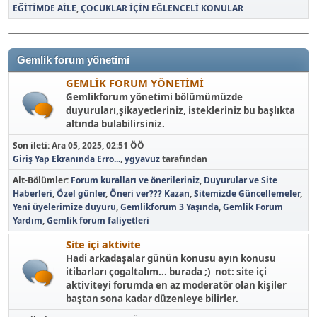
EĞİTİMDE AİLE
ÇOCUKLAR İÇİN EĞLENCELİ KONULAR
Gemlik forum yönetimi
GEMLİK FORUM YÖNETİMİ
Gemlikforum yönetimi bölümümüzde
duyuruları,şikayetleriniz, istekleriniz bu başlıkta
altında bulabilirsiniz.
Son ileti:
Ara 05, 2025, 02:51 ÖÖ
Giriş Yap Ekranında Erro...
,
ygyavuz
tarafından
Alt-Bölümler
Forum kuralları ve önerileriniz
Duyurular ve Site
Haberleri
Özel günler
Öneri ver??? Kazan
Sitemizde Güncellemeler
Yeni üyelerimize duyuru
Gemlikforum 3 Yaşında
Gemlik Forum
Yardım
Gemlik forum faliyetleri
Site içi aktivite
Hadi arkadaşalar günün konusu ayın konusu
itibarları çogaltalım... burada ;) not: site içi
aktiviteyi forumda en az moderatör olan kişiler
baştan sona kadar düzenleye bilirler.