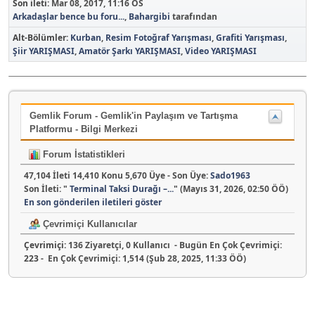
Son ileti:
Mar 08, 2017, 11:16 ÖS
Arkadaşlar bence bu foru...
,
Bahargibi
tarafından
Alt-Bölümler
Kurban
Resim Fotoğraf Yarışması
Grafiti Yarışması
Şiir YARIŞMASI
Amatör Şarkı YARIŞMASI
Video YARIŞMASI
Gemlik Forum - Gemlik'in Paylaşım ve Tartışma
Platformu - Bilgi Merkezi
Forum İstatistikleri
47,104 İleti 14,410 Konu 5,670 Üye - Son Üye:
Sado1963
Son İleti:
"
Terminal Taksi Durağı –...
"
(Mayıs 31, 2026, 02:50 ÖÖ)
En son gönderilen iletileri göster
Çevrimiçi Kullanıcılar
Çevrimiçi:
136 Ziyaretçi, 0 Kullanıcı - Bugün En Çok Çevrimiçi:
223
- En Çok Çevrimiçi: 1,514 (Şub 28, 2025, 11:33 ÖÖ)