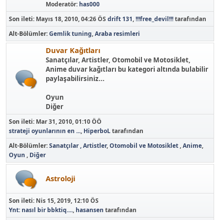
Moderatör:
has000
Son ileti:
Mayıs 18, 2010, 04:26 ÖS
drift 131
,
!!!free_devil!!!
tarafından
Alt-Bölümler
Gemlik tuning
Araba resimleri
Duvar Kağıtları
Sanatçılar, Artistler, Otomobil ve Motosiklet,
Anime duvar kağıtları bu kategori altında bulabilir
paylaşabilirsiniz...
Oyun
Diğer
Son ileti:
Mar 31, 2010, 01:10 ÖÖ
strateji oyunlarının en ...
,
HiperboL
tarafından
Alt-Bölümler
Sanatçılar , Artistler
Otomobil ve Motosiklet
Anime
Oyun
Diğer
Astroloji
Son ileti:
Nis 15, 2019, 12:10 ÖS
Ynt: nasıl bir bbktiq....
,
hasansen
tarafından