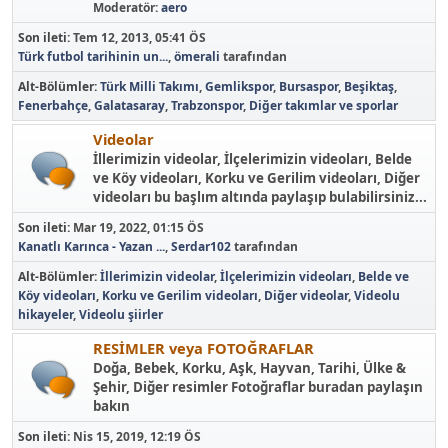
Moderatör:
aero
Son ileti:
Tem 12, 2013, 05:41 ÖS
Türk futbol tarihinin un...
,
ömerali
tarafından
Alt-Bölümler
Türk Milli Takımı
Gemlikspor
Bursaspor
Beşiktaş
Fenerbahçe
Galatasaray
Trabzonspor
Diğer takımlar ve sporlar
Videolar
İllerimizin videolar, İlçelerimizin videoları, Belde
ve Köy videoları, Korku ve Gerilim videoları, Diğer
videoları bu başlım altında paylaşıp bulabilirsiniz...
Son ileti:
Mar 19, 2022, 01:15 ÖS
Kanatlı Karınca - Yazan ...
,
Serdar102
tarafından
Alt-Bölümler
İllerimizin videolar
İlçelerimizin videoları
Belde ve
Köy videoları
Korku ve Gerilim videoları
Diğer videolar
Videolu
hikayeler
Videolu şiirler
RESİMLER veya FOTOĞRAFLAR
Doğa, Bebek, Korku, Aşk, Hayvan, Tarihi, Ülke &
Şehir, Diğer resimler Fotoğraflar buradan paylaşın
bakın
Son ileti:
Nis 15, 2019, 12:19 ÖS