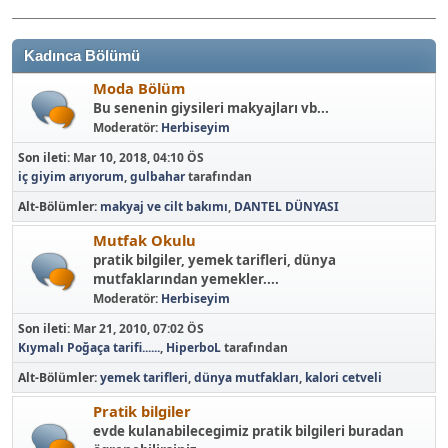
Kadınca Bölümü
Moda Bölüm
Bu senenin giysileri makyajları vb...
Moderatör:
Herbiseyim
Son ileti:
Mar 10, 2018, 04:10 ÖS
iç giyim arıyorum
,
gulbahar
tarafından
Alt-Bölümler
makyaj ve cilt bakımı
DANTEL DÜNYASI
Mutfak Okulu
pratik bilgiler, yemek tarifleri, dünya
mutfaklarından yemekler....
Moderatör:
Herbiseyim
Son ileti:
Mar 21, 2010, 07:02 ÖS
Kıymalı Poğaça tarifi......
,
HiperboL
tarafından
Alt-Bölümler
yemek tarifleri
dünya mutfakları
kalori cetveli
Pratik bilgiler
evde kulanabilecegimiz pratik bilgileri buradan