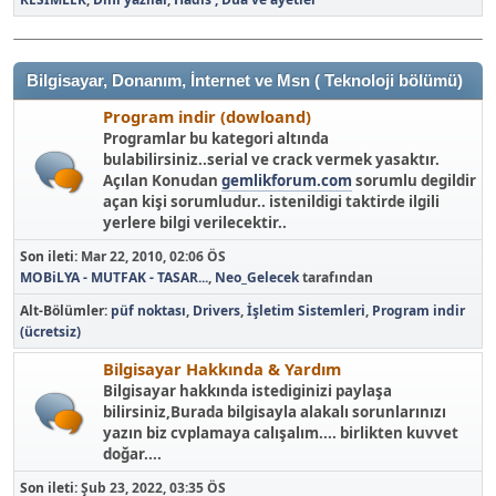
Bilgisayar, Donanım, İnternet ve Msn ( Teknoloji bölümü)
Program indir (dowloand)
Programlar bu kategori altında
bulabilirsiniz..serial ve crack vermek yasaktır.
Açılan Konudan
gemlikforum.com
sorumlu degildir
açan kişi sorumludur.. istenildigi taktirde ilgili
yerlere bilgi verilecektir..
Son ileti:
Mar 22, 2010, 02:06 ÖS
MOBiLYA - MUTFAK - TASAR...
,
Neo_Gelecek
tarafından
Alt-Bölümler
püf noktası
Drivers
İşletim Sistemleri
Program indir
(ücretsiz)
Bilgisayar Hakkında & Yardım
Bilgisayar hakkında istediginizi paylaşa
bilirsiniz,Burada bilgisayla alakalı sorunlarınızı
yazın biz cvplamaya calışalım.... birlikten kuvvet
doğar....
Son ileti:
Şub 23, 2022, 03:35 ÖS