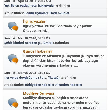
Son ileti:
Ağu 13, 2013, 02:37 ÖÖ
Ynt: Balon patlatmaca
,
hakanyula
tarafından
Alt-Bölümler
Forum Oyunları
Flash oyunlar
İlginç yazılar
ilginç yazıları bu başlık altında paylaşabilir.
Okuyabilirsiniz.
Son ileti:
Mar 10, 2010, 06:05 ÖS
Şehir isimleri nereden g...
,
ümitk
tarafından
Güncel haberler
Türkiyeden ve Alemden (Dünyadan (Dünya türkçe
degildir).) olan biten haberleri burada paylaşın
okuyun yorumyapın arkadaşlar....
Son ileti:
Mar 05, 2023, 03:04 ÖS
her yerde duyduğumuz bu ...
,
Ykuşağı
tarafından
Alt-Bölümler
Türkiyeden haberler
Alemden Haberler
Modifiye Dünyası
Modifiye dünyası bu başlık altında araba
motorsikler tır vapur daha neler neler modifiye
burada arkadaşlar paylaşın yorumlarınızı yapın