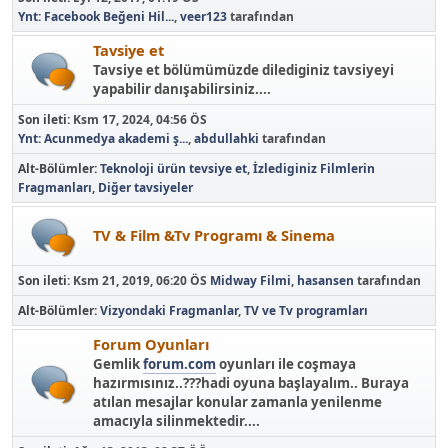
Ynt: Facebook Beğeni Hil...
,
veer123
tarafından
Tavsiye et
Tavsiye et bölümümüzde dilediginiz tavsiyeyi
yapabilir danışabilirsiniz....
Son ileti:
Ksm 17, 2024, 04:56 ÖS
Ynt: Acunmedya akademi ş...
,
abdullahki
tarafından
Alt-Bölümler
Teknoloji ürün tevsiye et
İzlediginiz Filmlerin
Fragmanları
Diğer tavsiyeler
TV & Film &Tv Programı & Sinema
Son ileti:
Ksm 21, 2019, 06:20 ÖS
Midway Filmi
,
hasansen
tarafından
Alt-Bölümler
Vizyondaki Fragmanlar
TV ve Tv programları
Forum Oyunları
Gemlik
forum.com
oyunları ile coşmaya
hazırmısınız..???hadi oyuna başlayalım.. Buraya
atılan mesajlar konular zamanla yenilenme
amacıyla silinmektedir....