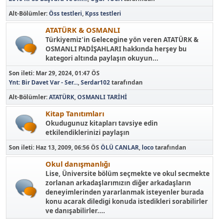
Alt-Bölümler
Öss testleri
Kpss testleri
ATATÜRK & OSMANLI
Türkiyemiz'in Gelecegine yön veren ATATÜRK &
OSMANLI PADİŞAHLARI hakkında herşey bu
kategori altında paylaşın okuyun...
Son ileti:
Mar 29, 2024, 01:47 ÖS
Ynt: Bir Davet Var - Ser...
,
Serdar102
tarafından
Alt-Bölümler
ATATÜRK
OSMANLI TARİHİ
Kitap Tanıtımları
Okudugunuz kitapları tavsiye edin
etkilendiklerinizi paylaşın
Son ileti:
Haz 13, 2009, 06:56 ÖS
ÖLÜ CANLAR
,
loco
tarafından
Okul danışmanlığı
Lise, Üniversite bölüm seçmekte ve okul secmekte
zorlanan arkadaşlarımızın diğer arkadaşların
deneyimlerinden yararlanmak isteyenler burada
konu acarak diledigi konuda istedikleri sorabilirler
ve danışabilirler....