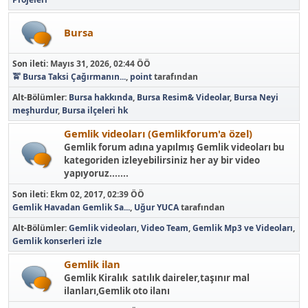
Bursa
Son ileti:
Mayıs 31, 2026, 02:44 ÖÖ
🚖 Bursa Taksi Çağırmanın...
,
point
tarafından
Alt-Bölümler
Bursa hakkında
Bursa Resim& Videolar
Bursa Neyi
meşhurdur
Bursa ilçeleri hk
Gemlik videoları (Gemlikforum'a özel)
Gemlik forum adına yapılmış Gemlik videoları bu
kategoriden izleyebilirsiniz her ay bir video
yapıyoruz.......
Son ileti:
Ekm 02, 2017, 02:39 ÖÖ
Gemlik Havadan Gemlik Sa...
,
Uğur YUCA
tarafından
Alt-Bölümler
Gemlik videoları
Video Team
Gemlik Mp3 ve Videoları
Gemlik konserleri izle
Gemlik ilan
Gemlik Kiralık satılık daireler,taşınır mal
ilanları,Gemlik oto ilanı