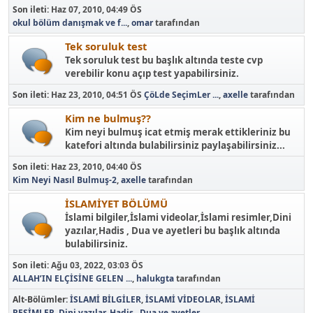
Son ileti:
Haz 07, 2010, 04:49 ÖS
okul bölüm danışmak ve f...
,
omar
tarafından
Tek soruluk test
Tek soruluk test bu başlık altında teste cvp
verebilir konu açıp test yapabilirsiniz.
Son ileti:
Haz 23, 2010, 04:51 ÖS
ÇöLde SeçimLer ...
,
axelle
tarafından
Kim ne bulmuş??
Kim neyi bulmuş icat etmiş merak ettikleriniz bu
katefori altında bulabilirsiniz paylaşabilirsiniz...
Son ileti:
Haz 23, 2010, 04:40 ÖS
Kim Neyi Nasıl Bulmuş-2
,
axelle
tarafından
İSLAMİYET BÖLÜMÜ
İslami bilgiler,İslami videolar,İslami resimler,Dini
yazılar,Hadis , Dua ve ayetleri bu başlık altında
bulabilirsiniz.
Son ileti:
Ağu 03, 2022, 03:03 ÖS
ALLAH’IN ELÇİSİNE GELEN ...
,
halukgta
tarafından
Alt-Bölümler
İSLAMİ BİLGİLER
İSLAMİ VİDEOLAR
İSLAMİ
RESİMLER
Dini yazılar
Hadis , Dua ve ayetler