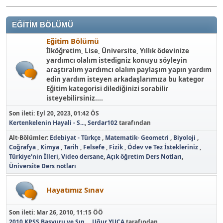
EĞİTİM BÖLÜMÜ
Eğitim Bölümü
İlköğretim, Lise, Üniversite, Yıllık ödevinize
yardımcı olalım istedigniz konuyu söyleyin
araştıralım yardımcı olalım paylaşım yapın yardım
edin yardım isteyen arkadaşlarımıza bu kategor
Eğitim kategorisi dilediğinizi sorabilir
isteyebilirsiniz....
Son ileti:
Eyl 20, 2023, 01:42 ÖS
Kertenkelenin Hayali - S...
,
Serdar102
tarafından
Alt-Bölümler
Edebiyat - Türkçe
Matematik- Geometri
Biyoloji
Coğrafya
Kimya
Tarih
Felsefe
Fizik
Ödev ve Tez İstekleriniz
Türkiye'nin İlleri
Video dersane
Açık öğretim Ders Notları
Üniversite Ders notları
Hayatımız Sınav
Son ileti:
Mar 26, 2010, 11:15 ÖÖ
2010 KPSS Başvuru ve Sın...
,
Uğur YUCA
tarafından