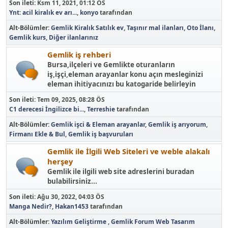
Son ileti:
Ksm 11, 2021, 01:12 ÖS
Ynt: acil kiralık ev arı...
,
konyo
tarafından
Alt-Bölümler
Gemlik Kiralık Satılık ev
Taşınır mal ilanları
Oto İlanı
Gemlik kurs
Diğer ilanlarınız
Gemlik iş rehberi
Bursa,ilçeleri ve Gemlikte oturanların
iş,işçi,eleman arayanlar konu açın mesleginizi
eleman ihitiyacınızı bu katogaride belirleyin
Son ileti:
Tem 09, 2025, 08:28 ÖS
C1 derecesi İngilizce bi...
,
Terreshie
tarafından
Alt-Bölümler
Gemlik işci & Eleman arayanlar
Gemlik iş arıyorum
Firmanı Ekle & Bul
Gemlik iş başvuruları
Gemlik ile İlgili Web Siteleri ve weble alakalı
herşey
Gemlik ile ilgili web site adreslerini buradan
bulabilirsiniz...
Son ileti:
Ağu 30, 2022, 04:03 ÖS
Manga Nedir?
,
Hakan1453
tarafından
Alt-Bölümler
Yazılım Geliştirme
Gemlik Forum Web Tasarım