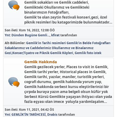
Gemlik sokakları ve Gemlik caddeleri,
Gemlikteki Okullarımız ve Gemlikteki
binalarımızın Fotoğrafları,
Gemlik'te olan zeytin festivali konseri,gezi, özel
piknik resimleri bu katagorimizde bulunmaktadır...
Son ileti:
Ksm 16, 2022, 12:08 ÖÖ
Ynt: Dünden Bugüne Gemli...
,
kfirat
tarafından
Alt-Bölümler
Gemlik'in Tarihi resimleri
Gemlik'in Belde Fotoğrafları
Sokaklarımız ve Caddelerimiz
Okullarımız ve Binalarımız
Gezi,Konser,Tiyatro ve Piknik
Gemlik Köyleri
Gemlik foto istek
Gemlik Hakkında
Gemlik gezilecek yerler, Places to visit in Gemlik,
Gemlik tarihi yerler, Historical places in Gemlik,
Gemlik tarihi, yazılar, maniler, turistlik yerleri,
cografi durumu, gemlik hakkında yorum yap,
Gemlik hakkında serbest kursu eleştirilerinizi bir
çırpıda buraya yazın ama belgeli olsun küfür yok
Serbest Kürsü Gemlikte yaşayan ihtiyacı olan yada
fazla eşyası olan imece yoluyla yardımlaşalım...
Son ileti:
Ksm 11, 2021, 04:42 ÖS
Ynt: GEMLİK'İN TARİHCESİ
,
Drabis
tarafından