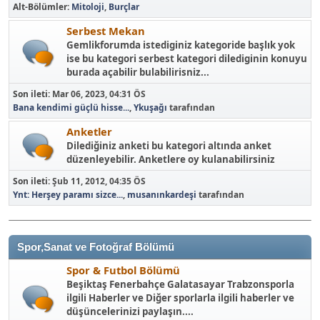
Alt-Bölümler
Mitoloji
Burçlar
Serbest Mekan
Gemlikforumda istediginiz kategoride başlık yok
ise bu kategori serbest kategori dilediginin konuyu
burada açabilir bulabilirisniz...
Son ileti:
Mar 06, 2023, 04:31 ÖS
Bana kendimi güçlü hisse...
,
Ykuşağı
tarafından
Anketler
Dilediğiniz anketi bu kategori altında anket
düzenleyebilir. Anketlere oy kulanabilirsiniz
Son ileti:
Şub 11, 2012, 04:35 ÖS
Ynt: Herşey paramı sizce...
,
musanınkardeşi
tarafından
Spor,Sanat ve Fotoğraf Bölümü
Spor & Futbol Bölümü
Beşiktaş Fenerbahçe Galatasayar Trabzonsporla
ilgili Haberler ve Diğer sporlarla ilgili haberler ve
düşüncelerinizi paylaşın....