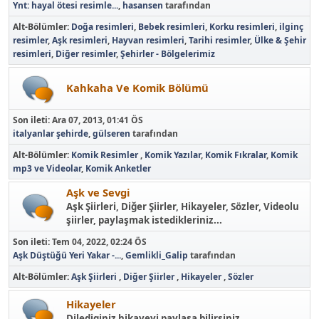
Ynt: hayal ötesi resimle...
,
hasansen
tarafından
Alt-Bölümler
Doğa resimleri
Bebek resimleri
Korku resimleri
ilginç
resimler
Aşk resimleri
Hayvan resimleri
Tarihi resimler
Ülke & Şehir
resimleri
Diğer resimler
Şehirler - Bölgelerimiz
Kahkaha Ve Komik Bölümü
Son ileti:
Ara 07, 2013, 01:41 ÖS
italyanlar şehirde
,
gülseren
tarafından
Alt-Bölümler
Komik Resimler
Komik Yazılar
Komik Fıkralar
Komik
mp3 ve Videolar
Komik Anketler
Aşk ve Sevgi
Aşk Şiirleri, Diğer Şiirler, Hikayeler, Sözler, Videolu
şiirler, paylaşmak istedikleriniz...
Son ileti:
Tem 04, 2022, 02:24 ÖS
Aşk Düştüğü Yeri Yakar -...
,
Gemlikli_Galip
tarafından
Alt-Bölümler
Aşk Şiirleri
Diğer Şiirler
Hikayeler
Sözler
Hikayeler
Dilediginiz hikayeyi paylaşa bilirsiniz