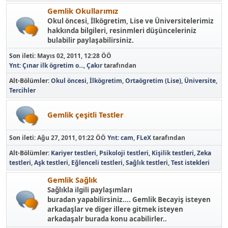
Gemlik Okullarımız
Okul öncesi, İlkögretim, Lise ve Üniversitelerimiz
hakkında bilgileri, resinmleri düşünceleriniz
bulabilir paylaşabilirsiniz.
Son ileti:
Mayıs 02, 2011, 12:28 ÖÖ
Ynt: Çınar ilk ögretim o...
,
Çakır
tarafından
Alt-Bölümler
Okul öncesi
İlkögretim
Ortaögretim (Lise)
Üniversite
Tercihler
Gemlik çeşitli Testler
Son ileti:
Ağu 27, 2011, 01:22 ÖÖ
Ynt: cam
,
FLeX
tarafından
Alt-Bölümler
Kariyer testleri
Psikoloji testleri
Kişilik testleri
Zeka
testleri
Aşk testleri
Eğlenceli testleri
Sağlık testleri
Test istekleri
Gemlik Sağlık
Sağlıkla ilgili paylaşımları
buradan yapabilirsiniz.... Gemlik Becayiş isteyen
arkadaşlar ve diger illere gitmek isteyen
arkadaşalr burada konu acabilirler..