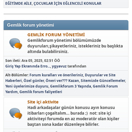
EĞİTİMDE AİLE
ÇOCUKLAR İÇİN EĞLENCELİ KONULAR
Gemlik forum yönetimi
GEMLİK FORUM YÖNETİMİ
Gemlikforum yönetimi bölümümüzde
duyuruları,şikayetleriniz, istekleriniz bu başlıkta
altında bulabilirsiniz.
Son ileti:
Ara 05, 2025, 02:51 ÖÖ
Giriş Yap Ekranında Erro...
,
ygyavuz
tarafından
Alt-Bölümler
Forum kuralları ve önerileriniz
Duyurular ve Site
Haberleri
Özel günler
Öneri ver??? Kazan
Sitemizde Güncellemeler
Yeni üyelerimize duyuru
Gemlikforum 3 Yaşında
Gemlik Forum
Yardım
Gemlik forum faliyetleri
Site içi aktivite
Hadi arkadaşalar günün konusu ayın konusu
itibarları çogaltalım... burada ;) not: site içi
aktiviteyi forumda en az moderatör olan kişiler
baştan sona kadar düzenleye bilirler.