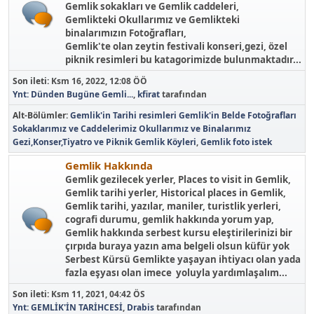
Gemlik sokakları ve Gemlik caddeleri,
Gemlikteki Okullarımız ve Gemlikteki
binalarımızın Fotoğrafları,
Gemlik'te olan zeytin festivali konseri,gezi, özel
piknik resimleri bu katagorimizde bulunmaktadır...
Son ileti:
Ksm 16, 2022, 12:08 ÖÖ
Ynt: Dünden Bugüne Gemli...
,
kfirat
tarafından
Alt-Bölümler
Gemlik'in Tarihi resimleri
Gemlik'in Belde Fotoğrafları
Sokaklarımız ve Caddelerimiz
Okullarımız ve Binalarımız
Gezi,Konser,Tiyatro ve Piknik
Gemlik Köyleri
Gemlik foto istek
Gemlik Hakkında
Gemlik gezilecek yerler, Places to visit in Gemlik,
Gemlik tarihi yerler, Historical places in Gemlik,
Gemlik tarihi, yazılar, maniler, turistlik yerleri,
cografi durumu, gemlik hakkında yorum yap,
Gemlik hakkında serbest kursu eleştirilerinizi bir
çırpıda buraya yazın ama belgeli olsun küfür yok
Serbest Kürsü Gemlikte yaşayan ihtiyacı olan yada
fazla eşyası olan imece yoluyla yardımlaşalım...
Son ileti:
Ksm 11, 2021, 04:42 ÖS
Ynt: GEMLİK'İN TARİHCESİ
,
Drabis
tarafından