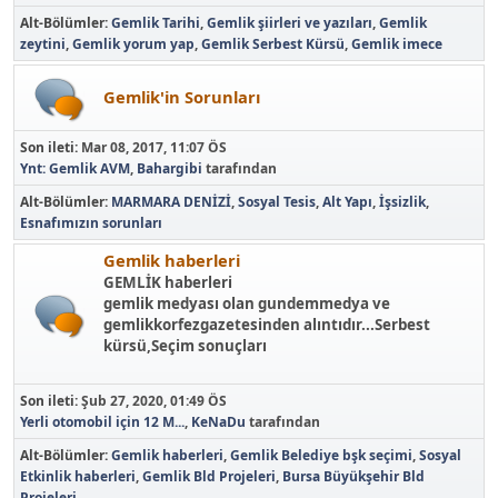
Alt-Bölümler
Gemlik Tarihi
Gemlik şiirleri ve yazıları
Gemlik
zeytini
Gemlik yorum yap
Gemlik Serbest Kürsü
Gemlik imece
Gemlik'in Sorunları
Son ileti:
Mar 08, 2017, 11:07 ÖS
Ynt: Gemlik AVM
,
Bahargibi
tarafından
Alt-Bölümler
MARMARA DENİZİ
Sosyal Tesis
Alt Yapı
İşsizlik
Esnafımızın sorunları
Gemlik haberleri
GEMLİK haberleri
gemlik medyası olan gundemmedya ve
gemlikkorfezgazetesinden alıntıdır...Serbest
kürsü,Seçim sonuçları
Son ileti:
Şub 27, 2020, 01:49 ÖS
Yerli otomobil için 12 M...
,
KeNaDu
tarafından
Alt-Bölümler
Gemlik haberleri
Gemlik Belediye bşk seçimi
Sosyal
Etkinlik haberleri
Gemlik Bld Projeleri
Bursa Büyükşehir Bld
Projeleri