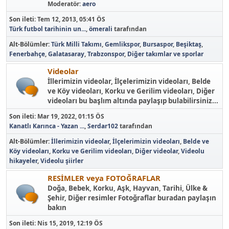
Moderatör:
aero
Son ileti:
Tem 12, 2013, 05:41 ÖS
Türk futbol tarihinin un...
,
ömerali
tarafından
Alt-Bölümler
Türk Milli Takımı
Gemlikspor
Bursaspor
Beşiktaş
Fenerbahçe
Galatasaray
Trabzonspor
Diğer takımlar ve sporlar
Videolar
İllerimizin videolar, İlçelerimizin videoları, Belde
ve Köy videoları, Korku ve Gerilim videoları, Diğer
videoları bu başlım altında paylaşıp bulabilirsiniz...
Son ileti:
Mar 19, 2022, 01:15 ÖS
Kanatlı Karınca - Yazan ...
,
Serdar102
tarafından
Alt-Bölümler
İllerimizin videolar
İlçelerimizin videoları
Belde ve
Köy videoları
Korku ve Gerilim videoları
Diğer videolar
Videolu
hikayeler
Videolu şiirler
RESİMLER veya FOTOĞRAFLAR
Doğa, Bebek, Korku, Aşk, Hayvan, Tarihi, Ülke &
Şehir, Diğer resimler Fotoğraflar buradan paylaşın
bakın
Son ileti:
Nis 15, 2019, 12:19 ÖS