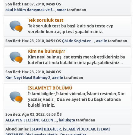
Son ileti:
Haz 07, 2010, 04:49 ÖS
okul bölüm danışmak ve f...
,
omar
tarafından
Tek soruluk test
Tek soruluk test bu başlık altında teste cvp
verebilir konu açıp test yapabilirsiniz.
Son ileti:
Haz 23, 2010, 04:51 ÖS
ÇöLde SeçimLer ...
,
axelle
tarafından
Kim ne bulmuş??
Kim neyi bulmuş icat etmiş merak ettikleriniz bu
katefori altında bulabilirsiniz paylaşabilirsiniz...
Son ileti:
Haz 23, 2010, 04:40 ÖS
Kim Neyi Nasıl Bulmuş-2
,
axelle
tarafından
İSLAMİYET BÖLÜMÜ
İslami bilgiler,İslami videolar,İslami resimler,Dini
yazılar,Hadis , Dua ve ayetleri bu başlık altında
bulabilirsiniz.
Son ileti:
Ağu 03, 2022, 03:03 ÖS
ALLAH’IN ELÇİSİNE GELEN ...
,
halukgta
tarafından
Alt-Bölümler
İSLAMİ BİLGİLER
İSLAMİ VİDEOLAR
İSLAMİ
RESİMLER
Dini yazılar
Hadis , Dua ve ayetler