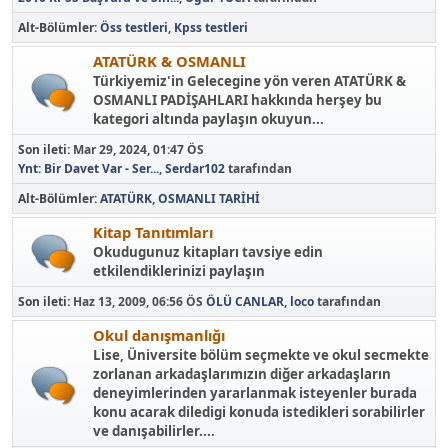
Alt-Bölümler
Öss testleri
Kpss testleri
ATATÜRK & OSMANLI
Türkiyemiz'in Gelecegine yön veren ATATÜRK &
OSMANLI PADİŞAHLARI hakkında herşey bu
kategori altında paylaşın okuyun...
Son ileti:
Mar 29, 2024, 01:47 ÖS
Ynt: Bir Davet Var - Ser...
,
Serdar102
tarafından
Alt-Bölümler
ATATÜRK
OSMANLI TARİHİ
Kitap Tanıtımları
Okudugunuz kitapları tavsiye edin
etkilendiklerinizi paylaşın
Son ileti:
Haz 13, 2009, 06:56 ÖS
ÖLÜ CANLAR
,
loco
tarafından
Okul danışmanlığı
Lise, Üniversite bölüm seçmekte ve okul secmekte
zorlanan arkadaşlarımızın diğer arkadaşların
deneyimlerinden yararlanmak isteyenler burada
konu acarak diledigi konuda istedikleri sorabilirler
ve danışabilirler....