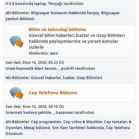
4-5 k bandında laptop
,
Ykuşağı
tarafından
Alt-Bölümler
Bilgisayar Donanım hakkında herşey
Bilgisayar
yardım Bölümü
Bilim ve teknoloji bölümü
Güncel bilim haberleri,İcatlar ve Uzay Bilimleri
hakkında paylaşımlarınız ve yararlı konular
sizlerle
Moderatör:
aero
Son ileti:
Ekm 16, 2020, 05:23 ÖS
Uraw Kozmetik Mavi Serum...
,
pcshift
tarafından
Alt-Bölümler
Güncel Haberler
İcatlar
Uzay Bilimleri
Cep Telefonu Bölümü
Son ileti:
Ksm 13, 2020, 08:10 ÖS
İnterneti bedava şekilde...
,
hasansen
tarafından
Alt-Bölümler
Cep programları
Cep video & Müzikler
Cep temaları &
Oyunları
Mesaj bölümü
Sim Kart Tarifeleri hakkında
Cep Telefonu
Donanım