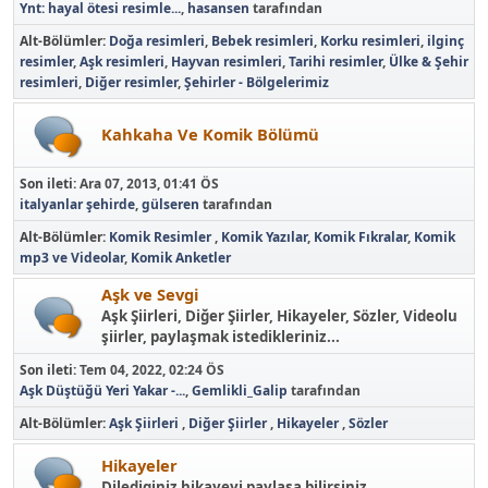
Ynt: hayal ötesi resimle...
,
hasansen
tarafından
Alt-Bölümler
Doğa resimleri
Bebek resimleri
Korku resimleri
ilginç
resimler
Aşk resimleri
Hayvan resimleri
Tarihi resimler
Ülke & Şehir
resimleri
Diğer resimler
Şehirler - Bölgelerimiz
Kahkaha Ve Komik Bölümü
Son ileti:
Ara 07, 2013, 01:41 ÖS
italyanlar şehirde
,
gülseren
tarafından
Alt-Bölümler
Komik Resimler
Komik Yazılar
Komik Fıkralar
Komik
mp3 ve Videolar
Komik Anketler
Aşk ve Sevgi
Aşk Şiirleri, Diğer Şiirler, Hikayeler, Sözler, Videolu
şiirler, paylaşmak istedikleriniz...
Son ileti:
Tem 04, 2022, 02:24 ÖS
Aşk Düştüğü Yeri Yakar -...
,
Gemlikli_Galip
tarafından
Alt-Bölümler
Aşk Şiirleri
Diğer Şiirler
Hikayeler
Sözler
Hikayeler
Dilediginiz hikayeyi paylaşa bilirsiniz