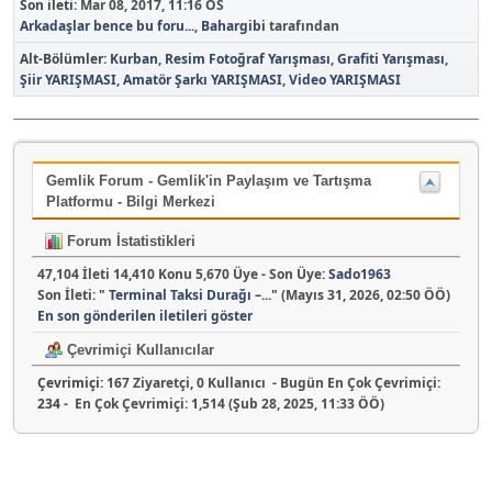
Son ileti:
Mar 08, 2017, 11:16 ÖS
Arkadaşlar bence bu foru...
,
Bahargibi
tarafından
Alt-Bölümler
Kurban
Resim Fotoğraf Yarışması
Grafiti Yarışması
Şiir YARIŞMASI
Amatör Şarkı YARIŞMASI
Video YARIŞMASI
Gemlik Forum - Gemlik'in Paylaşım ve Tartışma
Platformu - Bilgi Merkezi
Forum İstatistikleri
47,104 İleti 14,410 Konu 5,670 Üye - Son Üye:
Sado1963
Son İleti:
"
Terminal Taksi Durağı –...
"
(Mayıs 31, 2026, 02:50 ÖÖ)
En son gönderilen iletileri göster
Çevrimiçi Kullanıcılar
Çevrimiçi:
167 Ziyaretçi, 0 Kullanıcı - Bugün En Çok Çevrimiçi:
234
- En Çok Çevrimiçi: 1,514 (Şub 28, 2025, 11:33 ÖÖ)