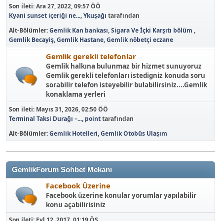
Son ileti:
Ara 27, 2022, 09:57 ÖÖ
Kyani sunset içeriği ne...
,
Ykuşağı
tarafından
Alt-Bölümler
Gemlik Kan bankası
Sigara Ve İçki Karşıtı bölüm
Gemlik Becayiş
Gemlik Hastane
Gemlik nöbetçi eczane
Gemlik gerekli telefonlar
Gemlik halkına bulunmaz bir hizmet sunuyoruz
Gemlik gerekli telefonları istedigniz konuda soru
sorabilir telefon isteyebilir bulabilirsiniz....Gemlik
konaklama yerleri
Son ileti:
Mayıs 31, 2026, 02:50 ÖÖ
Terminal Taksi Durağı –...
,
point
tarafından
Alt-Bölümler
Gemlik Hotelleri
Gemlik Otobüs Ulaşım
GemlikForum Sohbet Mekanı
Facebook Üzerine
Facebook üzerine konular yorumlar yapılabilir
konu açabilirisiniz
Son ileti:
Eyl 12, 2017, 01:19 ÖS