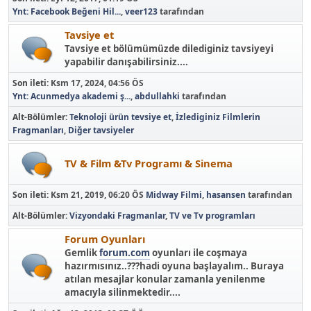
Ynt: Facebook Beğeni Hil...
,
veer123
tarafından
Tavsiye et
Tavsiye et bölümümüzde dilediginiz tavsiyeyi
yapabilir danışabilirsiniz....
Son ileti:
Ksm 17, 2024, 04:56 ÖS
Ynt: Acunmedya akademi ş...
,
abdullahki
tarafından
Alt-Bölümler
Teknoloji ürün tevsiye et
İzlediginiz Filmlerin
Fragmanları
Diğer tavsiyeler
TV & Film &Tv Programı & Sinema
Son ileti:
Ksm 21, 2019, 06:20 ÖS
Midway Filmi
,
hasansen
tarafından
Alt-Bölümler
Vizyondaki Fragmanlar
TV ve Tv programları
Forum Oyunları
Gemlik
forum.com
oyunları ile coşmaya
hazırmısınız..???hadi oyuna başlayalım.. Buraya
atılan mesajlar konular zamanla yenilenme
amacıyla silinmektedir....