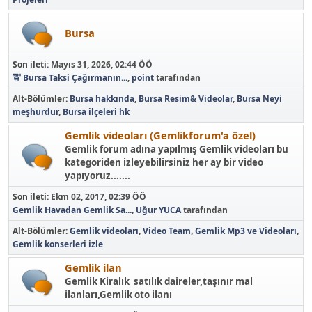
Bursa
Son ileti:
Mayıs 31, 2026, 02:44 ÖÖ
🚖 Bursa Taksi Çağırmanın...
,
point
tarafından
Alt-Bölümler
Bursa hakkında
Bursa Resim& Videolar
Bursa Neyi
meşhurdur
Bursa ilçeleri hk
Gemlik videoları (Gemlikforum'a özel)
Gemlik forum adına yapılmış Gemlik videoları bu
kategoriden izleyebilirsiniz her ay bir video
yapıyoruz.......
Son ileti:
Ekm 02, 2017, 02:39 ÖÖ
Gemlik Havadan Gemlik Sa...
,
Uğur YUCA
tarafından
Alt-Bölümler
Gemlik videoları
Video Team
Gemlik Mp3 ve Videoları
Gemlik konserleri izle
Gemlik ilan
Gemlik Kiralık satılık daireler,taşınır mal
ilanları,Gemlik oto ilanı