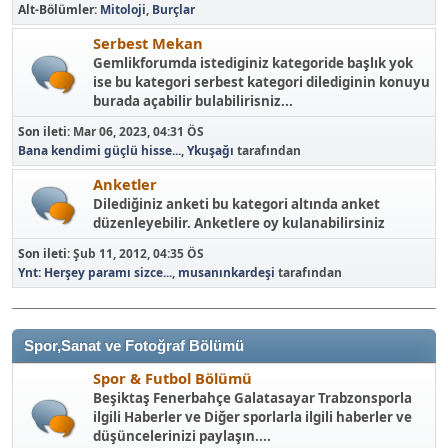
Alt-Bölümler
Mitoloji
Burçlar
Serbest Mekan
Gemlikforumda istediginiz kategoride başlık yok
ise bu kategori serbest kategori dilediginin konuyu
burada açabilir bulabilirisniz...
Son ileti:
Mar 06, 2023, 04:31 ÖS
Bana kendimi güçlü hisse...
,
Ykuşağı
tarafından
Anketler
Dilediğiniz anketi bu kategori altında anket
düzenleyebilir. Anketlere oy kulanabilirsiniz
Son ileti:
Şub 11, 2012, 04:35 ÖS
Ynt: Herşey paramı sizce...
,
musanınkardeşi
tarafından
Spor,Sanat ve Fotoğraf Bölümü
Spor & Futbol Bölümü
Beşiktaş Fenerbahçe Galatasayar Trabzonsporla
ilgili Haberler ve Diğer sporlarla ilgili haberler ve
düşüncelerinizi paylaşın....