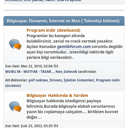
Bilgisayar, Donanım, İnternet ve Msn ( Teknoloji bölümü)
Program indir (dowloand)
Programlar bu kategori altında
bulabilirsiniz..serial ve crack vermek yasaktır.
Açılan Konudan
gemlikforum.com
sorumlu degildir
açan kişi sorumludur.. istenildigi taktirde ilgili
yerlere bilgi verilecektir..
Son ileti:
Mar 22, 2010, 02:06 ÖS
MOBiLYA - MUTFAK - TASAR...
,
Neo_Gelecek
tarafından
Alt-Bölümler
püf noktası
Drivers
İşletim Sistemleri
Program indir
(ücretsiz)
Bilgisayar Hakkında & Yardım
Bilgisayar hakkında istediginizi paylaşa
bilirsiniz,Burada bilgisayla alakalı sorunlarınızı
yazın biz cvplamaya calışalım.... birlikten kuvvet
doğar....
Son ileti:
Şub 23, 2022, 03:35 ÖS