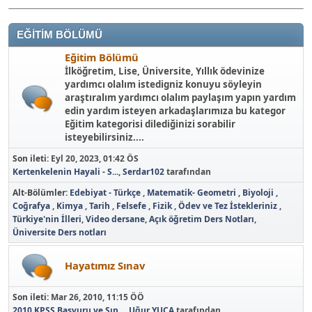
EĞİTİM BÖLÜMÜ
Eğitim Bölümü
İlköğretim, Lise, Üniversite, Yıllık ödevinize
yardımcı olalım istedigniz konuyu söyleyin
araştıralım yardımcı olalım paylaşım yapın yardım
edin yardım isteyen arkadaşlarımıza bu kategor
Eğitim kategorisi dilediğinizi sorabilir
isteyebilirsiniz....
Son ileti:
Eyl 20, 2023, 01:42 ÖS
Kertenkelenin Hayali - S...
,
Serdar102
tarafından
Alt-Bölümler
Edebiyat - Türkçe
Matematik- Geometri
Biyoloji
Coğrafya
Kimya
Tarih
Felsefe
Fizik
Ödev ve Tez İstekleriniz
Türkiye'nin İlleri
Video dersane
Açık öğretim Ders Notları
Üniversite Ders notları
Hayatımız Sınav
Son ileti:
Mar 26, 2010, 11:15 ÖÖ
2010 KPSS Başvuru ve Sın...
,
Uğur YUCA
tarafından