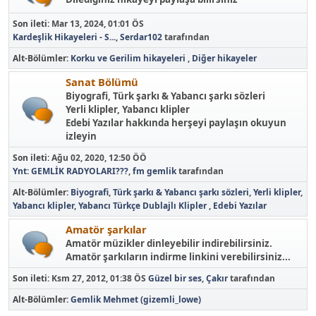
Son ileti:
Mar 13, 2024, 01:01 ÖS
Kardeşlik Hikayeleri - S...
,
Serdar102
tarafından
Alt-Bölümler
Korku ve Gerilim hikayeleri
Diğer hikayeler
Sanat Bölümü
Biyografi, Türk şarkı & Yabancı şarkı sözleri
Yerli klipler, Yabancı klipler
Edebi Yazılar hakkında herşeyi paylaşın okuyun
izleyin
Son ileti:
Ağu 02, 2020, 12:50 ÖÖ
Ynt: GEMLİK RADYOLARI???
,
fm gemlik
tarafından
Alt-Bölümler
Biyografi
Türk şarkı & Yabancı şarkı sözleri
Yerli klipler
Yabancı klipler
Yabancı Türkçe Dublajlı Klipler
Edebi Yazılar
Amatör şarkılar
Amatör müzikler dinleyebilir indirebilirsiniz.
Amatör şarkıların indirme linkini verebilirsiniz...
Son ileti:
Ksm 27, 2012, 01:38 ÖS
Güzel bir ses
,
Çakır
tarafından
Alt-Bölümler
Gemlik Mehmet (gizemli_lowe)