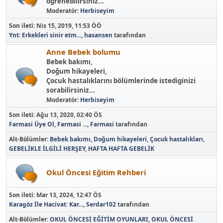
ögrenebilirsiniz...
Moderatör:
Herbiseyim
Son ileti:
Nis 15, 2019, 11:53 ÖÖ
Ynt: Erkekleri sinir etm...
,
hasansen
tarafından
Anne Bebek bolumu
Bebek bakımı,
Doğum hikayeleri,
Çocuk hastalıklarını bölümlerinde istediginizi
sorabilirsiniz...
Moderatör:
Herbiseyim
Son ileti:
Ağu 13, 2020, 02:40 ÖS
Farmasi Üye Ol, Farmasi ...
,
Farmasi
tarafından
Alt-Bölümler
Bebek bakımı
Doğum hikayeleri
Çocuk hastalıkları
GEBELİKLE İLGİLİ HERŞEY
HAFTA HAFTA GEBELİK
Okul Öncesi Eğitim Rehberi
Son ileti:
Mar 13, 2024, 12:47 ÖS
Karagöz İle Hacivat: Kar...
,
Serdar102
tarafından
Alt-Bölümler
OKUL ÖNCESİ EĞİTİM OYUNLARI
OKUL ÖNCESİ