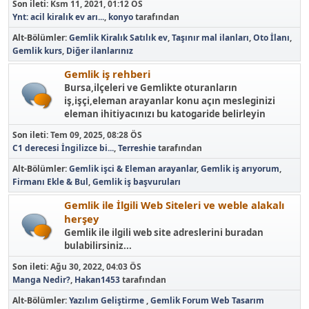
Son ileti:
Ksm 11, 2021, 01:12 ÖS
Ynt: acil kiralık ev arı...
,
konyo
tarafından
Alt-Bölümler
Gemlik Kiralık Satılık ev
Taşınır mal ilanları
Oto İlanı
Gemlik kurs
Diğer ilanlarınız
Gemlik iş rehberi
Bursa,ilçeleri ve Gemlikte oturanların
iş,işçi,eleman arayanlar konu açın mesleginizi
eleman ihitiyacınızı bu katogaride belirleyin
Son ileti:
Tem 09, 2025, 08:28 ÖS
C1 derecesi İngilizce bi...
,
Terreshie
tarafından
Alt-Bölümler
Gemlik işci & Eleman arayanlar
Gemlik iş arıyorum
Firmanı Ekle & Bul
Gemlik iş başvuruları
Gemlik ile İlgili Web Siteleri ve weble alakalı
herşey
Gemlik ile ilgili web site adreslerini buradan
bulabilirsiniz...
Son ileti:
Ağu 30, 2022, 04:03 ÖS
Manga Nedir?
,
Hakan1453
tarafından
Alt-Bölümler
Yazılım Geliştirme
Gemlik Forum Web Tasarım