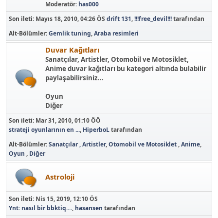
Moderatör:
has000
Son ileti:
Mayıs 18, 2010, 04:26 ÖS
drift 131
,
!!!free_devil!!!
tarafından
Alt-Bölümler
Gemlik tuning
Araba resimleri
Duvar Kağıtları
Sanatçılar, Artistler, Otomobil ve Motosiklet,
Anime duvar kağıtları bu kategori altında bulabilir
paylaşabilirsiniz...
Oyun
Diğer
Son ileti:
Mar 31, 2010, 01:10 ÖÖ
strateji oyunlarının en ...
,
HiperboL
tarafından
Alt-Bölümler
Sanatçılar , Artistler
Otomobil ve Motosiklet
Anime
Oyun
Diğer
Astroloji
Son ileti:
Nis 15, 2019, 12:10 ÖS
Ynt: nasıl bir bbktiq....
,
hasansen
tarafından