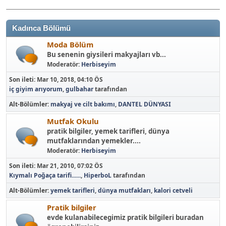
Kadınca Bölümü
Moda Bölüm
Bu senenin giysileri makyajları vb...
Moderatör:
Herbiseyim
Son ileti:
Mar 10, 2018, 04:10 ÖS
iç giyim arıyorum
,
gulbahar
tarafından
Alt-Bölümler
makyaj ve cilt bakımı
DANTEL DÜNYASI
Mutfak Okulu
pratik bilgiler, yemek tarifleri, dünya
mutfaklarından yemekler....
Moderatör:
Herbiseyim
Son ileti:
Mar 21, 2010, 07:02 ÖS
Kıymalı Poğaça tarifi......
,
HiperboL
tarafından
Alt-Bölümler
yemek tarifleri
dünya mutfakları
kalori cetveli
Pratik bilgiler
evde kulanabilecegimiz pratik bilgileri buradan