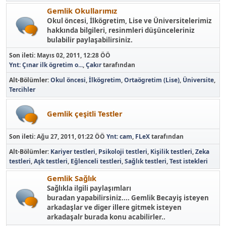
Gemlik Okullarımız
Okul öncesi, İlkögretim, Lise ve Üniversitelerimiz
hakkında bilgileri, resinmleri düşünceleriniz
bulabilir paylaşabilirsiniz.
Son ileti:
Mayıs 02, 2011, 12:28 ÖÖ
Ynt: Çınar ilk ögretim o...
,
Çakır
tarafından
Alt-Bölümler
Okul öncesi
İlkögretim
Ortaögretim (Lise)
Üniversite
Tercihler
Gemlik çeşitli Testler
Son ileti:
Ağu 27, 2011, 01:22 ÖÖ
Ynt: cam
,
FLeX
tarafından
Alt-Bölümler
Kariyer testleri
Psikoloji testleri
Kişilik testleri
Zeka
testleri
Aşk testleri
Eğlenceli testleri
Sağlık testleri
Test istekleri
Gemlik Sağlık
Sağlıkla ilgili paylaşımları
buradan yapabilirsiniz.... Gemlik Becayiş isteyen
arkadaşlar ve diger illere gitmek isteyen
arkadaşalr burada konu acabilirler..