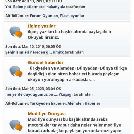
Son ileti:
Ağu 13, 2013, 02:37 ÖÖ
Ynt: Balon patlatmaca
,
hakanyula
tarafından
Alt-Bölümler
Forum Oyunları
Flash oyunlar
İlginç yazılar
ilginç yazıları bu başlık altında paylaşabilir.
Okuyabilirsiniz.
Son ileti:
Mar 10, 2010, 06:05 ÖS
Şehir isimleri nereden g...
,
ümitk
tarafından
Güncel haberler
Türkiyeden ve Alemden (Dünyadan (Dünya türkçe
degildir).) olan biten haberleri burada paylaşın
okuyun yorumyapın arkadaşlar....
Son ileti:
Mar 05, 2023, 03:04 ÖS
her yerde duyduğumuz bu ...
,
Ykuşağı
tarafından
Alt-Bölümler
Türkiyeden haberler
Alemden Haberler
Modifiye Dünyası
Modifiye dünyası bu başlık altında araba
motorsikler tır vapur daha neler neler modifiye
burada arkadaşlar paylaşın yorumlarınızı yapın