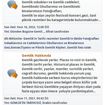
Gemlik sokakları ve Gemlik caddeleri,
Gemlikteki Okullarımız ve Gemlikteki
binalarımızın Fotoğrafları,
Gemlik'te olan zeytin festivali konseri,gezi, özel
piknik resimleri bu katagorimizde bulunmaktadır...
Son ileti:
Ksm 16, 2022, 12:08 ÖÖ
Ynt: Dünden Bugüne Gemli...
,
kfirat
tarafından
Alt-Bölümler
Gemlik'in Tarihi resimleri
Gemlik'in Belde Fotoğrafları
Sokaklarımız ve Caddelerimiz
Okullarımız ve Binalarımız
Gezi,Konser,Tiyatro ve Piknik
Gemlik Köyleri
Gemlik foto istek
Gemlik Hakkında
Gemlik gezilecek yerler, Places to visit in Gemlik,
Gemlik tarihi yerler, Historical places in Gemlik,
Gemlik tarihi, yazılar, maniler, turistlik yerleri,
cografi durumu, gemlik hakkında yorum yap,
Gemlik hakkında serbest kursu eleştirilerinizi bir
çırpıda buraya yazın ama belgeli olsun küfür yok
Serbest Kürsü Gemlikte yaşayan ihtiyacı olan yada
fazla eşyası olan imece yoluyla yardımlaşalım...
Son ileti:
Ksm 11, 2021, 04:42 ÖS
Ynt: GEMLİK'İN TARİHCESİ
,
Drabis
tarafından