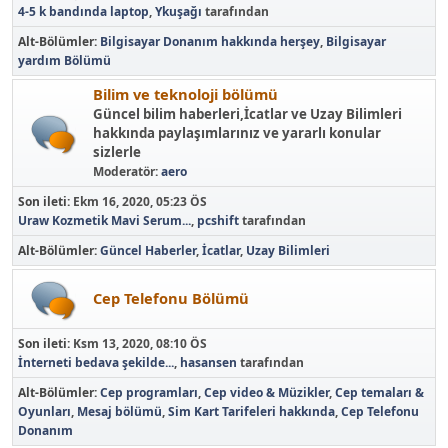
4-5 k bandında laptop
,
Ykuşağı
tarafından
Alt-Bölümler
Bilgisayar Donanım hakkında herşey
Bilgisayar
yardım Bölümü
Bilim ve teknoloji bölümü
Güncel bilim haberleri,İcatlar ve Uzay Bilimleri
hakkında paylaşımlarınız ve yararlı konular
sizlerle
Moderatör:
aero
Son ileti:
Ekm 16, 2020, 05:23 ÖS
Uraw Kozmetik Mavi Serum...
,
pcshift
tarafından
Alt-Bölümler
Güncel Haberler
İcatlar
Uzay Bilimleri
Cep Telefonu Bölümü
Son ileti:
Ksm 13, 2020, 08:10 ÖS
İnterneti bedava şekilde...
,
hasansen
tarafından
Alt-Bölümler
Cep programları
Cep video & Müzikler
Cep temaları &
Oyunları
Mesaj bölümü
Sim Kart Tarifeleri hakkında
Cep Telefonu
Donanım