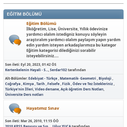
EĞİTİM BÖLÜMÜ
Eğitim Bölümü
İlköğretim, Lise, Üniversite, Yıllık ödevinize
yardımcı olalım istedigniz konuyu söyleyin
araştıralım yardımcı olalım paylaşım yapın yardım
edin yardım isteyen arkadaşlarımıza bu kategor
Eğitim kategorisi dilediğinizi sorabilir
isteyebilirsiniz....
Son ileti:
Eyl 20, 2023, 01:42 ÖS
Kertenkelenin Hayali - S...
,
Serdar102
tarafından
Alt-Bölümler
Edebiyat - Türkçe
Matematik- Geometri
Biyoloji
Coğrafya
Kimya
Tarih
Felsefe
Fizik
Ödev ve Tez İstekleriniz
Türkiye'nin İlleri
Video dersane
Açık öğretim Ders Notları
Üniversite Ders notları
Hayatımız Sınav
Son ileti:
Mar 26, 2010, 11:15 ÖÖ
2010 KPSS Başvuru ve Sın...
,
Uğur YUCA
tarafından