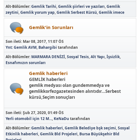
Alt-Bölümler
Gemlik Tarihi
Gemlik şiirleri ve yazıları
Gemlik
zeytini
Gemlik yorum yap
Gemlik Serbest Kürsü
Gemlik imece
Gemlik'in Sorunları
Son ileti:
Mar 08, 2017, 11:07 ÖS
Ynt: Gemlik AVM
,
Bahargibi
tarafından
Alt-Bölümler
MARMARA DENİZİ
Sosyal Tesis
Alt Yapı
İşsizlik
Esnafımızın sorunları
Gemlik haberleri
GEMLİK haberleri
gemlik medyası olan gundemmedya ve
gemlikkorfezgazetesinden alıntıdır...Serbest
kürsü,Seçim sonuçları
Son ileti:
Şub 27, 2020, 01:49 ÖS
Yerli otomobil için 12 M...
,
KeNaDu
tarafından
Alt-Bölümler
Gemlik haberleri
Gemlik Belediye bşk seçimi
Sosyal
Etkinlik haberleri
Gemlik Bld Projeleri
Bursa Büyükşehir Bld
Projeleri