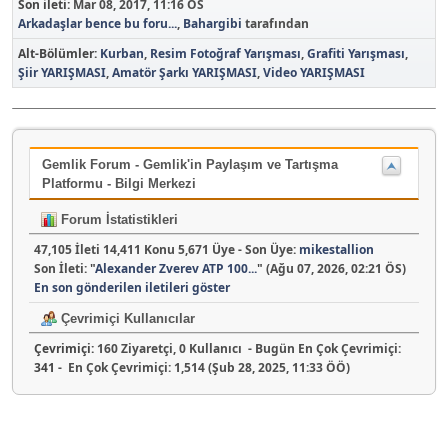
Son ileti:
Mar 08, 2017, 11:16 ÖS
Arkadaşlar bence bu foru...
,
Bahargibi
tarafından
Alt-Bölümler
Kurban
Resim Fotoğraf Yarışması
Grafiti Yarışması
Şiir YARIŞMASI
Amatör Şarkı YARIŞMASI
Video YARIŞMASI
Gemlik Forum - Gemlik'in Paylaşım ve Tartışma
Platformu - Bilgi Merkezi
Forum İstatistikleri
47,105 İleti 14,411 Konu 5,671 Üye - Son Üye:
mikestallion
Son İleti:
"
Alexander Zverev ATP 100...
"
(Ağu 07, 2026, 02:21 ÖS)
En son gönderilen iletileri göster
Çevrimiçi Kullanıcılar
Çevrimiçi:
160 Ziyaretçi, 0 Kullanıcı - Bugün En Çok Çevrimiçi:
341
- En Çok Çevrimiçi: 1,514 (Şub 28, 2025, 11:33 ÖÖ)