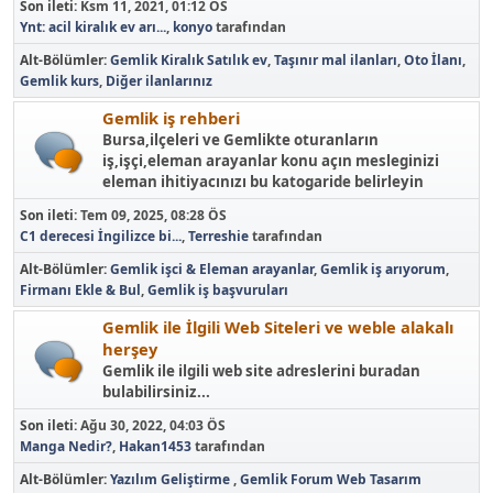
Son ileti:
Ksm 11, 2021, 01:12 ÖS
Ynt: acil kiralık ev arı...
,
konyo
tarafından
Alt-Bölümler
Gemlik Kiralık Satılık ev
Taşınır mal ilanları
Oto İlanı
Gemlik kurs
Diğer ilanlarınız
Gemlik iş rehberi
Bursa,ilçeleri ve Gemlikte oturanların
iş,işçi,eleman arayanlar konu açın mesleginizi
eleman ihitiyacınızı bu katogaride belirleyin
Son ileti:
Tem 09, 2025, 08:28 ÖS
C1 derecesi İngilizce bi...
,
Terreshie
tarafından
Alt-Bölümler
Gemlik işci & Eleman arayanlar
Gemlik iş arıyorum
Firmanı Ekle & Bul
Gemlik iş başvuruları
Gemlik ile İlgili Web Siteleri ve weble alakalı
herşey
Gemlik ile ilgili web site adreslerini buradan
bulabilirsiniz...
Son ileti:
Ağu 30, 2022, 04:03 ÖS
Manga Nedir?
,
Hakan1453
tarafından
Alt-Bölümler
Yazılım Geliştirme
Gemlik Forum Web Tasarım