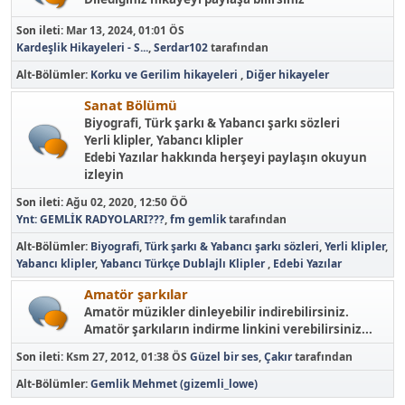
Son ileti:
Mar 13, 2024, 01:01 ÖS
Kardeşlik Hikayeleri - S...
,
Serdar102
tarafından
Alt-Bölümler
Korku ve Gerilim hikayeleri
Diğer hikayeler
Sanat Bölümü
Biyografi, Türk şarkı & Yabancı şarkı sözleri
Yerli klipler, Yabancı klipler
Edebi Yazılar hakkında herşeyi paylaşın okuyun
izleyin
Son ileti:
Ağu 02, 2020, 12:50 ÖÖ
Ynt: GEMLİK RADYOLARI???
,
fm gemlik
tarafından
Alt-Bölümler
Biyografi
Türk şarkı & Yabancı şarkı sözleri
Yerli klipler
Yabancı klipler
Yabancı Türkçe Dublajlı Klipler
Edebi Yazılar
Amatör şarkılar
Amatör müzikler dinleyebilir indirebilirsiniz.
Amatör şarkıların indirme linkini verebilirsiniz...
Son ileti:
Ksm 27, 2012, 01:38 ÖS
Güzel bir ses
,
Çakır
tarafından
Alt-Bölümler
Gemlik Mehmet (gizemli_lowe)