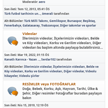
Moderatör:
aero
Son ileti:
Tem 12, 2013, 05:41 ÖS
Türk futbol tarihinin un...
,
ömerali
tarafından
Alt-Bölümler
Türk Milli Takımı
Gemlikspor
Bursaspor
Beşiktaş
Fenerbahçe
Galatasaray
Trabzonspor
Diğer takımlar ve sporlar
Videolar
İllerimizin videolar, İlçelerimizin videoları, Belde
ve Köy videoları, Korku ve Gerilim videoları, Diğer
videoları bu başlım altında paylaşıp bulabilirsiniz...
Son ileti:
Mar 19, 2022, 01:15 ÖS
Kanatlı Karınca - Yazan ...
,
Serdar102
tarafından
Alt-Bölümler
İllerimizin videolar
İlçelerimizin videoları
Belde ve
Köy videoları
Korku ve Gerilim videoları
Diğer videolar
Videolu
hikayeler
Videolu şiirler
RESİMLER veya FOTOĞRAFLAR
Doğa, Bebek, Korku, Aşk, Hayvan, Tarihi, Ülke &
Şehir, Diğer resimler Fotoğraflar buradan paylaşın
bakın
Son ileti:
Nis 15, 2019, 12:19 ÖS