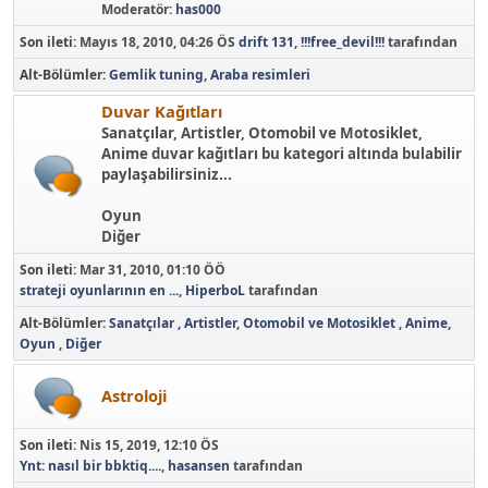
Moderatör:
has000
Son ileti:
Mayıs 18, 2010, 04:26 ÖS
drift 131
,
!!!free_devil!!!
tarafından
Alt-Bölümler
Gemlik tuning
Araba resimleri
Duvar Kağıtları
Sanatçılar, Artistler, Otomobil ve Motosiklet,
Anime duvar kağıtları bu kategori altında bulabilir
paylaşabilirsiniz...
Oyun
Diğer
Son ileti:
Mar 31, 2010, 01:10 ÖÖ
strateji oyunlarının en ...
,
HiperboL
tarafından
Alt-Bölümler
Sanatçılar , Artistler
Otomobil ve Motosiklet
Anime
Oyun
Diğer
Astroloji
Son ileti:
Nis 15, 2019, 12:10 ÖS
Ynt: nasıl bir bbktiq....
,
hasansen
tarafından