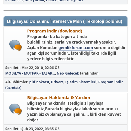
Bilgisayar, Donanım, İnternet ve Msn ( Teknoloji bölümü)
Program indir (dowloand)
Programlar bu kategori altında
bulabilirsiniz..serial ve crack vermek yasaktır.
Açılan Konudan
gemlikforum.com
sorumlu degildir
açan kişi sorumludur.. istenildigi taktirde ilgili
yerlere bilgi verilecektir..
Son ileti:
Mar 22, 2010, 02:06 ÖS
MOBiLYA - MUTFAK - TASAR...
,
Neo_Gelecek
tarafından
Alt-Bölümler
püf noktası
Drivers
İşletim Sistemleri
Program indir
(ücretsiz)
Bilgisayar Hakkında & Yardım
Bilgisayar hakkında istediginizi paylaşa
bilirsiniz,Burada bilgisayla alakalı sorunlarınızı
yazın biz cvplamaya calışalım.... birlikten kuvvet
doğar....
Son ileti:
Şub 23, 2022, 03:35 ÖS