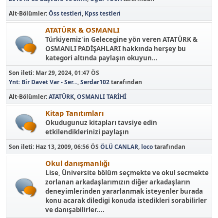
Alt-Bölümler
Öss testleri
Kpss testleri
ATATÜRK & OSMANLI
Türkiyemiz'in Gelecegine yön veren ATATÜRK &
OSMANLI PADİŞAHLARI hakkında herşey bu
kategori altında paylaşın okuyun...
Son ileti:
Mar 29, 2024, 01:47 ÖS
Ynt: Bir Davet Var - Ser...
,
Serdar102
tarafından
Alt-Bölümler
ATATÜRK
OSMANLI TARİHİ
Kitap Tanıtımları
Okudugunuz kitapları tavsiye edin
etkilendiklerinizi paylaşın
Son ileti:
Haz 13, 2009, 06:56 ÖS
ÖLÜ CANLAR
,
loco
tarafından
Okul danışmanlığı
Lise, Üniversite bölüm seçmekte ve okul secmekte
zorlanan arkadaşlarımızın diğer arkadaşların
deneyimlerinden yararlanmak isteyenler burada
konu acarak diledigi konuda istedikleri sorabilirler
ve danışabilirler....