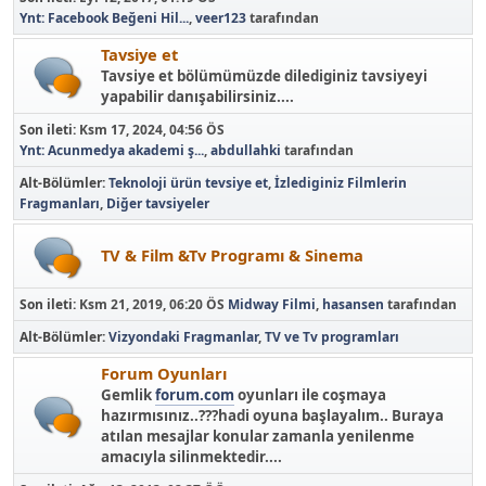
Ynt: Facebook Beğeni Hil...
,
veer123
tarafından
Tavsiye et
Tavsiye et bölümümüzde dilediginiz tavsiyeyi
yapabilir danışabilirsiniz....
Son ileti:
Ksm 17, 2024, 04:56 ÖS
Ynt: Acunmedya akademi ş...
,
abdullahki
tarafından
Alt-Bölümler
Teknoloji ürün tevsiye et
İzlediginiz Filmlerin
Fragmanları
Diğer tavsiyeler
TV & Film &Tv Programı & Sinema
Son ileti:
Ksm 21, 2019, 06:20 ÖS
Midway Filmi
,
hasansen
tarafından
Alt-Bölümler
Vizyondaki Fragmanlar
TV ve Tv programları
Forum Oyunları
Gemlik
forum.com
oyunları ile coşmaya
hazırmısınız..???hadi oyuna başlayalım.. Buraya
atılan mesajlar konular zamanla yenilenme
amacıyla silinmektedir....