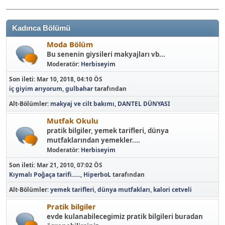
Kadınca Bölümü
Moda Bölüm
Bu senenin giysileri makyajları vb...
Moderatör:
Herbiseyim
Son ileti:
Mar 10, 2018, 04:10 ÖS
iç giyim arıyorum
,
gulbahar
tarafından
Alt-Bölümler
makyaj ve cilt bakımı
DANTEL DÜNYASI
Mutfak Okulu
pratik bilgiler, yemek tarifleri, dünya
mutfaklarından yemekler....
Moderatör:
Herbiseyim
Son ileti:
Mar 21, 2010, 07:02 ÖS
Kıymalı Poğaça tarifi......
,
HiperboL
tarafından
Alt-Bölümler
yemek tarifleri
dünya mutfakları
kalori cetveli
Pratik bilgiler
evde kulanabilecegimiz pratik bilgileri buradan