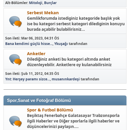
Alt-Bölümler
Mitoloji
Burçlar
Serbest Mekan
Gemlikforumda istediginiz kategoride başlık yok
ise bu kategori serbest kategori dilediginin konuyu
burada açabilir bulabilirisniz...
Son ileti:
Mar 06, 2023, 04:31 ÖS
Bana kendimi güçlü hisse...
,
Ykuşağı
tarafından
Anketler
Dilediğiniz anketi bu kategori altında anket
düzenleyebilir. Anketlere oy kulanabilirsiniz
Son ileti:
Şub 11, 2012, 04:35 ÖS
Ynt: Herşey paramı sizce...
,
musanınkardeşi
tarafından
Spor,Sanat ve Fotoğraf Bölümü
Spor & Futbol Bölümü
Beşiktaş Fenerbahçe Galatasayar Trabzonsporla
ilgili Haberler ve Diğer sporlarla ilgili haberler ve
düşüncelerinizi paylaşın....