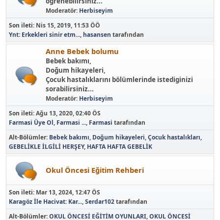
ögrenebilirsiniz...
Moderatör:
Herbiseyim
Son ileti:
Nis 15, 2019, 11:53 ÖÖ
Ynt: Erkekleri sinir etm...
,
hasansen
tarafından
Anne Bebek bolumu
Bebek bakımı,
Doğum hikayeleri,
Çocuk hastalıklarını bölümlerinde istediginizi
sorabilirsiniz...
Moderatör:
Herbiseyim
Son ileti:
Ağu 13, 2020, 02:40 ÖS
Farmasi Üye Ol, Farmasi ...
,
Farmasi
tarafından
Alt-Bölümler
Bebek bakımı
Doğum hikayeleri
Çocuk hastalıkları
GEBELİKLE İLGİLİ HERŞEY
HAFTA HAFTA GEBELİK
Okul Öncesi Eğitim Rehberi
Son ileti:
Mar 13, 2024, 12:47 ÖS
Karagöz İle Hacivat: Kar...
,
Serdar102
tarafından
Alt-Bölümler
OKUL ÖNCESİ EĞİTİM OYUNLARI
OKUL ÖNCESİ