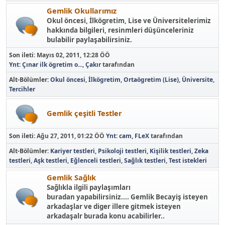
Gemlik Okullarımız
Okul öncesi, İlkögretim, Lise ve Üniversitelerimiz
hakkında bilgileri, resinmleri düşünceleriniz
bulabilir paylaşabilirsiniz.
Son ileti:
Mayıs 02, 2011, 12:28 ÖÖ
Ynt: Çınar ilk ögretim o...
,
Çakır
tarafından
Alt-Bölümler
Okul öncesi
İlkögretim
Ortaögretim (Lise)
Üniversite
Tercihler
Gemlik çeşitli Testler
Son ileti:
Ağu 27, 2011, 01:22 ÖÖ
Ynt: cam
,
FLeX
tarafından
Alt-Bölümler
Kariyer testleri
Psikoloji testleri
Kişilik testleri
Zeka
testleri
Aşk testleri
Eğlenceli testleri
Sağlık testleri
Test istekleri
Gemlik Sağlık
Sağlıkla ilgili paylaşımları
buradan yapabilirsiniz.... Gemlik Becayiş isteyen
arkadaşlar ve diger illere gitmek isteyen
arkadaşalr burada konu acabilirler..