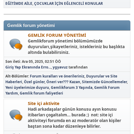
EĞİTİMDE AİLE
ÇOCUKLAR İÇİN EĞLENCELİ KONULAR
Gemlik forum yönetimi
GEMLİK FORUM YÖNETİMİ
Gemlikforum yönetimi bölümümüzde
duyuruları,şikayetleriniz, istekleriniz bu başlıkta
altında bulabilirsiniz.
Son ileti:
Ara 05, 2025, 02:51 ÖÖ
Giriş Yap Ekranında Erro...
,
ygyavuz
tarafından
Alt-Bölümler
Forum kuralları ve önerileriniz
Duyurular ve Site
Haberleri
Özel günler
Öneri ver??? Kazan
Sitemizde Güncellemeler
Yeni üyelerimize duyuru
Gemlikforum 3 Yaşında
Gemlik Forum
Yardım
Gemlik forum faliyetleri
Site içi aktivite
Hadi arkadaşalar günün konusu ayın konusu
itibarları çogaltalım... burada ;) not: site içi
aktiviteyi forumda en az moderatör olan kişiler
baştan sona kadar düzenleye bilirler.