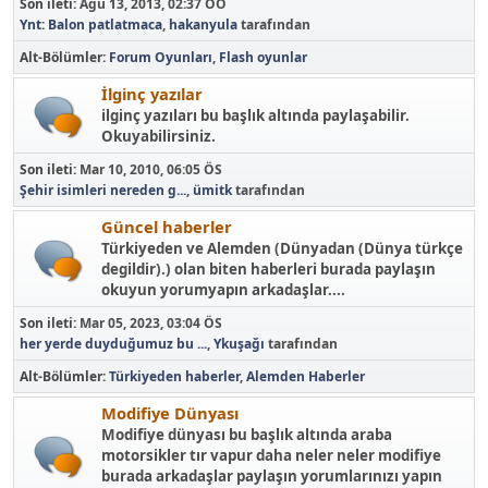
Son ileti:
Ağu 13, 2013, 02:37 ÖÖ
Ynt: Balon patlatmaca
,
hakanyula
tarafından
Alt-Bölümler
Forum Oyunları
Flash oyunlar
İlginç yazılar
ilginç yazıları bu başlık altında paylaşabilir.
Okuyabilirsiniz.
Son ileti:
Mar 10, 2010, 06:05 ÖS
Şehir isimleri nereden g...
,
ümitk
tarafından
Güncel haberler
Türkiyeden ve Alemden (Dünyadan (Dünya türkçe
degildir).) olan biten haberleri burada paylaşın
okuyun yorumyapın arkadaşlar....
Son ileti:
Mar 05, 2023, 03:04 ÖS
her yerde duyduğumuz bu ...
,
Ykuşağı
tarafından
Alt-Bölümler
Türkiyeden haberler
Alemden Haberler
Modifiye Dünyası
Modifiye dünyası bu başlık altında araba
motorsikler tır vapur daha neler neler modifiye
burada arkadaşlar paylaşın yorumlarınızı yapın