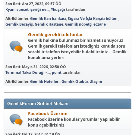
Son ileti:
Ara 27, 2022, 09:57 ÖÖ
Kyani sunset içeriği ne...
,
Ykuşağı
tarafından
Alt-Bölümler
Gemlik Kan bankası
Sigara Ve İçki Karşıtı bölüm
Gemlik Becayiş
Gemlik Hastane
Gemlik nöbetçi eczane
Gemlik gerekli telefonlar
Gemlik halkına bulunmaz bir hizmet sunuyoruz
Gemlik gerekli telefonları istedigniz konuda soru
sorabilir telefon isteyebilir bulabilirsiniz....Gemlik
konaklama yerleri
Son ileti:
Mayıs 31, 2026, 02:50 ÖÖ
Terminal Taksi Durağı –...
,
point
tarafından
Alt-Bölümler
Gemlik Hotelleri
Gemlik Otobüs Ulaşım
GemlikForum Sohbet Mekanı
Facebook Üzerine
Facebook üzerine konular yorumlar yapılabilir
konu açabilirisiniz
Son ileti:
Eyl 12, 2017, 01:19 ÖS