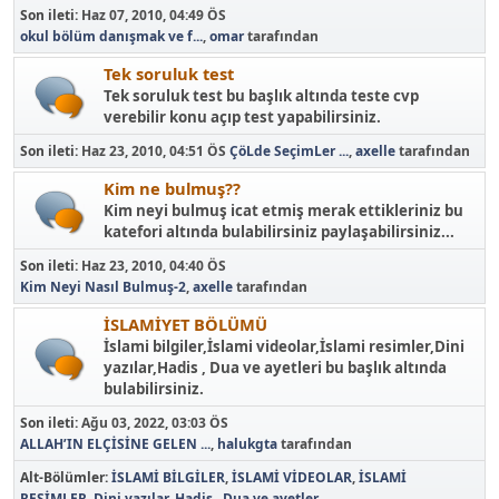
Son ileti:
Haz 07, 2010, 04:49 ÖS
okul bölüm danışmak ve f...
,
omar
tarafından
Tek soruluk test
Tek soruluk test bu başlık altında teste cvp
verebilir konu açıp test yapabilirsiniz.
Son ileti:
Haz 23, 2010, 04:51 ÖS
ÇöLde SeçimLer ...
,
axelle
tarafından
Kim ne bulmuş??
Kim neyi bulmuş icat etmiş merak ettikleriniz bu
katefori altında bulabilirsiniz paylaşabilirsiniz...
Son ileti:
Haz 23, 2010, 04:40 ÖS
Kim Neyi Nasıl Bulmuş-2
,
axelle
tarafından
İSLAMİYET BÖLÜMÜ
İslami bilgiler,İslami videolar,İslami resimler,Dini
yazılar,Hadis , Dua ve ayetleri bu başlık altında
bulabilirsiniz.
Son ileti:
Ağu 03, 2022, 03:03 ÖS
ALLAH’IN ELÇİSİNE GELEN ...
,
halukgta
tarafından
Alt-Bölümler
İSLAMİ BİLGİLER
İSLAMİ VİDEOLAR
İSLAMİ
RESİMLER
Dini yazılar
Hadis , Dua ve ayetler