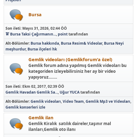
Bursa
Son ileti:
Mayıs 31, 2026, 02:44 ÖÖ
🚖 Bursa Taksi Çağırmanın...
,
point
tarafından
Alt-Bölümler
Bursa hakkında
Bursa Resim& Videolar
Bursa Neyi
meşhurdur
Bursa ilçeleri hk
Gemlik videoları (Gemlikforum'a özel)
Gemlik forum adına yapılmış Gemlik videoları bu
kategoriden izleyebilirsiniz her ay bir video
yapıyoruz.......
Son ileti:
Ekm 02, 2017, 02:39 ÖÖ
Gemlik Havadan Gemlik Sa...
,
Uğur YUCA
tarafından
Alt-Bölümler
Gemlik videoları
Video Team
Gemlik Mp3 ve Videoları
Gemlik konserleri izle
Gemlik ilan
Gemlik Kiralık satılık daireler,taşınır mal
ilanları,Gemlik oto ilanı