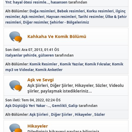
Ynt: hayal ötesi resimle...
,
hasansen
tarafından
Alt-Bölümler
Doğa resimleri
Bebek resimleri
Korku resimleri
ilginç
resimler
Aşk resimleri
Hayvan resimleri
Tarihi resimler
Ülke & Şehir
resimleri
Diğer resimler
Şehirler - Bölgelerimiz
Kahkaha Ve Komik Bölümü
Son ileti:
Ara 07, 2013, 01:41 ÖS
italyanlar şehirde
,
gülseren
tarafından
Alt-Bölümler
Komik Resimler
Komik Yazılar
Komik Fıkralar
Komik
mp3 ve Videolar
Komik Anketler
Aşk ve Sevgi
Aşk Şiirleri, Diğer Şiirler, Hikayeler, Sözler, Videolu
şiirler, paylaşmak istedikleriniz...
Son ileti:
Tem 04, 2022, 02:24 ÖS
Aşk Düştüğü Yeri Yakar -...
,
Gemlikli_Galip
tarafından
Alt-Bölümler
Aşk Şiirleri
Diğer Şiirler
Hikayeler
Sözler
Hikayeler
Dilediginiz hikayeyi paylaşa bilirsiniz