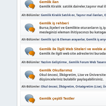
Gemlik ilan
Gemlik Kiralık satılık daireler,taşınır mal i
Alt-Bölümler
Gemlik Kiralık Satılık ev
Taşınır mal ilanları
O
Gemlik iş rehberi
Bursa,ilçeleri ve Gemlikte oturanların iş,
mesleginizi eleman ihitiyacınızı bu katogar
Alt-Bölümler
Gemlik işci & Eleman arayanlar
Gemlik iş arı
Gemlik ile İlgili Web Siteleri ve weble 
Gemlik ile ilgili web site adreslerini buradan
Alt-Bölümler
Yazılım Geliştirme
Gemlik Forum Web Tasar
Gemlik Okullarımız
Okul öncesi, İlkögretim, Lise ve Üniversite
düşünceleriniz bulabilir paylaşabilirsiniz.
Alt-Bölümler
Okul öncesi
İlkögretim
Ortaögretim (Lise)
Ün
Gemlik çeşitli Testler