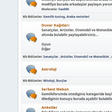
modifiye burada arkadaşlar paylaşın yorum
Moderatör:
has000
Alt-Bölümler
Gemlik tuning
Araba resimleri
Duvar Kağıtları
Sanatçılar, Artistler, Otomobil ve Motosikl
altında bulabilir paylaşabilirsiniz...
Oyun
Diğer
Alt-Bölümler
Sanatçılar , Artistler
Otomobil ve Motosiklet
Astroloji
Alt-Bölümler
Mitoloji
Burçlar
Serbest Mekan
Gemlikforumda istediginiz kategoride başlı
dilediginin konuyu burada açabilir bulabilir
Anketler