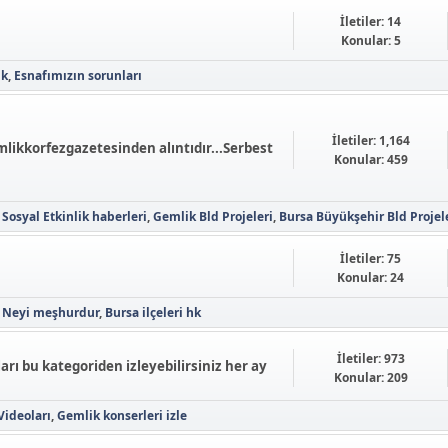
İletiler: 14
Konular: 5
ik
Esnafımızın sorunları
İletiler: 1,164
kkorfezgazetesinden alıntıdır...Serbest
Konular: 459
Sosyal Etkinlik haberleri
Gemlik Bld Projeleri
Bursa Büyükşehir Bld Projel
İletiler: 75
Konular: 24
 Neyi meşhurdur
Bursa ilçeleri hk
İletiler: 973
rı bu kategoriden izleyebilirsiniz her ay
Konular: 209
Videoları
Gemlik konserleri izle