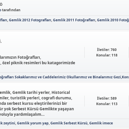
ÖÖ
o
tarafından
fları
Gemlik 2012 Fotografları
Gemlik 2011 Fotoğrafları
Gemlik 2010 Fotoğr
,
İletiler: 760
Konular: 118
arımızın Fotoğrafları,
i, özel piknik resimleri bu katagorimizde
ğrafları
Sokaklarımız ve Caddelerimiz
Okullarımız ve Binalarımız
Gezi,Kons
emlik, Gemlik tarihi yerler, Historical
niler, turistlik yerleri, cografi durumu,
İletiler: 589
 serbest kursu eleştirilerinizi bir
Konular: 113
für yok Serbest Kürsü Gemlikte yaşayan
yoluyla yardımlaşalım...
k zeytini
Gemlik yorum yap
Gemlik Serbest Kürsü
Gemlik imece