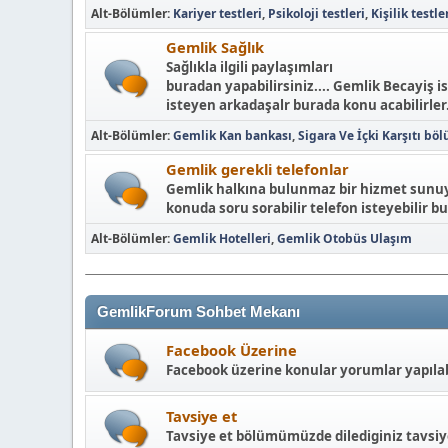
Alt-Bölümler
Kariyer testleri
Psikoloji testleri
Kişilik testle
Gemlik Sağlık
Sağlıkla ilgili paylaşımları
buradan yapabilirsiniz.... Gemlik Becayiş i
isteyen arkadaşalr burada konu acabilirler.
Alt-Bölümler
Gemlik Kan bankası
Sigara Ve İçki Karşıtı bö
Gemlik gerekli telefonlar
Gemlik halkına bulunmaz bir hizmet sunuyo
konuda soru sorabilir telefon isteyebilir bu
Alt-Bölümler
Gemlik Hotelleri
Gemlik Otobüs Ulaşım
GemlikForum Sohbet Mekanı
Facebook Üzerine
Facebook üzerine konular yorumlar yapılabi
Tavsiye et
Tavsiye et bölümümüzde dilediginiz tavsiyey