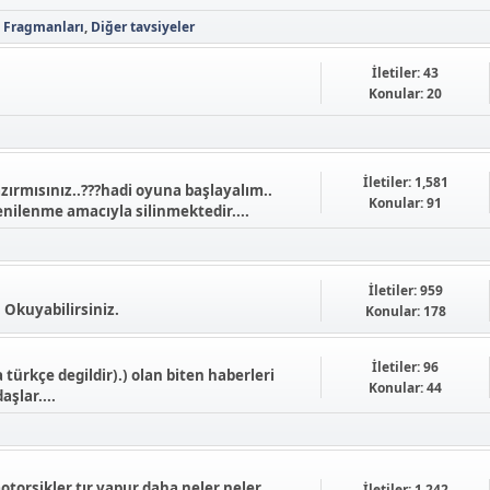
n Fragmanları
Diğer tavsiyeler
İletiler: 43
Konular: 20
İletiler: 1,581
zırmısınız..???hadi oyuna başlayalım..
Konular: 91
nilenme amacıyla silinmektedir....
İletiler: 959
. Okuyabilirsiniz.
Konular: 178
İletiler: 96
rkçe degildir).) olan biten haberleri
Konular: 44
şlar....
otorsikler tır vapur daha neler neler
İletiler: 1,242