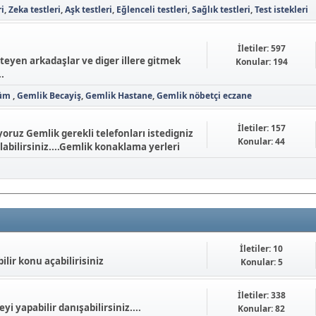
ri
Zeka testleri
Aşk testleri
Eğlenceli testleri
Sağlık testleri
Test istekleri
İletiler: 597
steyen arkadaşlar ve diger illere gitmek
Konular: 194
.
lüm
Gemlik Becayiş
Gemlik Hastane
Gemlik nöbetçi eczane
İletiler: 157
ruz Gemlik gerekli telefonları istedigniz
Konular: 44
labilirsiniz....Gemlik konaklama yerleri
İletiler: 10
lir konu açabilirisiniz
Konular: 5
İletiler: 338
i yapabilir danışabilirsiniz....
Konular: 82