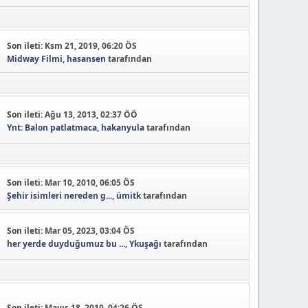
Son ileti:
Ksm 21, 2019, 06:20 ÖS
Midway Filmi
,
hasansen
tarafından
Son ileti:
Ağu 13, 2013, 02:37 ÖÖ
Ynt: Balon patlatmaca
,
hakanyula
tarafından
Son ileti:
Mar 10, 2010, 06:05 ÖS
Şehir isimleri nereden g...
,
ümitk
tarafından
Son ileti:
Mar 05, 2023, 03:04 ÖS
her yerde duyduğumuz bu ...
,
Ykuşağı
tarafından
Son ileti:
Mayıs 18, 2010, 04:26 ÖS