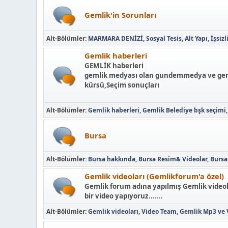
Gemlik'in Sorunları
Alt-Bölümler
MARMARA DENİZİ
Sosyal Tesis
Alt Yapı
İşsizl
Gemlik haberleri
GEMLİK haberleri
gemlik medyası olan gundemmedya ve gemli
kürsü,Seçim sonuçları
Alt-Bölümler
Gemlik haberleri
Gemlik Belediye bşk seçimi
Bursa
Alt-Bölümler
Bursa hakkında
Bursa Resim& Videolar
Bursa
Gemlik videoları (Gemlikforum'a özel)
Gemlik forum adına yapılmış Gemlik videola
bir video yapıyoruz.......
Alt-Bölümler
Gemlik videoları
Video Team
Gemlik Mp3 ve 