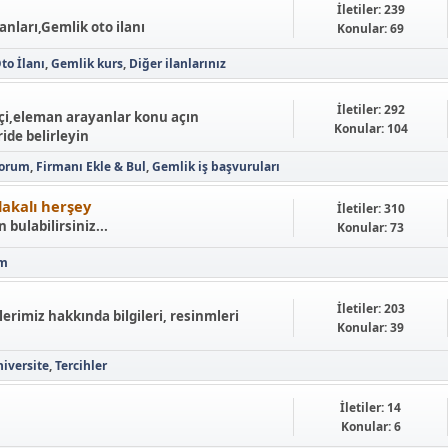
İletiler: 239
lanları,Gemlik oto ilanı
Konular: 69
to İlanı
Gemlik kurs
Diğer ilanlarınız
İletiler: 292
işçi,eleman arayanlar konu açın
Konular: 104
ide belirleyin
yorum
Firmanı Ekle & Bul
Gemlik iş başvuruları
alakalı herşey
İletiler: 310
 bulabilirsiniz...
Konular: 73
ım
İletiler: 203
lerimiz hakkında bilgileri, resinmleri
Konular: 39
iversite
Tercihler
İletiler: 14
Konular: 6