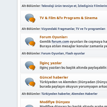
Alt-Bölümler
Teknoloji ürün tevsiye et
İzlediginiz Filmleri
TV & Film &Tv Programı & Sinema
Alt-Bölümler
Vizyondaki Fragmanlar
TV ve Tv programları
Forum Oyunları
Gemlik
forum.com
oyunları ile coşmaya ha
Buraya atılan mesajlar konular zamanla ye
Alt-Bölümler
Forum Oyunları
Flash oyunlar
İlginç yazılar
ilginç yazıları bu başlık altında paylaşabilir
Güncel haberler
Türkiyeden ve Alemden (Dünyadan (Dünya tü
burada paylaşın okuyun yorumyapın arkada
Alt-Bölümler
Türkiyeden haberler
Alemden Haberler
Modifiye Dünyası
Modifiye dünyası bu başlık altında araba m