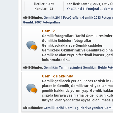
İletiler: 1,379
Son ileti:
Ksm 10, 2021, 12:17 
Konular: 173
Ynt: İkinci El Fotoğraf ...
,
deme
Alt-Bölümler
Gemlik 2014 Fotoğrafları
Gemlik 2013 Fotogra
Gemlik 2007 Fotoğrafları
Gemlik
Gemlik fotografları, Tarihi Gemlik resimleri
Gemlikin Beldeleri fotografları,
Gemlik sokakları ve Gemlik caddeleri,
Gemlikteki Okullarımız ve Gemlikteki binal
Gemlik'te olan zeytin festivali konseri,gez
bulunmaktadır...
Alt-Bölümler
Gemlik'in Tarihi resimleri
Gemlik'in Belde Foto
Gemlik Hakkında
Gemlik gezilecek yerler, Places to visit in G
places in Gemlik, Gemlik tarihi, yazılar, ma
gemlik hakkında yorum yap, Gemlik hakkında
çırpıda buraya yazın ama belgeli olsun kü
ihtiyacı olan yada fazla eşyası olan imece 
Alt-Bölümler
Gemlik Tarihi
Gemlik şiirleri ve yazıları
Gemli