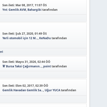
Son ileti:
Mar 08, 2017, 11:07 ÖS
Ynt: Gemlik AVM
,
Bahargibi
tarafından
Son ileti:
Şub 27, 2020, 01:49 ÖS
Yerli otomobil için 12 M...
,
KeNaDu
tarafından
eri
Son ileti:
Mayıs 31, 2026, 02:44 ÖÖ
🚖 Bursa Taksi Çağırmanın...
,
point
tarafından
Son ileti:
Ekm 02, 2017, 02:39 ÖÖ
Gemlik Havadan Gemlik Sa...
,
Uğur YUCA
tarafından