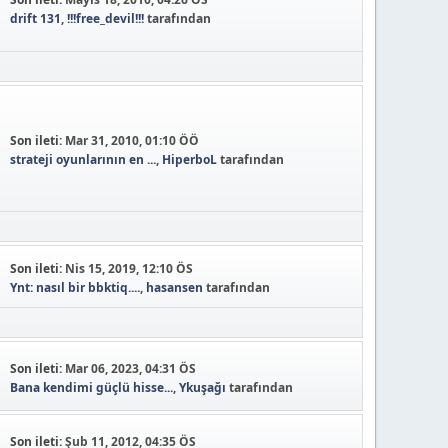
drift 131
,
!!!free_devil!!!
tarafından
Son ileti:
Mar 31, 2010, 01:10 ÖÖ
strateji oyunlarının en ...
,
HiperboL
tarafından
Son ileti:
Nis 15, 2019, 12:10 ÖS
Ynt: nasıl bir bbktiq....
,
hasansen
tarafından
Son ileti:
Mar 06, 2023, 04:31 ÖS
Bana kendimi güçlü hisse...
,
Ykuşağı
tarafından
Son ileti:
Şub 11, 2012, 04:35 ÖS