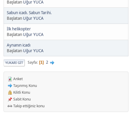
Başlatan
Uğur YUCA
Sabun icadı. Sabun Tarihi.
Başlatan
Uğur YUCA
İlk helikopter
Başlatan
Uğur YUCA
Aynanın icadı
Başlatan
Uğur YUCA
2
Sayfa
1
YUKARI GIT
Anket
Taşınmış Konu
Kilitli Konu
Sabit Konu
Takip ettiğiniz konu