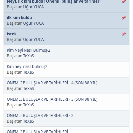
Neyi, ilk kim buldu? Önemli buluşlar ve tarihleri
Başlatan
Uğur YUCA
ilk kim buldu
Başlatan
Uğur YUCA
istek
Başlatan
Uğur YUCA
Kim Neyi Nasıl Bulmuş-2
Başlatan
TeXaS
Kim neyi nasıl bulmuş?
Başlatan
TeXaS
ÖNEMLİ BULUŞLAR VE TARİHLERİ - 4 (SON 88 YIL)
Başlatan
TeXaS
ÖNEMLİ BULUŞLAR VE TARİHLERİ - 3 (SON 88 YIL)
Başlatan
TeXaS
ÖNEMLİ BULUŞLAR VE TARİHLERİ - 2
Başlatan
TeXaS
ÖNEMLİ BULUŞLAR VE TARİHLERİ