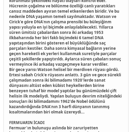
korunması şeklindeki hayati olayları kontrol eder.
Hücrenin çoğalma ve bölünme özelliği canlı yaratıkları
cansız maddeden ayıran temel etkenlerden biridir. Ve bu
nedenle DNA yaşamın temeli sayılmaktadır. Watson ve
Cirick'e göre DNA'nın çalışma prensibi bu büleşiğinm
yapısı yoluyla en iyi biçimde anlaşılabilecekti. Yıllarca
süren ümitsiz çabalardan sonra iki arkadaş 1953
ilkbaharında her biri faklı biçimdeki 6 tamel DNA
yapıtaşından birini gösteren el büyüklüğünde saç
parçaları kestiler. Daha sonra kimyasal bağların yerine
geçen hareketli ek yerleri kullanmak suretiyle parçalar
çeşitli şekillerde yapıştırıldı. Aylarca süren çabaları sonuç
vermeyince iki arkadaş vazgeçmeye karar verdiler.
Bir gece yarısı Watson helisel bir merdiven rüyası gördü.
Ertesi sabah Crick'e rüyasını anlattı. 3 gün ve gece sürekli
çalışmadan sonra iki bilimadamı 1920'lerde sanat
dünyasını altüst eden kübist heykellerden birine
benzeyen tuhaf bir model yaptılar bu günümüzdeki çift
helisin ilk modeliydi. Yapılan buluşun devrim niteliğindeki
sonuçları iki bilimadamını 1962'de Nobel ödülünü
kazandırdığında DNA'nın 3 harfi dünyanın tanınmış
kısaltmalarından biri olmak üzereydi...
FERMUARIN İCADI
Fermuar'ın bulunuşu aslında bir zaruriyetten