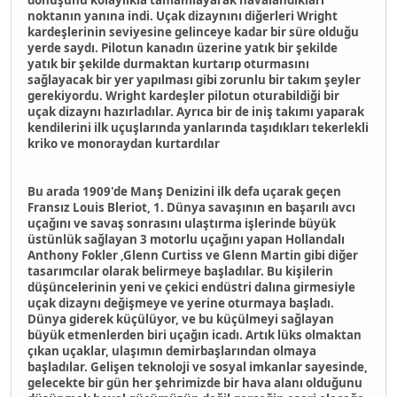
noktanın yanına indi. Uçak dizaynını diğerleri Wright
kardeşlerinin seviyesine gelinceye kadar bir süre olduğu
yerde saydı. Pilotun kanadın üzerine yatık bir şekilde
yatık bir şekilde durmaktan kurtarıp oturmasını
sağlayacak bir yer yapılması gibi zorunlu bir takım şeyler
gerekiyordu. Wright kardeşler pilotun oturabildiği bir
uçak dizaynı hazırladılar. Ayrıca bir de iniş takımı yaparak
kendilerini ilk uçuşlarında yanlarında taşıdıkları tekerlekli
kriko ve monoraydan kurtardılar
Bu arada 1909'de Manş Denizini ilk defa uçarak geçen
Fransız Louis Bleriot, 1. Dünya savaşının en başarılı avcı
uçağını ve savaş sonrasını ulaştırma işlerinde büyük
üstünlük sağlayan 3 motorlu uçağını yapan Hollandalı
Anthony Fokler ,Glenn Curtiss ve Glenn Martin gibi diğer
tasarımcılar olarak belirmeye başladılar. Bu kişilerin
düşüncelerinin yeni ve çekici endüstri dalına girmesiyle
uçak dizaynı değişmeye ve yerine oturmaya başladı.
Dünya giderek küçülüyor, ve bu küçülmeyi sağlayan
büyük etmenlerden biri uçağın icadı. Artık lüks olmaktan
çıkan uçaklar, ulaşımın demirbaşlarından olmaya
başladılar. Gelişen teknoloji ve sosyal imkanlar sayesinde,
gelecekte bir gün her şehrimizde bir hava alanı olduğunu