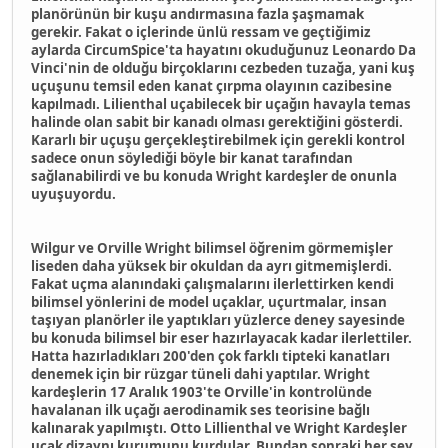
planörünün bir kuşu andırmasına fazla şaşmamak
gerekir. Fakat o içlerinde ünlü ressam ve geçtiğimiz
aylarda CircumSpice'ta hayatını okuduğunuz Leonardo Da
Vinci'nin de olduğu birçoklarını cezbeden tuzağa, yani kuş
uçuşunu temsil eden kanat çırpma olayının cazibesine
kapılmadı. Lilienthal uçabilecek bir uçağın havayla temas
halinde olan sabit bir kanadı olması gerektiğini gösterdi.
Kararlı bir uçuşu gerçekleştirebilmek için gerekli kontrol
sadece onun söylediği böyle bir kanat tarafından
sağlanabilirdi ve bu konuda Wright kardeşler de onunla
uyuşuyordu.
Wilgur ve Orville Wright bilimsel öğrenim görmemişler
liseden daha yüksek bir okuldan da ayrı gitmemişlerdi.
Fakat uçma alanındaki çalışmalarını ilerlettirken kendi
bilimsel yönlerini de model uçaklar, uçurtmalar, insan
taşıyan planörler ile yaptıkları yüzlerce deney sayesinde
bu konuda bilimsel bir eser hazırlayacak kadar ilerlettiler.
Hatta hazırladıkları 200'den çok farklı tipteki kanatları
denemek için bir rüzgar tüneli dahi yaptılar. Wright
kardeşlerin 17 Aralık 1903'te Orville'in kontrolünde
havalanan ilk uçağı aerodinamik ses teorisine bağlı
kalınarak yapılmıştı. Otto Lillienthal ve Wright Kardeşler
uçak dizaynı kurumunu kurdular. Bundan sonraki her şey