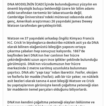
DNA MODELİNİN İCADI İçinde bulunduğumuz yüzyılın en
önemli biyolojik buluşu beklendiği üzere bir bilim adamı
ekibi tarafından tertemiz bir labaratuarda değil,
Cambridge Üniversitesi'ndeki mütevazi odasında atak
genç, Amerikalı araştırmacı 26 yaşındaki James Dewey
Watson tarafından gerçekleştirildi.
Watson ve 37 yaşındaki arkadaşı İngiliz Kimyacı Francis
H.C. Crick'in biyologlarca deoksiribo nükleik asit ya da DNA
olarak bilinen olağanüstü bileşiğin yapısını ortaya
çıkarma çabaları hep sonuçsuz kalıyordu. 1867'de
keşfinden beri DNA'nın her canlının her hücre
çekirdeğindeki uzun aşırı ince iplikler şeklinde bulunduğu
görülmüştü. DNA'nın vücudumuzun her hücre
merkezinde 2 metre sarılmış uzunlukta bulunması
şaşırtıcı. DNA altı "yapı taşı''ndan ibarettir. Fosfor, oksijen
ve fosforlu bir madde (Fosfat); adlı bir tür şeker, ve nükleik
asit bezleri olarak tanına 4 azot bileşiği Watson ve Crick
bu yapıtaşlarının görünüşte kendi çoğaltma yeteneği olan
bir maddenin temel parçaları olduğunu biliyorlardı.
DNA'nın kendini çoğaltma yeteneği olayları bölünme ve