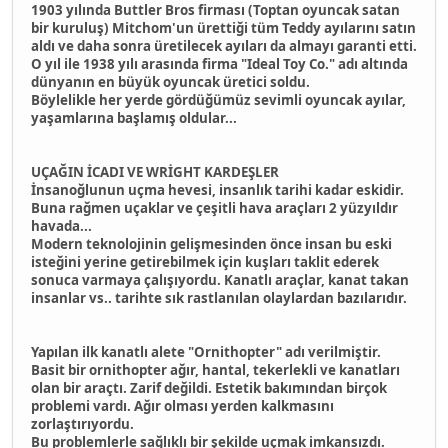
1903 yılında Buttler Bros firması (Toptan oyuncak satan
bir kuruluş) Mitchom'un ürettiği tüm Teddy ayılarını satın
aldı ve daha sonra üretilecek ayıları da almayı garanti etti.
O yıl ile 1938 yılı arasında firma "Ideal Toy Co." adı altında
dünyanın en büyük oyuncak üretici soldu.
Böylelikle her yerde gördüğümüz sevimli oyuncak ayılar,
yaşamlarına başlamış oldular...
UÇAĞIN İCADI VE WRİGHT KARDEŞLER
İnsanoğlunun uçma hevesi, insanlık tarihi kadar eskidir.
Buna rağmen uçaklar ve çeşitli hava araçları 2 yüzyıldır
havada...
Modern teknolojinin gelişmesinden önce insan bu eski
isteğini yerine getirebilmek için kuşları taklit ederek
sonuca varmaya çalışıyordu. Kanatlı araçlar, kanat takan
insanlar vs.. tarihte sık rastlanılan olaylardan bazılarıdır.
Yapılan ilk kanatlı alete "Ornithopter" adı verilmiştir.
Basit bir ornithopter ağır, hantal, tekerlekli ve kanatları
olan bir araçtı. Zarif değildi. Estetik bakımından birçok
problemi vardı. Ağır olması yerden kalkmasını
zorlaştırıyordu.
Bu problemlerle sağlıklı bir şekilde uçmak imkansızdı.