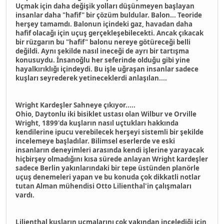
Uçmak için daha değişik yolları düşünmeyen başlayan
insanlar daha "hafif" bir çözüm buldular. Balon... Teoride
herşey tamamdı. Balonun içindeki gaz, havadan daha
hafif olacağı için uçuş gerçekleşebilecekti. Ancak çıkacak
bir rüzgarın bu "hafif" balonu nereye götüreceği belli
değildi. Aynı şekilde nasıl ineceği de ayrı bir tartışma
konusuydu. İnsanoğlu her seferinde olduğu gibi yine
hayalkırıklığı içindeydi. Bu işle uğraşan insanlar sadece
kuşları seyrederek yetineceklerdi anlaşılan....
Wright Kardeşler Sahneye çıkıyor.....
Ohio, Daytonlu iki bisiklet ustası olan Wilbur ve Orville
Wright, 1899'da kuşların nasıl uçtukları hakkında
kendilerine ipucu verebilecek herşeyi sistemli bir şekilde
incelemeye başladılar. Bilimsel eserlerde ve eski
insanların deneyimleri arasında kendi işlerine yarayacak
hiçbirşey olmadığını kısa sürede anlayan Wright kardeşler
sadece Berlin yakınlarındaki bir tepe üstünden planörle
uçuş denemeleri yapan ve bu konuda çok dikkatli notlar
tutan Alman mühendisi Otto Lilienthal'in çalışmaları
vardı.
Lilienthal kuşların uçmalarını çok yakından incelediği için