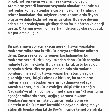
birçok nötron yayar ve zincir reaksiyonu oluşur.
Atomların yeterli konsantrasyonda olmaları halinde bu
nötronlar komşu atomlarla çarpışır ve onlar tarafından
tekrar bombalanırlar. Böylece komşu atomlarda fisyon
oluşur ve daha fazla nötron açığa çıkar. Böylece devam
eden zincir reaksiyonu gittikçe daha fazla nötron ve enerji
üretir. Ortamın uygun olması halinde sonuç olarak büyük
bir patlama oluşur.
Bir patlamaya yol açmak için gerekli fisyon yapabilen
malzeme miktarına kritik kütle veya tetikleme miktarı
denir. Zincir reaksiyonu hemen başladığından bu
malzeme herbiri kritik boyutundan daha küçük parçalar
halinde tutulmaktadır. Bu parçalar kritik üstü büyük bir
parçada birleştiriler ve patlama anında nötronlarla
bombardıman edilir. Fisyon yapan her atomun açığa
çıkardığı enerji küçük olmakla birlikte, bu atomların
milyarlarcasının toplam enerjisi patlamaya yol açar.
Ancak bu enerjinin kütle eşdeğeri düşüktür. Örneğin
Nagasaki'ye atılan bomba bir metal paranın 1/3 ağırlığına
eşdeğer miktarda enerji açığa çıkarmıştır. Atom
Bombası'nın enerjisi işte bu zincir reaksiyonu ve
Einstein'ın ünlü E = mc² formülüne dayanır. Hiroşima'ya
atılan ilk bomba olan Little Boy'un içinde temel olarak iki