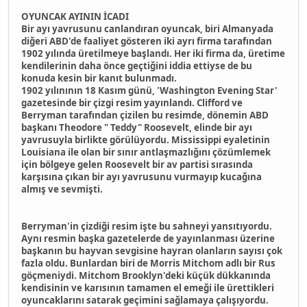
OYUNCAK AYININ İCADI
Bir ayı yavrusunu canlandıran oyuncak, biri Almanyada
diğeri ABD'de faaliyet gösteren iki ayrı firma tarafından
1902 yılında üretilmeye başlandı. Her iki firma da, üretime
kendilerinin daha önce geçtiğini iddia ettiyse de bu
konuda kesin bir kanıt bulunmadı.
1902 yılınının 18 Kasım günü, 'Washington Evening Star'
gazetesinde bir çizgi resim yayınlandı. Clifford ve
Berryman tarafından çizilen bu resimde, dönemin ABD
başkanı Theodore " Teddy" Roosevelt, elinde bir ayı
yavrusuyla birlikte görülüyordu. Mississippi eyaletinin
Louisiana ile olan bir sınır antlaşmazlığını çözümlemek
için bölgeye gelen Roosevelt bir av partisi sırasında
karşısına çıkan bir ayı yavrusunu vurmayıp kucağına
almış ve sevmişti.
Berryman'in çizdiği resim işte bu sahneyi yansıtıyordu.
Aynı resmin başka gazetelerde de yayınlanması üzerine
başkanın bu hayvan sevgisine hayran olanların sayısı çok
fazla oldu. Bunlardan biri de Morris Mitchom adlı bir Rus
göçmeniydi. Mitchom Brooklyn'deki küçük dükkanında
kendisinin ve karısının tamamen el emeği ile ürettikleri
oyuncaklarını satarak geçimini sağlamaya çalışıyordu.