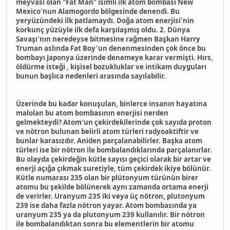
meyvası olan "Fat Man" isimli ilk atom bombası New
Mexico'nun Alamogordo bölgesinde denendi. Bu
yeryüzündeki ilk patlamaydı. Doğa atom enerjisi'nin
korkunç yüzüyle ilk defa karşılaşmış oldu. 2. Dünya
Savaşı'nın neredeyse bitmesine rağmen Başkan Harry
Truman aslında Fat Boy'un denenmesinden çok önce bu
bombayı Japonya üzerinde denemeye karar vermişti. Hırs,
öldürme isteği , kişisel bozukluklar ve intikam duyguları
bunun başlıca nedenleri arasında sayılabilir.
Üzerinde bu kadar konuşulan, binlerce insanın hayatına
malolan bu atom bombasının enerjisi nerden
gelmekteydi? Atom'un çekirdekilerinde çok sayıda proton
ve nötron bulunan belirli atom türleri radyoaktiftir ve
bunlar karasızdır. Aniden parçalanabilirler. Başka atom
türleri ise bir nötron ile bombalandıklarında parçalanırlar.
Bu olayda çekirdeğin kütle sayısı geçici olarak bir artar ve
enerji açığa çıkmak suretiyle, tüm çekirdek ikiye bölünür.
Kütle numarası 235 olan bir plütonyum türünün birer
atomu bu şekilde bölünerek aynı zamanda ortama enerji
de verirler. Uranyum 235 iki veya üç nötron, plutonyum
239 ise daha fazla nötron yayar. Atom bombasında ya
uranyum 235 ya da plutonyum 239 kullanılır. Bir nötron
ile bombalandıktan sonra bu elementlerin bir atomu