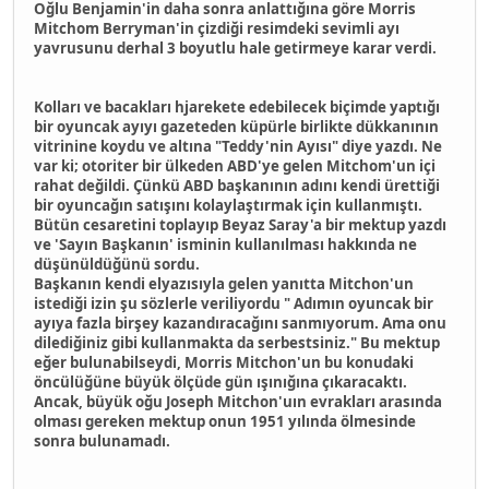
Oğlu Benjamin'in daha sonra anlattığına göre Morris
Mitchom Berryman'in çizdiği resimdeki sevimli ayı
yavrusunu derhal 3 boyutlu hale getirmeye karar verdi.
Kolları ve bacakları hjarekete edebilecek biçimde yaptığı
bir oyuncak ayıyı gazeteden küpürle birlikte dükkanının
vitrinine koydu ve altına "Teddy'nin Ayısı" diye yazdı. Ne
var ki; otoriter bir ülkeden ABD'ye gelen Mitchom'un içi
rahat değildi. Çünkü ABD başkanının adını kendi ürettiği
bir oyuncağın satışını kolaylaştırmak için kullanmıştı.
Bütün cesaretini toplayıp Beyaz Saray'a bir mektup yazdı
ve 'Sayın Başkanın' isminin kullanılması hakkında ne
düşünüldüğünü sordu.
Başkanın kendi elyazısıyla gelen yanıtta Mitchon'un
istediği izin şu sözlerle veriliyordu " Adımın oyuncak bir
ayıya fazla birşey kazandıracağını sanmıyorum. Ama onu
dilediğiniz gibi kullanmakta da serbestsiniz." Bu mektup
eğer bulunabilseydi, Morris Mitchon'un bu konudaki
öncülüğüne büyük ölçüde gün ışınığına çıkaracaktı.
Ancak, büyük oğu Joseph Mitchon'uın evrakları arasında
olması gereken mektup onun 1951 yılında ölmesinde
sonra bulunamadı.