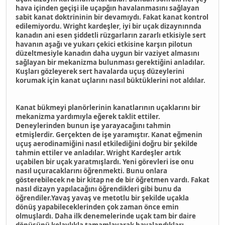
hava içinden geçişi ile uçapğın havalanmasını sağlayan
sabit kanat doktrininin bir devamıydı. Fakat kanat kontrol
edilemiyordu. Wright kardeşler, iyi bir uçak dizaynınnda
kanadın ani esen şiddetli rüzgarların zararlı etkisiyle sert
havanın aşağı ve yukarı çekici etkisine karşın pilotun
düzeltmesiyle kanadın daha uygun bir vaziyet almasını
sağlayan bir mekanizma bulunması gerektiğini anladılar.
Kuşları gözleyerek sert havalarda uçuş düzeylerini
korumak için kanat uçlarını nasıl büktüklerini not aldılar.
Kanat bükmeyi planörlerinin kanatlarının uçaklarını bir
mekanizma yardımıyla eğerek taklit ettiler.
Deneylerinden bunun işe yarayacağını tahmin
etmişlerdir. Gerçekten de işe yaramıştır. Kanat eğmenin
uçuş aerodinamiğini nasıl etkilediğini doğru bir şekilde
tahmin ettiler ve anladılar. Wright Kardeşler artık
uçabilen bir uçak yaratmışlardı. Yeni görevleri ise onu
nasıl uçuracaklarını öğrenmekti. Bunu onlara
gösterebilecek ne bir kitap ne de bir öğretmen vardı. Fakat
nasıl dizayn yapılacağını öğrendikleri gibi bunu da
öğrendiler.Yavaş yavaş ve metotlu bir şekilde uçakla
dönüş yapabileceklerinden çok zaman önce emin
olmuşlardı. Daha ilk denemelerinde uçak tam bir daire
dönüşünü kolaylıkla tamamlayarak havalandıkları