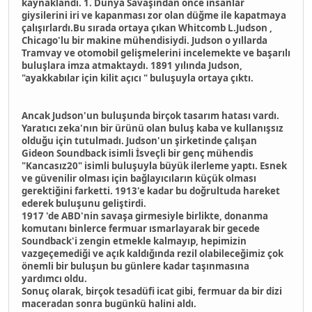
kaynaklandı. 1. Dünya Savaşından önce insanlar
giysilerini iri ve kapanması zor olan düğme ile kapatmaya
çalışırlardı.Bu sırada ortaya çıkan Whitcomb L.Judson ,
Chicago'lu bir makine mühendisiydi. Judson o yıllarda
Tramvay ve otomobil gelişmelerini incelemekte ve başarılı
buluşlara imza atmaktaydı. 1891 yılında Judson,
"ayakkabılar için kilit açıcı " buluşuyla ortaya çıktı.
Ancak Judson'un buluşunda birçok tasarım hatası vardı.
Yaratıcı zeka'nın bir ürünü olan buluş kaba ve kullanışsız
olduğu için tutulmadı. Judson'un şirketinde çalışan
Gideon Soundback isimli İsveçli bir genç mühendis
"Kancasız20" isimli buluşuyla büyük ilerleme yaptı. Esnek
ve güvenilir olması için bağlayıcıların küçük olması
gerektiğini farketti. 1913'e kadar bu doğrultuda hareket
ederek buluşunu geliştirdi.
1917 'de ABD'nin savaşa girmesiyle birlikte, donanma
komutanı binlerce fermuar ısmarlayarak bir gecede
Soundback'i zengin etmekle kalmayıp, hepimizin
vazgeçemediği ve açık kaldığında rezil olabileceğimiz çok
önemli bir buluşun bu günlere kadar taşınmasına
yardımcı oldu.
Sonuç olarak, birçok tesadüfi icat gibi, fermuar da bir dizi
maceradan sonra bugünkü halini aldı.