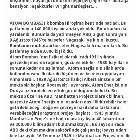
düşünmek hayal gücümüzün değil gerçeğin eseri olacağa
benziyor. Teşekkürler Wright Kardeşler!....
ATOM BOMBASI İlk bomba Hiroşima kentinde patladı. Bu
patlamayla 140.000 kişi bir anda yok oldu. Bir o kadarı da
yaralandı. Bununla da yetinmeyen ABD, 3 gün sonra yani
9 Ağustos 1945'te bu sefer Nagasaki 'ye kinini kustu.
Bombanın muhatabı bu sefer Nagasaki'li masumlardı. Bu
patlamayla da 80.000 kişi öldü.
Atom Bombası'nın fiziksel olarak icadı 1911 yılında
gerçekleşmesine rağmen, gücü ve etkileri 1930'lu yılların
sonuna kadar anlaşılamadı. Atom enerjisinin silahlarda
kullanılmasını ilk olarak düşünen ve kısmen uygulayan
Almanlardır. 1939 Ağustos'ta fizikçi Albert Einstein bir
mektupla başkan Roosevelt'i uyararak, Atom Enerjisi'nin
Dünya üzerindeki en etkili güç olduğunu belirtti. Bu
mektup üzerine ABD, Manhattan Project olarak bilinen,
gerçekte Atom Enerjisinin insanları nasıl öldürebilir hale
getirilebileceği, doğa ve çevreye nasıl daha fazla zarar
verebileceğini araştıran projeyi başlattı. 1945 yılında
Manhattan Proje'sine bağlı olarak çalışan 40 labarotuar
ve 200.000 bilim adamı bulunmaktaydı. Bu sayı o sırada
ABD'deki tüm makine sektöründe çalışan işçi sayısından
bile fazlaydı. 16 Temmuz 1945'te Manhattan Projesinin ilk