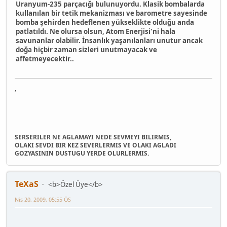
Uranyum-235 parçacığı bulunuyordu. Klasik bombalarda
kullanılan bir tetik mekanizması ve barometre sayesinde
bomba şehirden hedeflenen yükseklikte olduğu anda
patlatıldı. Ne olursa olsun, Atom Enerjisi'ni hala
savunanlar olabilir. İnsanlık yaşanılanları unutur ancak
doğa hiçbir zaman sizleri unutmayacak ve
affetmeyecektir..
,
SERSERILER NE AGLAMAYI NEDE SEVMEYI BILIRMIS,
OLAKI SEVDI BIR KEZ SEVERLERMIS VE OLAKI AGLADI
GOZYASININ DUSTUGU YERDE OLURLERMIS.
TeXaS
<b>Özel Üye</b>
Nis 20, 2009, 05:55 ÖS