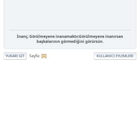
İnanç; Görülmeyene inanamaktır.Görülmeyene inanırsan
başkalarının görmediğini görürsün.
Sayfa
1
YUKARI GIT
KULLANICI EYLEMLERI