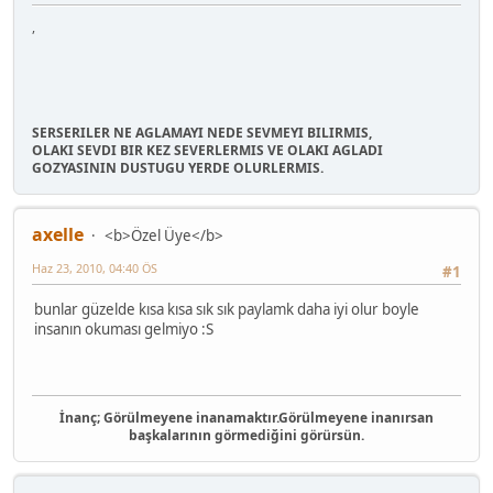
,
SERSERILER NE AGLAMAYI NEDE SEVMEYI BILIRMIS,
OLAKI SEVDI BIR KEZ SEVERLERMIS VE OLAKI AGLADI
GOZYASININ DUSTUGU YERDE OLURLERMIS.
axelle
<b>Özel Üye</b>
Haz 23, 2010, 04:40 ÖS
#1
bunlar güzelde kısa kısa sık sık paylamk daha iyi olur boyle
insanın okuması gelmiyo :S
İnanç; Görülmeyene inanamaktır.Görülmeyene inanırsan
başkalarının görmediğini görürsün.