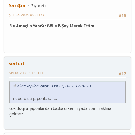
Sarı$ın
Ziyaretçi
Şub 03, 2008, 03:04 ÖÖ
#16
Ne AmaçLa YapıŞır ßöLe ßiŞey Merak Ettim.
serhat
Nis 18, 2008, 10:31 ÖÖ
#17
Alıntı yapılan: çıtçıt - Ksm 27, 2007, 12:04 ÖÖ
nede olsa japonlar.......
cok dogru japonlardan baska ulkenın yada kısının aklına
gelmez