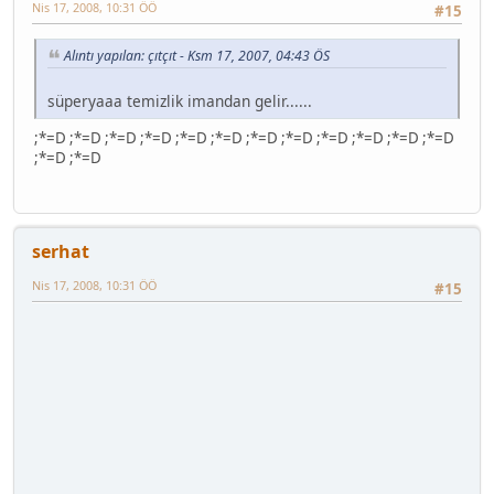
Nis 17, 2008, 10:31 ÖÖ
#15
Alıntı yapılan: çıtçıt - Ksm 17, 2007, 04:43 ÖS
süperyaaa temizlik imandan gelir......
;*=D ;*=D ;*=D ;*=D ;*=D ;*=D ;*=D ;*=D ;*=D ;*=D ;*=D ;*=D
;*=D ;*=D
serhat
Nis 17, 2008, 10:31 ÖÖ
#15