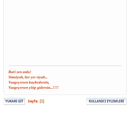
Bari sen anla!
Simsiyah, her yer siyah...
Vazgeçersen kaybedersin,
Vazgeçersen yitip gidersin...!!!!
Sayfa
1
YUKARI GIT
KULLANICI EYLEMLERI