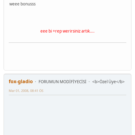
weee bonusss
eee bi +rep werirsiniz artık....
fox-gladio
FORUMUN MODİFİYECİSİ
<b>Özel Üye</b>
Mar 01, 2008, 08:41 ÖS