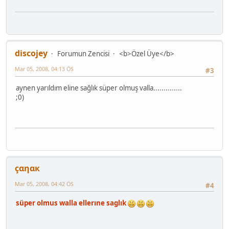
discojey
Forumun Zencisi
<b>Özel Üye</b>
Mar 05, 2008, 04:13 ÖS
#3
aynen yarıldım eline sağlık süper olmuş valla..............
;0)
çαηαк
Mar 05, 2008, 04:42 ÖS
#4
süper olmus walla ellerıne saglık