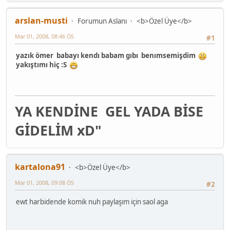
arslan-musti
Forumun Aslanı
<b>Özel Üye</b>
Mar 01, 2008, 08:46 ÖS
#1
yazık ömer babayı kendı babam gıbı benımsemişdim
yakıştımı hiç :S
YA KENDİNE GEL YADA BİSE
GİDELİM xD"
kartalona91
<b>Özel Üye</b>
Mar 01, 2008, 09:08 ÖS
#2
ewt harbidende komik nuh paylaşım için saol aga