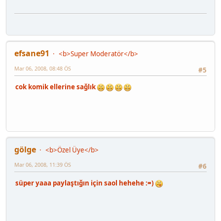
efsane91
<b>Super Moderatör</b>
Mar 06, 2008, 08:48 ÖS
#5
cok komik ellerine sağlık
gölge
<b>Özel Üye</b>
Mar 06, 2008, 11:39 ÖS
#6
süper yaaa paylaştığın için saol hehehe :=)