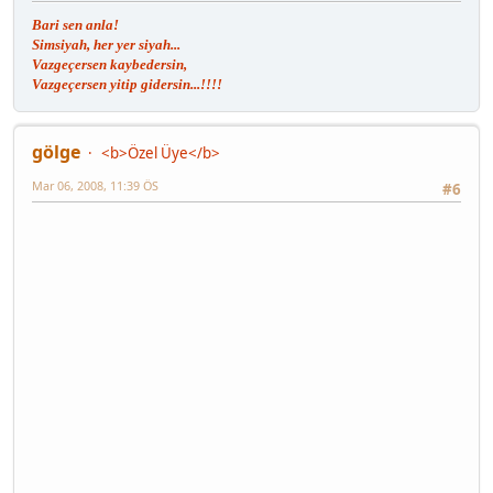
Bari sen anla!
Simsiyah, her yer siyah...
Vazgeçersen kaybedersin,
Vazgeçersen yitip gidersin...!!!!
gölge
<b>Özel Üye</b>
Mar 06, 2008, 11:39 ÖS
#6