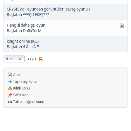
CRYSİS adlı oyundan görüntüler (savaş oyunu )
Başlatan
***ÇİLEKEŞ***
Hangisi daha gzl oyun
Başlatan
DaRxTorM
knıght online (KO)
Başlatan
đ Ǻ ώ Ǻ Ŧ
Sayfa
1
YUKARI GIT
Anket
Taşınmış Konu
Kilitli Konu
Sabit Konu
Takip ettiğiniz konu