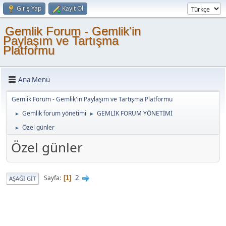
Giriş Yap
Kayıt Ol
Gemlik Forum - Gemlik'in
Paylaşım ve Tartışma
Platformu
Ana Menü
Gemlik Forum - Gemlik'in Paylaşım ve Tartışma Platformu
Gemlik forum yönetimi
GEMLİK FORUM YÖNETİMİ
►
►
Özel günler
►
Özel günler
2
Sayfa
1
AŞAĞI GIT