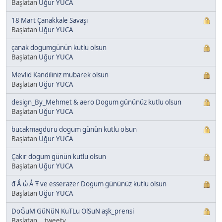
Başlatan
Uğur YUCA
18 Mart Çanakkale Savaşı
Başlatan
Uğur YUCA
çanak dogumgünün kutlu olsun
Başlatan
Uğur YUCA
Mevlid Kandiliniz mubarek olsun
Başlatan
Uğur YUCA
design_By_Mehmet & aero Dogum gününüz kutlu olsun
Başlatan
Uğur YUCA
bucakmagduru dogum günün kutlu olsun
Başlatan
Uğur YUCA
Çakır dogum günün kutlu olsun
Başlatan
Uğur YUCA
đ Ǻ ώ Ǻ Ŧ ve esserazer Dogum gününüz kutlu olsun
Başlatan
Uğur YUCA
DoĞuM GüNüN KuTLu OlSuN aşk_prensi
Başlatan __tweety__