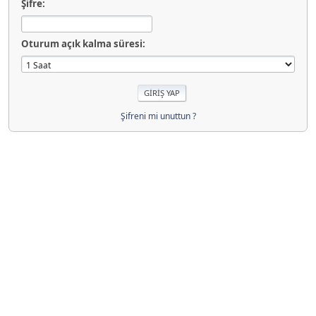
Şifre:
Oturum açık kalma süresi:
Şifreni mi unuttun ?