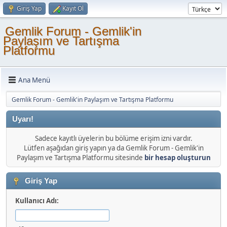
Giriş Yap
Kayıt Ol
Gemlik Forum - Gemlik'in
Paylaşım ve Tartışma
Platformu
Ana Menü
Gemlik Forum - Gemlik'in Paylaşım ve Tartışma Platformu
Uyarı!
Sadece kayıtlı üyelerin bu bölüme erişim izni vardır.
Lütfen aşağıdan giriş yapın ya da Gemlik Forum - Gemlik'in
Paylaşım ve Tartışma Platformu sitesinde
bir hesap oluşturun
Giriş Yap
Kullanıcı Adı: