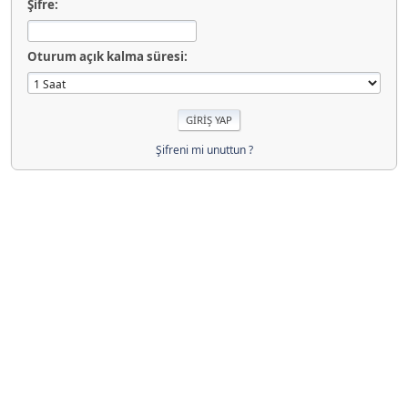
Şifre:
Oturum açık kalma süresi:
Şifreni mi unuttun ?