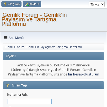
Giriş Yap
Kayıt Ol
Gemlik Forum - Gemlik'in
Paylaşım ve Tartışma
Platformu
Ana Menü
Gemlik Forum - Gemlik'in Paylaşım ve Tartışma Platformu
Uyarı!
Sadece kayıtlı üyelerin bu bölüme erişim izni vardır.
Lütfen aşağıdan giriş yapın ya da Gemlik Forum - Gemlik'in
Paylaşım ve Tartışma Platformu sitesinde
bir hesap oluşturun
Giriş Yap
Kullanıcı Adı: