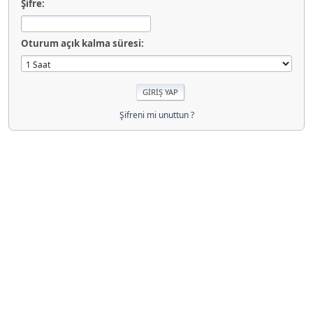
Şifre:
Oturum açık kalma süresi:
Şifreni mi unuttun ?