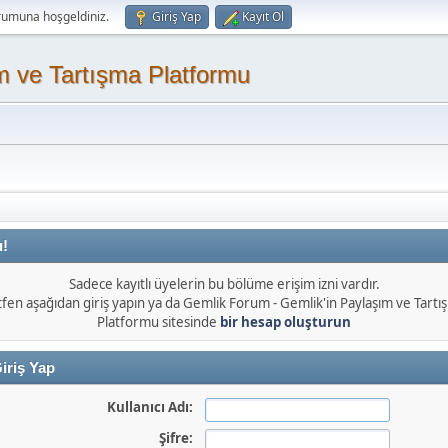
rumuna hoşgeldiniz.
Giriş Yap
Kayıt Ol
m ve Tartışma Platformu
ı!
Sadece kayıtlı üyelerin bu bölüme erişim izni vardır.
tfen aşağıdan giriş yapın ya da Gemlik Forum - Gemlik'in Paylaşım ve Tartı
Platformu sitesinde
bir hesap oluşturun
iriş Yap
Kullanıcı Adı:
Şifre: