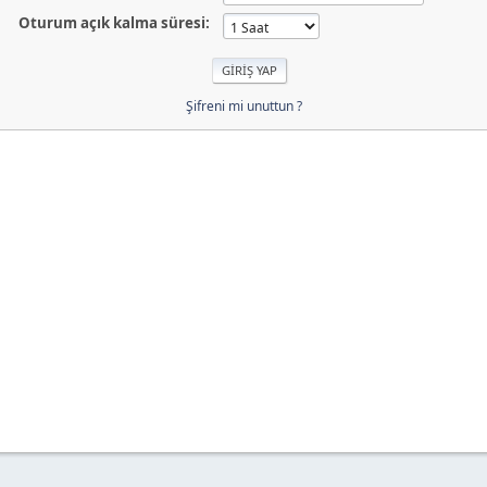
Oturum açık kalma süresi:
Şifreni mi unuttun ?