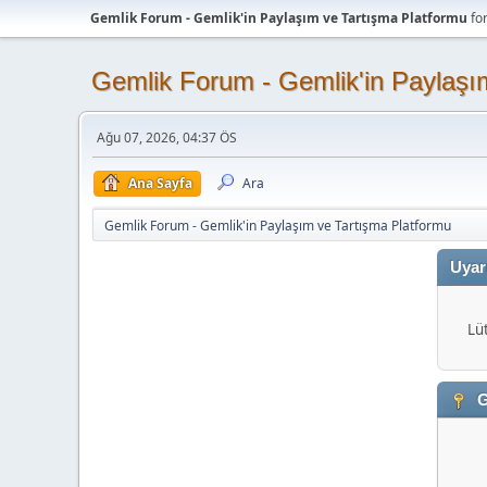
Gemlik Forum - Gemlik'in Paylaşım ve Tartışma Platformu
fo
Gemlik Forum - Gemlik'in Paylaşı
Ağu 07, 2026, 04:37 ÖS
Ana Sayfa
Ara
Gemlik Forum - Gemlik'in Paylaşım ve Tartışma Platformu
Uyar
Lü
G