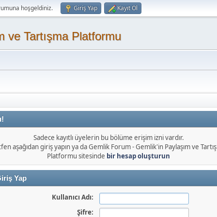
rumuna hoşgeldiniz.
Giriş Yap
Kayıt Ol
m ve Tartışma Platformu
ı!
Sadece kayıtlı üyelerin bu bölüme erişim izni vardır.
tfen aşağıdan giriş yapın ya da Gemlik Forum - Gemlik'in Paylaşım ve Tartı
Platformu sitesinde
bir hesap oluşturun
iriş Yap
Kullanıcı Adı:
Şifre: