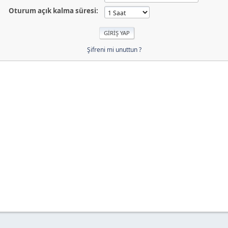
Oturum açık kalma süresi:
Şifreni mi unuttun ?