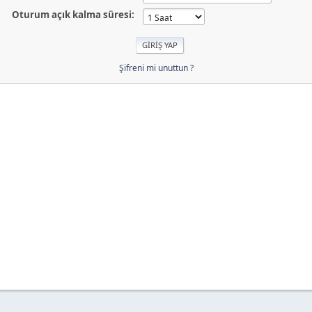
Oturum açık kalma süresi:
Şifreni mi unuttun ?