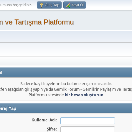
rumuna hoşgeldiniz.
Giriş Yap
Kayıt Ol
m ve Tartışma Platformu
ı!
Sadece kayıtlı üyelerin bu bölüme erişim izni vardır.
tfen aşağıdan giriş yapın ya da Gemlik Forum - Gemlik'in Paylaşım ve Tartı
Platformu sitesinde
bir hesap oluşturun
iriş Yap
Kullanıcı Adı:
Şifre: