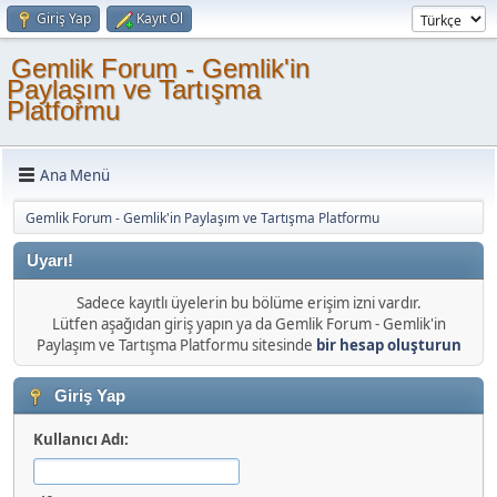
Giriş Yap
Kayıt Ol
Gemlik Forum - Gemlik'in
Paylaşım ve Tartışma
Platformu
Ana Menü
Gemlik Forum - Gemlik'in Paylaşım ve Tartışma Platformu
Uyarı!
Sadece kayıtlı üyelerin bu bölüme erişim izni vardır.
Lütfen aşağıdan giriş yapın ya da Gemlik Forum - Gemlik'in
Paylaşım ve Tartışma Platformu sitesinde
bir hesap oluşturun
Giriş Yap
Kullanıcı Adı: