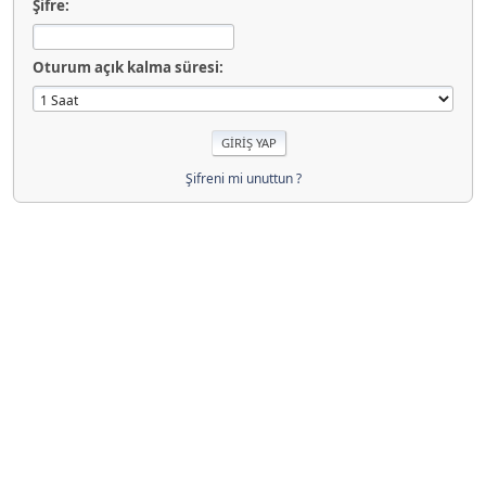
Şifre:
Oturum açık kalma süresi:
Şifreni mi unuttun ?