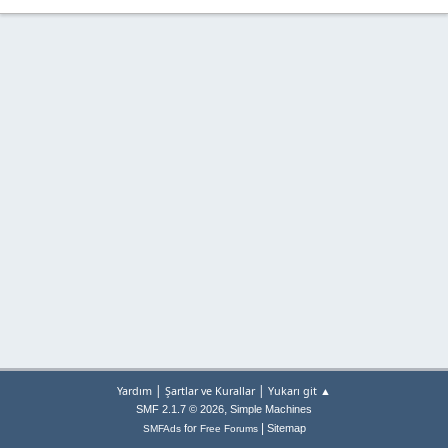
|
|
Yardım
Şartlar ve Kurallar
Yukarı git ▲
,
SMF 2.1.7 © 2026
Simple Machines
|
for
Sitemap
SMFAds
Free Forums