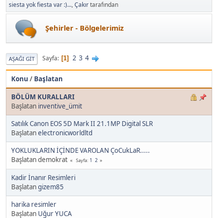
siesta yok fiesta var :)...
,
Çakır
tarafından
Şehirler - Bölgelerimiz
2
3
4
Sayfa
1
AŞAĞI GIT
Konu
/
Başlatan
BÖLÜM KURALLARI
Başlatan
inventive_ümit
Satılık Canon EOS 5D Mark II 21.1MP Digital SLR
Başlatan
electronicworldltd
YOKLUKLARIN İÇİNDE VAROLAN ÇoCukLaR.....
Başlatan demokrat
1
2
Sayfa
Kadir İnanır Resimleri
Başlatan
gizem85
harika resimler
Başlatan
Uğur YUCA