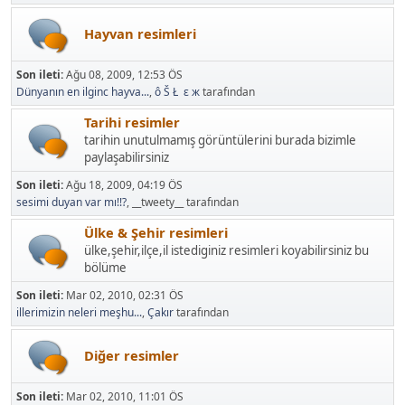
Hayvan resimleri
Son ileti:
Ağu 08, 2009, 12:53 ÖS
Dünyanın en ilginc hayva...
,
ô Š Ł ε ж
tarafından
Tarihi resimler
tarihin unutulmamış görüntülerini burada bizimle
paylaşabilirsiniz
Son ileti:
Ağu 18, 2009, 04:19 ÖS
sesimi duyan var mı!!?
, __tweety__ tarafından
Ülke & Şehir resimleri
ülke,şehir,ilçe,il istediginiz resimleri koyabilirsiniz bu
bölüme
Son ileti:
Mar 02, 2010, 02:31 ÖS
illerimizin neleri meşhu...
,
Çakır
tarafından
Diğer resimler
Son ileti:
Mar 02, 2010, 11:01 ÖS