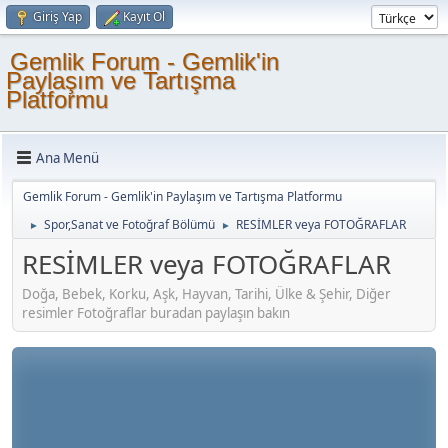
Giriş Yap
Kayıt Ol
Gemlik Forum - Gemlik'in
Paylaşım ve Tartışma
Platformu
Ana Menü
Gemlik Forum - Gemlik'in Paylaşım ve Tartışma Platformu
Spor,Sanat ve Fotoğraf Bölümü
RESİMLER veya FOTOĞRAFLAR
►
►
RESİMLER veya FOTOĞRAFLAR
Doğa, Bebek, Korku, Aşk, Hayvan, Tarihi, Ülke & Şehir, Diğer
resimler Fotoğraflar buradan paylaşın bakın