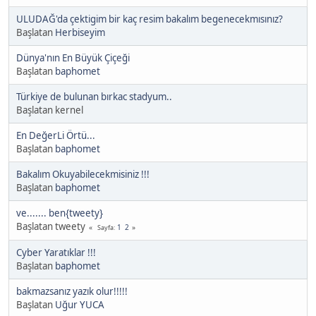
ULUDAĞ'da çektigim bir kaç resim bakalım begenecekmısınız?
Başlatan
Herbiseyim
Dünya'nın En Büyük Çiçeği
Başlatan
baphomet
Türkiye de bulunan bırkac stadyum..
Başlatan kernel
En DeğerLi Örtü...
Başlatan
baphomet
Bakalım Okuyabilecekmisiniz !!!
Başlatan
baphomet
ve....... ben{tweety}
Başlatan tweety
1
2
Sayfa
Cyber Yaratıklar !!!
Başlatan
baphomet
bakmazsanız yazık olur!!!!!
Başlatan
Uğur YUCA