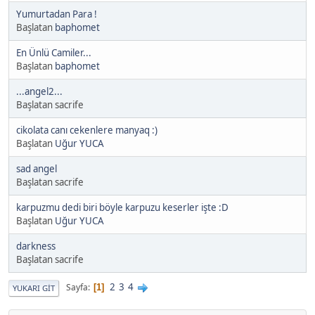
Yumurtadan Para !
Başlatan
baphomet
En Ünlü Camiler...
Başlatan
baphomet
...angel2...
Başlatan sacrife
cikolata canı cekenlere manyaq :)
Başlatan
Uğur YUCA
sad angel
Başlatan sacrife
karpuzmu dedi biri böyle karpuzu keserler işte :D
Başlatan
Uğur YUCA
darkness
Başlatan sacrife
2
3
4
Sayfa
1
YUKARI GIT