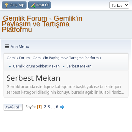
Giriş Yap
Kayıt Ol
Gemlik Forum - Gemlik'in
Paylaşım ve Tartışma
Platformu
Ana Menü
Gemlik Forum - Gemlik'in Paylaşım ve Tartışma Platformu
GemlikForum Sohbet Mekanı
Serbest Mekan
►
►
Serbest Mekan
Gemlikforumda istediginiz kategoride başlık yok ise bu kategori
serbest kategori dilediginin konuyu burada açabilir bulabilirisniz...
2
3
...
6
Sayfa
1
AŞAĞI GIT