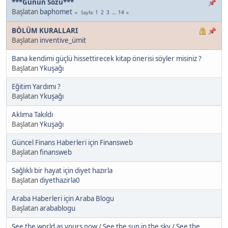
***Günün Sözü***
Başlatan
baphomet
1
2
3
...
14
Sayfa
BÖLÜM KURALLARI
Başlatan
inventive_ümit
Bana kendimi güçlü hissettirecek kitap önerisi söyler misiniz ?
Başlatan
Ykuşağı
Eğitim Yardımı ?
Başlatan
Ykuşağı
Aklıma Takıldı
Başlatan
Ykuşağı
Güncel Finans Haberleri için Finansweb
Başlatan
finansweb
Sağlıklı bir hayat için diyet hazırla
Başlatan
diyethazirla0
Araba Haberleri için Araba Blogu
Başlatan
arabablogu
See the world as yours now / See the sun in the sky / See the