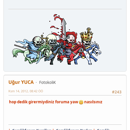
Uğur YUCA
FotokoliK
Ksm 14, 2012, 08:42 ÖÖ
#243
hop dedik girermiydiniz foruma yaw
nasılsınız