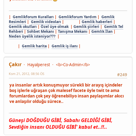
|
Gemlikforum Kuralları
|
Gemlikforum Yardım
|
Gemlik
Resimleri
|
Gemlik videoları
| |
Gemlik haberleri
|
Gemlik okulları
|
Özel üye olmak
|
Gemlik şiirleri
|
Gemlik Tel
Rehberi
|
Sohbet Mekanı
|
Tanışma Mekanı
|
Gemlik İlan
|
Neden üyelik isteniyor???
|
|
Gemlik harita
|
Gemlik iş ilanı
|
Çakır
Hayalperest
<b>Co-Admin</b>
Ksm 21, 2012, 08:56 ÖS
#249
ya insanlar artık konuşmuyor sürekli bir arayış içindeler
boş işlerle uğraşan çok malesef facete öyle twit te ama
forumlardan çok şey öğrenebiliyo insan paylaşımlar akıcı
ve anlaşılır olduğu sürece..
Güneşi DOĞDUĞU GİBİ, Sαbαhı GELDİĞİ GİBİ,
Sevdiğin insαnı OLDUĞU GİBİ' kαbul et..!!..