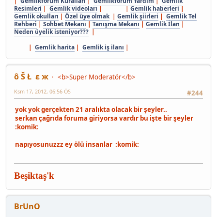
|
Gemlikforum Kuralları
|
Gemlikforum Yardım
|
Gemlik
Resimleri
|
Gemlik videoları
| |
Gemlik haberleri
|
Gemlik okulları
|
Özel üye olmak
|
Gemlik şiirleri
|
Gemlik Tel
Rehberi
|
Sohbet Mekanı
|
Tanışma Mekanı
|
Gemlik İlan
|
Neden üyelik isteniyor???
|
|
Gemlik harita
|
Gemlik iş ilanı
|
ô Š Ł ε ж
<b>Super Moderatör</b>
Ksm 17, 2012, 06:56 ÖS
#244
yok yok gerçekten 21 aralıkta olacak bir şeyler..
serkan çağrıda foruma giriyorsa vardır bu işte bir şeyler
:komik:
napıyosunuzzz ey ölü insanlar :komik:
Beşiktaş'k
BrUnO