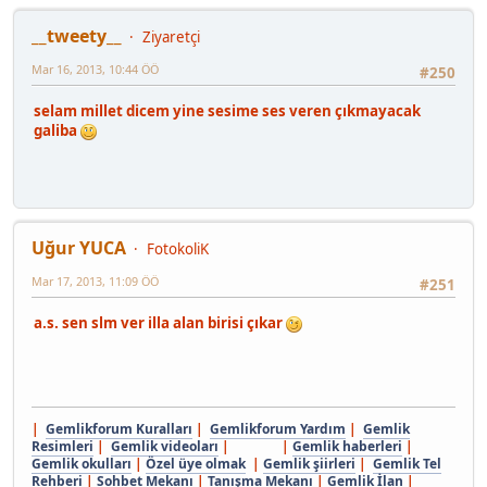
__tweety__
Ziyaretçi
Mar 16, 2013, 10:44 ÖÖ
#250
selam millet dicem yine sesime ses veren çıkmayacak
galiba
Uğur YUCA
FotokoliK
Mar 17, 2013, 11:09 ÖÖ
#251
a.s. sen slm ver illa alan birisi çıkar
|
Gemlikforum Kuralları
|
Gemlikforum Yardım
|
Gemlik
Resimleri
|
Gemlik videoları
| |
Gemlik haberleri
|
Gemlik okulları
|
Özel üye olmak
|
Gemlik şiirleri
|
Gemlik Tel
Rehberi
|
Sohbet Mekanı
|
Tanışma Mekanı
|
Gemlik İlan
|