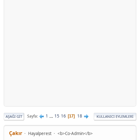
1
...
15
16
18
Sayfa
17
AŞAĞI GIT
KULLANICI EYLEMLERI
Çakır
Hayalperest
<b>Co-Admin</b>