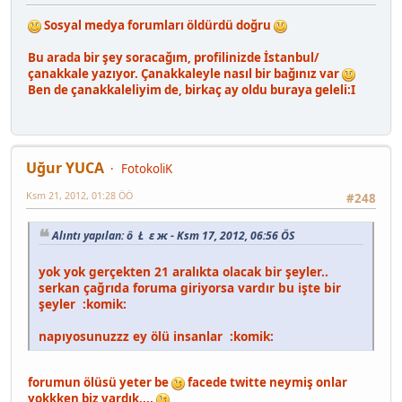
Sosyal medya forumları öldürdü doğru
Bu arada bir şey soracağım, profilinizde İstanbul/
çanakkale yazıyor. Çanakkaleyle nasıl bir bağınız var
Ben de çanakkaleliyim de, birkaç ay oldu buraya geleli:I
Uğur YUCA
FotokoliK
Ksm 21, 2012, 01:28 ÖÖ
#248
Alıntı yapılan: ô  Ł ε ж - Ksm 17, 2012, 06:56 ÖS
yok yok gerçekten 21 aralıkta olacak bir şeyler..
serkan çağrıda foruma giriyorsa vardır bu işte bir
şeyler :komik:
napıyosunuzzz ey ölü insanlar :komik:
forumun ölüsü yeter be
facede twitte neymiş onlar
yokkken biz vardık....