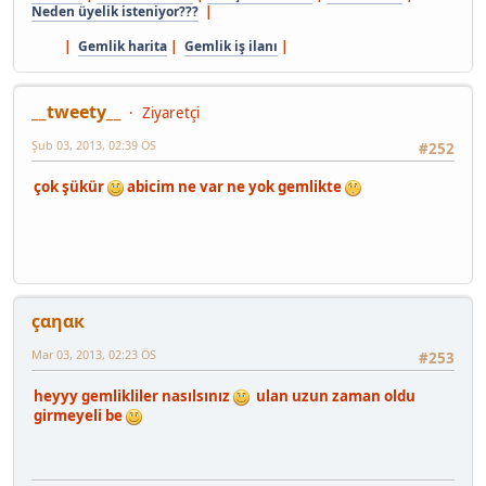
Neden üyelik isteniyor???
|
|
Gemlik harita
|
Gemlik iş ilanı
|
__tweety__
Ziyaretçi
Şub 03, 2013, 02:39 ÖS
#252
çok şükür
abicim ne var ne yok gemlikte
çαηαк
Mar 03, 2013, 02:23 ÖS
#253
heyyy gemlikliler nasılsınız
ulan uzun zaman oldu
girmeyeli be