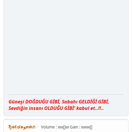
Güneşi DOĞDUĞU GİBİ, Sαbαhı GELDİĞİ GİBİ,
Sevdiğin insαnı OLDUĞU GİBİ' kαbul et..!!..
ђ๏t๔๏ﻮ๓คภ
Volume : ıııııı[]ıııı Gain : ıııııııııı[]