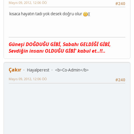
Mayıs 09, 2012, 12:06 ÖÖ
#240
kısaca hayatın tadı yok desek doğru olur
((
Güneşi DOĞDUĞU GİBİ, Sαbαhı GELDİĞİ GİBİ,
Sevdiğin insαnı OLDUĞU GİBİ' kαbul et..!!..
Çakır
Hayalperest
<b>Co-Admin</b>
Mayıs 09, 2012, 12:06 ÖÖ
#240