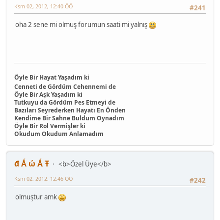
Ksm 02, 2012, 12:40 ÖÖ
#241
oha 2 sene mi olmuş forumun saati mi yalnış
Öyle Bir Hayat Yaşadım ki
Cenneti de Gördüm Cehennemi de
Öyle Bir Aşk Yaşadım ki
Tutkuyu da Gördüm Pes Etmeyi de
Bazıları Seyrederken Hayatı En Önden
Kendime Bir Sahne Buldum Oynadım
Öyle Bir Rol Vermişler ki
Okudum Okudum Anlamadım
đ Ǻ ώ Ǻ Ŧ
<b>Özel Üye</b>
Ksm 02, 2012, 12:46 ÖÖ
#242
olmuştur amk