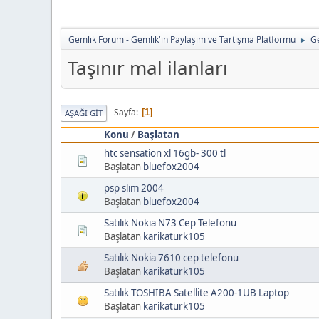
Gemlik Forum - Gemlik'in Paylaşım ve Tartışma Platformu
Ge
►
Taşınır mal ilanları
Sayfa
1
AŞAĞI GIT
Konu
/
Başlatan
htc sensation xl 16gb- 300 tl
Başlatan
bluefox2004
psp slim 2004
Başlatan
bluefox2004
Satılık Nokia N73 Cep Telefonu
Başlatan
karikaturk105
Satılık Nokia 7610 cep telefonu
Başlatan
karikaturk105
Satılık TOSHIBA Satellite A200-1UB Laptop
Başlatan
karikaturk105