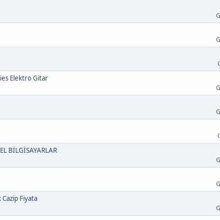
G
G
ies Elektro Gitar
G
G
 EL BİLGİSAYARLAR
G
G
 Cazip Fiyata
G