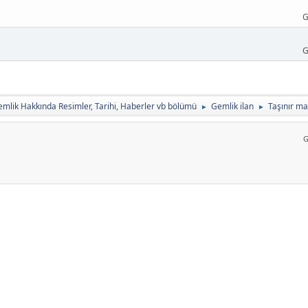
G
G
mlik Hakkında Resimler, Tarihi, Haberler vb bölümü
Gemlik ilan
Taşınır mal
►
►
G