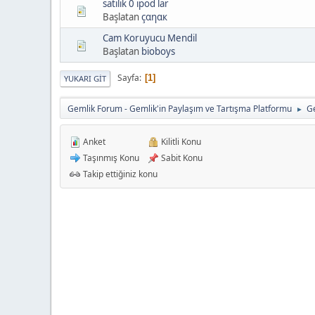
satılık 0 ipod lar
Başlatan
çαηαк
Cam Koruyucu Mendil
Başlatan
bioboys
Sayfa
1
YUKARI GIT
Gemlik Forum - Gemlik'in Paylaşım ve Tartışma Platformu
Ge
►
Anket
Kilitli Konu
Taşınmış Konu
Sabit Konu
Takip ettiğiniz konu