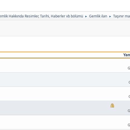
mlik Hakkında Resimler, Tarihi, Haberler vb bölümü
Gemlik ilan
Taşınır mal
►
►
Yan
G
G
G