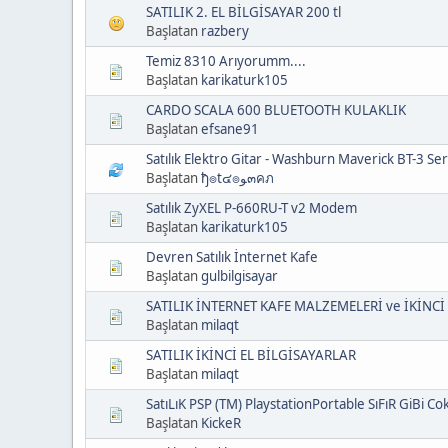
SATILIK 2. EL BİLGİSAYAR 200 tl
Başlatan
razbery
Temiz 8310 Arıyorumm....
Başlatan
karikaturk105
CARDO SCALA 600 BLUETOOTH KULAKLIK
Başlatan
efsane91
Satılık Elektro Gitar - Washburn Maverick BT-3 Ser
Başlatan
ђ๏t๔๏ﻮ๓คภ
Satılık ZyXEL P-660RU-T v2 Modem
Başlatan
karikaturk105
Devren Satılık İnternet Kafe
Başlatan
gulbilgisayar
SATILIK İNTERNET KAFE MALZEMELERİ ve İKİNCİ
Başlatan
milaqt
SATILIK İKİNCİ EL BİLGİSAYARLAR
Başlatan
milaqt
SatıLıK PSP (TM) PlaystationPortable SıFıR GiBi Cok
Başlatan
KickeR