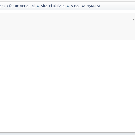
emlik forum yönetimi
Site içi aktivite
Video YARIŞMASI
►
►
G