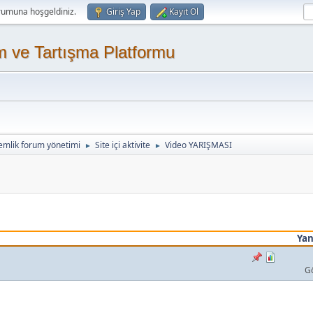
rumuna hoşgeldiniz.
Giriş Yap
Kayıt Ol
m ve Tartışma Platformu
emlik forum yönetimi
Site içi aktivite
Video YARIŞMASI
►
►
Yan
G