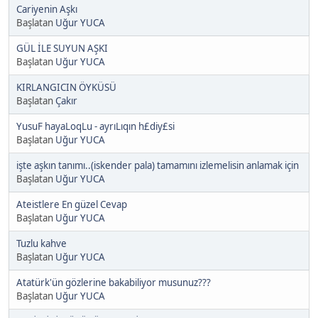
Cariyenin Aşkı
Başlatan
Uğur YUCA
GÜL İLE SUYUN AŞKI
Başlatan
Uğur YUCA
KIRLANGICIN ÖYKÜSÜ
Başlatan
Çakır
YusuF hayaLoqLu - ayrıLıqın h£diy£si
Başlatan
Uğur YUCA
işte aşkın tanımı..(iskender pala) tamamını izlemelisin anlamak için
Başlatan
Uğur YUCA
Ateistlere En güzel Cevap
Başlatan
Uğur YUCA
Tuzlu kahve
Başlatan
Uğur YUCA
Atatürk'ün gözlerine bakabiliyor musunuz???
Başlatan
Uğur YUCA