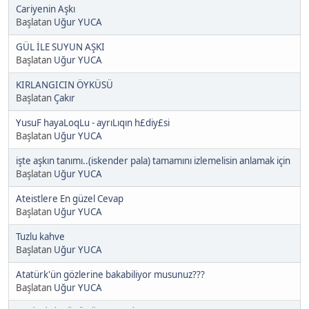
Cariyenin Aşkı
Başlatan
Uğur YUCA
GÜL İLE SUYUN AŞKI
Başlatan
Uğur YUCA
KIRLANGICIN ÖYKÜSÜ
Başlatan
Çakır
YusuF hayaLoqLu - ayrıLıqın h£diy£si
Başlatan
Uğur YUCA
işte aşkın tanımı..(iskender pala) tamamını izlemelisin anlamak için
Başlatan
Uğur YUCA
Ateistlere En güzel Cevap
Başlatan
Uğur YUCA
Tuzlu kahve
Başlatan
Uğur YUCA
Atatürk'ün gözlerine bakabiliyor musunuz???
Başlatan
Uğur YUCA