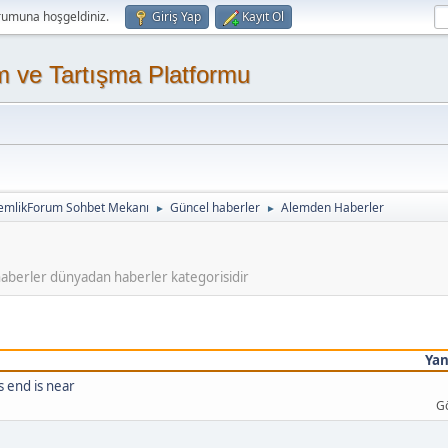
rumuna hoşgeldiniz.
Giriş Yap
Kayıt Ol
m ve Tartışma Platformu
emlikForum Sohbet Mekanı
Güncel haberler
Alemden Haberler
►
►
 haberler dünyadan haberler kategorisidir
Yan
 end is near
G