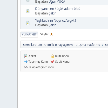
Başlatan
Uğur YUCA
Dünyanın en küçük adamı öldü
Başlatan
Çakır
Yaşlı kadının "boynuz"u çıktı!
Başlatan
Çakır
Sayfa
1
YUKARI GIT
Gemlik Forum - Gemlik'in Paylaşım ve Tartışma Platformu
G
►
Anket
Kilitli Konu
Taşınmış Konu
Sabit Konu
Takip ettiğiniz konu