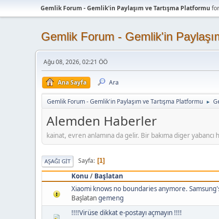
Gemlik Forum - Gemlik'in Paylaşım ve Tartışma Platformu
fo
Gemlik Forum - Gemlik'in Paylaşı
Ağu 08, 2026, 02:21 ÖÖ
Ana Sayfa
Ara
Gemlik Forum - Gemlik'in Paylaşım ve Tartışma Platformu
G
►
Alemden Haberler
kainat, evren anlamına da gelir. Bir bakıma diger yabancı
Sayfa
1
AŞAĞI GIT
Konu
/
Başlatan
Xiaomi knows no boundaries anymore. Samsung's
Başlatan
gemeng
!!!!Virüse dikkat e-postayı açmayın !!!!